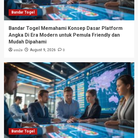
Bandar Togel
Bandar Togel Memahami Konsep Dasar Platform
Angka Di Era Modern untuk Pemula Friendly dan
Mudah Dipahami
uss2a
0
August 9, 2026
Bandar Togel