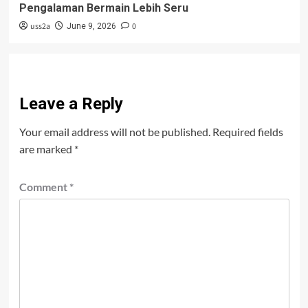
Pengalaman Bermain Lebih Seru
uss2a
0
June 9, 2026
Leave a Reply
Your email address will not be published.
Required fields
are marked
*
Comment
*