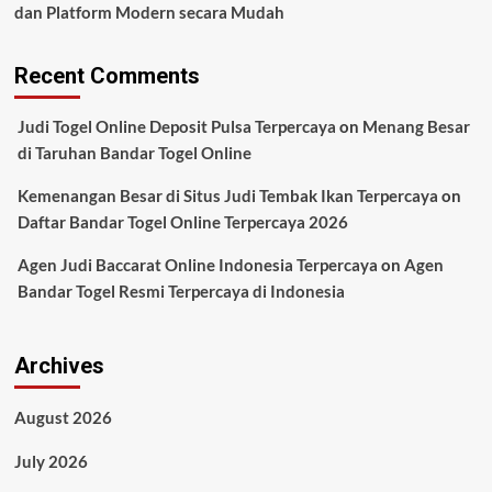
dan Platform Modern secara Mudah
Recent Comments
Judi Togel Online Deposit Pulsa Terpercaya
on
Menang Besar
di Taruhan Bandar Togel Online
Kemenangan Besar di Situs Judi Tembak Ikan Terpercaya
on
Daftar Bandar Togel Online Terpercaya 2026
Agen Judi Baccarat Online Indonesia Terpercaya
on
Agen
Bandar Togel Resmi Terpercaya di Indonesia
Archives
August 2026
July 2026