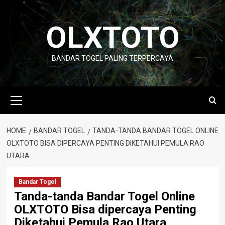
Skip
to
OLXTOTO
content
BANDAR TOGEL PALING TERPERCAYA
Primary
Menu
HOME
BANDAR TOGEL
TANDA-TANDA BANDAR TOGEL ONLINE
OLXTOTO BISA DIPERCAYA PENTING DIKETAHUI PEMULA RAO
UTARA
Bandar Togel
Tanda-tanda Bandar Togel Online
OLXTOTO Bisa dipercaya Penting
Diketahui Pemula Rao Utara