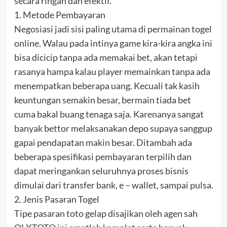
secara ringan dan efektif.
1. Metode Pembayaran
Negosiasi jadi sisi paling utama di permainan togel
online. Walau pada intinya game kira-kira angka ini
bisa dicicip tanpa ada memakai bet, akan tetapi
rasanya hampa kalau player memainkan tanpa ada
menempatkan beberapa uang. Kecuali tak kasih
keuntungan semakin besar, bermain tiada bet
cuma bakal buang tenaga saja. Karenanya sangat
banyak bettor melaksanakan depo supaya sanggup
gapai pendapatan makin besar. Ditambah ada
beberapa spesifikasi pembayaran terpilih dan
dapat meringankan seluruhnya proses bisnis
dimulai dari transfer bank, e – wallet, sampai pulsa.
2. Jenis Pasaran Togel
Tipe pasaran toto gelap disajikan oleh agen sah