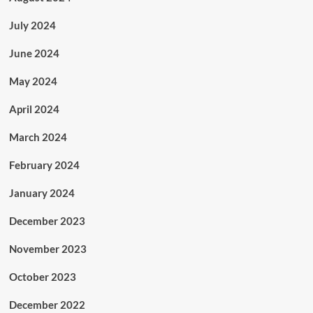
July 2024
June 2024
May 2024
April 2024
March 2024
February 2024
January 2024
December 2023
November 2023
October 2023
December 2022