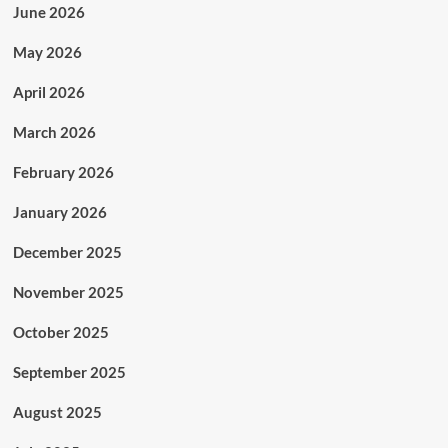
June 2026
May 2026
April 2026
March 2026
February 2026
January 2026
December 2025
November 2025
October 2025
September 2025
August 2025