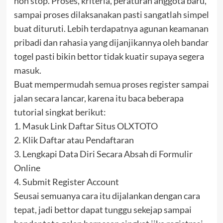
non stop. Proses, kriteria, peraturan anggota baru,
sampai proses dilaksanakan pasti sangatlah simpel
buat dituruti. Lebih terdapatnya agunan keamanan
pribadi dan rahasia yang dijanjikannya oleh bandar
togel pasti bikin bettor tidak kuatir supaya segera
masuk.
Buat mempermudah semua proses register sampai
jalan secara lancar, karena itu baca beberapa
tutorial singkat berikut:
1. Masuk Link Daftar Situs OLXTOTO
2. Klik Daftar atau Pendaftaran
3. Lengkapi Data Diri Secara Absah di Formulir
Online
4. Submit Register Account
Seusai semuanya cara itu dijalankan dengan cara
tepat, jadi bettor dapat tunggu sekejap sampai