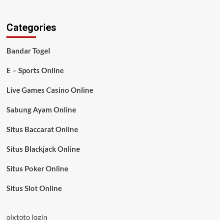
Categories
Bandar Togel
E – Sports Online
Live Games Casino Online
Sabung Ayam Online
Situs Baccarat Online
Situs Blackjack Online
Situs Poker Online
Situs Slot Online
olxtoto login