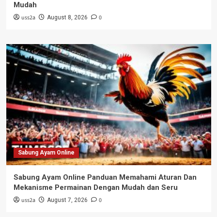
Mudah
uss2a
0
August 8, 2026
Sabung Ayam Online
Sabung Ayam Online Panduan Memahami Aturan Dan
Mekanisme Permainan Dengan Mudah dan Seru
uss2a
0
August 7, 2026