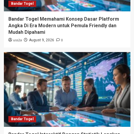
Bandar Togel
Bandar Togel Memahami Konsep Dasar Platform
Angka Di Era Modern untuk Pemula Friendly dan
Mudah Dipahami
uss2a
0
August 9, 2026
Bandar Togel