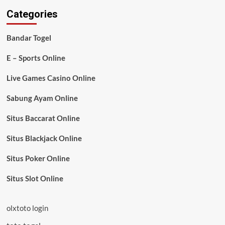
Categories
Bandar Togel
E – Sports Online
Live Games Casino Online
Sabung Ayam Online
Situs Baccarat Online
Situs Blackjack Online
Situs Poker Online
Situs Slot Online
olxtoto login