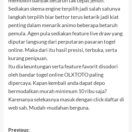
membikin banyak betaruh tak cepat jenuh.
Sediakan skema engine terpilih jadi salah satunya
langkah terpilih biar bettor terus ketarik jadi kiat
penting dalam menarik animo beberapa betaruh
pemula. Agen pula sediakan feature live draw yang
diputar langsung dari perputaran pasaran togel
online. Maka dari itu hasil presisi, terbuka, serta
kurang penipuan.
Itu dia keuntungan serta feature favorit disodori
oleh bandar togel online OLXTOTO paling
dipercaya. Kapan kembali anda dapat depo
bermodalkan murah minimum 10 ribu saja?
Karenanya selekasnya masuk dengan click daftar di
web sah. Mudah-mudahan berguna.
Post
Previous: