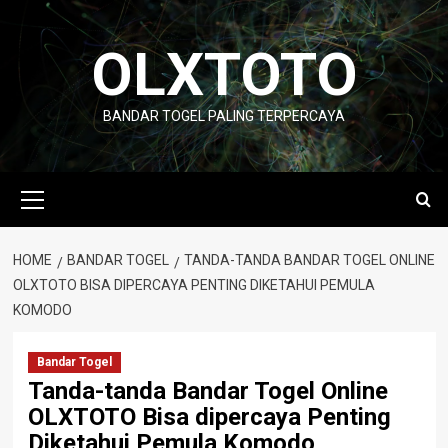
Skip
to
OLXTOTO
content
BANDAR TOGEL PALING TERPERCAYA
Primary
Menu
HOME
BANDAR TOGEL
TANDA-TANDA BANDAR TOGEL ONLINE
OLXTOTO BISA DIPERCAYA PENTING DIKETAHUI PEMULA
KOMODO
Bandar Togel
Tanda-tanda Bandar Togel Online
OLXTOTO Bisa dipercaya Penting
Diketahui Pemula Komodo