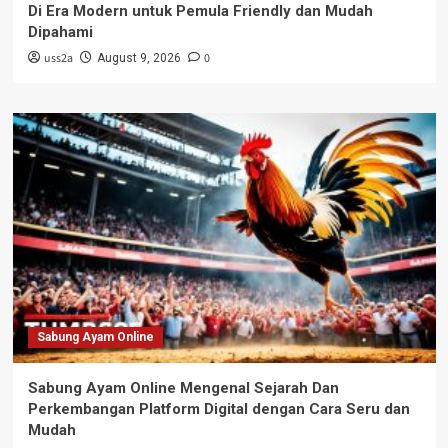
Di Era Modern untuk Pemula Friendly dan Mudah
Dipahami
uss2a
0
August 9, 2026
Sabung Ayam Online
Sabung Ayam Online Mengenal Sejarah Dan
Perkembangan Platform Digital dengan Cara Seru dan
Mudah