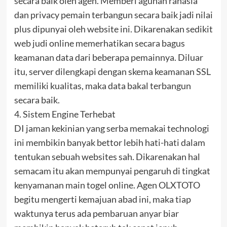
secara baik oleh agen. Memberi agunan rahasia
dan privacy pemain terbangun secara baik jadi nilai
plus dipunyai oleh website ini. Dikarenakan sedikit
web judi online memerhatikan secara bagus
keamanan data dari beberapa pemainnya. Diluar
itu, server dilengkapi dengan skema keamanan SSL
memiliki kualitas, maka data bakal terbangun
secara baik.
4. Sistem Engine Terhebat
DI jaman kekinian yang serba memakai technologi
ini membikin banyak bettor lebih hati-hati dalam
tentukan sebuah websites sah. Dikarenakan hal
semacam itu akan mempunyai pengaruh di tingkat
kenyamanan main togel online. Agen OLXTOTO
begitu mengerti kemajuan abad ini, maka tiap
waktunya terus ada pembaruan anyar biar