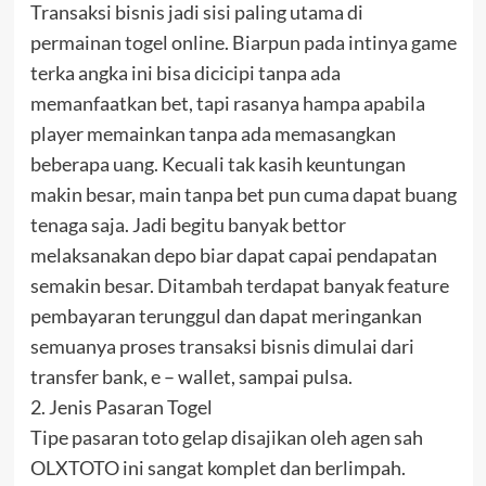
Transaksi bisnis jadi sisi paling utama di
permainan togel online. Biarpun pada intinya game
terka angka ini bisa dicicipi tanpa ada
memanfaatkan bet, tapi rasanya hampa apabila
player memainkan tanpa ada memasangkan
beberapa uang. Kecuali tak kasih keuntungan
makin besar, main tanpa bet pun cuma dapat buang
tenaga saja. Jadi begitu banyak bettor
melaksanakan depo biar dapat capai pendapatan
semakin besar. Ditambah terdapat banyak feature
pembayaran terunggul dan dapat meringankan
semuanya proses transaksi bisnis dimulai dari
transfer bank, e – wallet, sampai pulsa.
2. Jenis Pasaran Togel
Tipe pasaran toto gelap disajikan oleh agen sah
OLXTOTO ini sangat komplet dan berlimpah.