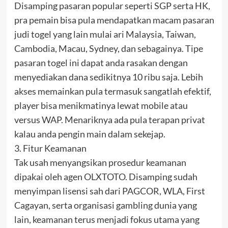
Disamping pasaran popular seperti SGP serta HK,
pra pemain bisa pula mendapatkan macam pasaran
judi togel yang lain mulai ari Malaysia, Taiwan,
Cambodia, Macau, Sydney, dan sebagainya. Tipe
pasaran togel ini dapat anda rasakan dengan
menyediakan dana sedikitnya 10 ribu saja. Lebih
akses memainkan pula termasuk sangatlah efektif,
player bisa menikmatinya lewat mobile atau
versus WAP. Menariknya ada pula terapan privat
kalau anda pengin main dalam sekejap.
3. Fitur Keamanan
Tak usah menyangsikan prosedur keamanan
dipakai oleh agen OLXTOTO. Disamping sudah
menyimpan lisensi sah dari PAGCOR, WLA, First
Cagayan, serta organisasi gambling dunia yang
lain, keamanan terus menjadi fokus utama yang