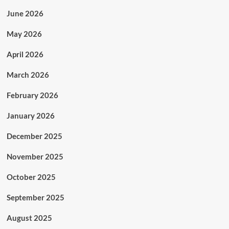
June 2026
May 2026
April 2026
March 2026
February 2026
January 2026
December 2025
November 2025
October 2025
September 2025
August 2025