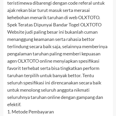
teristimewa dibarengi dengan code referal untuk
ajak rekan biar turut masuk serta merasai
kehebohan menarik taruhan di web OLXTOTO.
Spek Teratas Dipunyai Bandar Togel OLXTOTO
Website judi paling besar ini bukanlah cuman
menanggung keamanan serta rahasia bettor
terlindung secara baik saja, selainnya memberinya
pengalaman taruhan paling memberi kepuasan
agen OLXTOTO online menyiapkan spesifikasi
favorit terhebat serta bisa tingkatkan perform
taruhan terpilih untuk banyak bettor. Tentu
seluruh spesifikasi ini direncanakan secara baik
untuk menolong seluruh anggota nikmati
seluruhnya taruhan online dengan gampang dan
efektif.
1. Metode Pembayaran