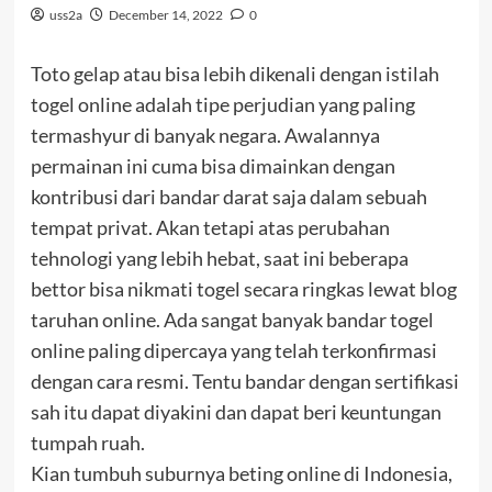
uss2a
December 14, 2022
0
Toto gelap atau bisa lebih dikenali dengan istilah
togel online adalah tipe perjudian yang paling
termashyur di banyak negara. Awalannya
permainan ini cuma bisa dimainkan dengan
kontribusi dari bandar darat saja dalam sebuah
tempat privat. Akan tetapi atas perubahan
tehnologi yang lebih hebat, saat ini beberapa
bettor bisa nikmati togel secara ringkas lewat blog
taruhan online. Ada sangat banyak bandar togel
online paling dipercaya yang telah terkonfirmasi
dengan cara resmi. Tentu bandar dengan sertifikasi
sah itu dapat diyakini dan dapat beri keuntungan
tumpah ruah.
Kian tumbuh suburnya beting online di Indonesia,