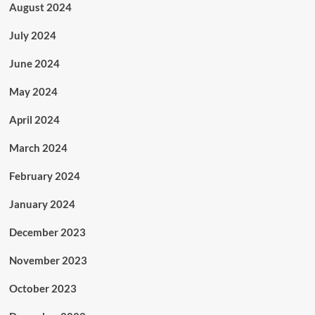
August 2024
July 2024
June 2024
May 2024
April 2024
March 2024
February 2024
January 2024
December 2023
November 2023
October 2023