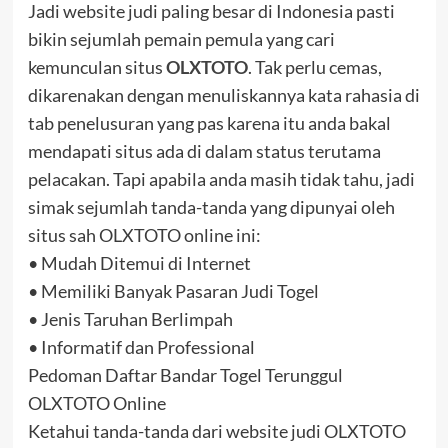
Jadi website judi paling besar di Indonesia pasti
bikin sejumlah pemain pemula yang cari
kemunculan situs
OLXTOTO
. Tak perlu cemas,
dikarenakan dengan menuliskannya kata rahasia di
tab penelusuran yang pas karena itu anda bakal
mendapati situs ada di dalam status terutama
pelacakan. Tapi apabila anda masih tidak tahu, jadi
simak sejumlah tanda-tanda yang dipunyai oleh
situs sah OLXTOTO online ini:
• Mudah Ditemui di Internet
• Memiliki Banyak Pasaran Judi Togel
• Jenis Taruhan Berlimpah
• Informatif dan Professional
Pedoman Daftar Bandar Togel Terunggul
OLXTOTO Online
Ketahui tanda-tanda dari website judi OLXTOTO