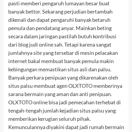
pasti memberi pengaruh lumayan besar buat
banyak bettor. Sekarang perjudian bertambah
dikenali dan dapat pengaruhi banyak betaruh
pemula dan pendatang anyar. Mainkan beting
secara dalam jaringan pastilah butuh kontribusi
dari blog judi online sah. Tetapi karena sangat
jumlahnya site yang tersebar di mesin pelacakan
internet bakal membuat banyak pemula makin
kebingungan memastikan situs asli dan palsu.
Banyak perkara penipuan yang dikarenakan oleh
situs palsu membuat agen OLXTOTO memberinya
sarana bermain yang aman dan anti penipuan.
OLXTOTO online bisa jadi pemecahan terhebat di
tengah-tengah jumlah kejadian situs palsu yang
memberikan kerugian seluruh pihak.
Kemunculannya diyakini dapat jadi rumah bermain