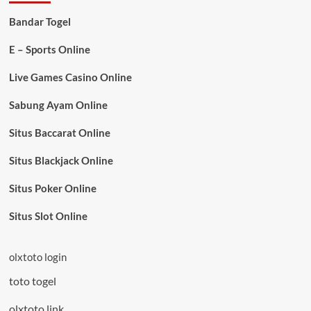
Bandar Togel
E – Sports Online
Live Games Casino Online
Sabung Ayam Online
Situs Baccarat Online
Situs Blackjack Online
Situs Poker Online
Situs Slot Online
olxtoto login
toto togel
olxtoto link