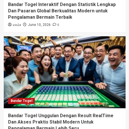
Bandar Togel Interaktif Dengan Statistik Lengkap
Dan Pasaran Global Berkualitas Modern untuk
Pengalaman Bermain Terbaik
uss2a
0
June 10, 2026
Bandar Togel
Bandar Togel Unggulan Dengan Result RealTime
Dan Akses Praktis Stabil Modern Untuk
Pengalaman Bermain Lebih Seru