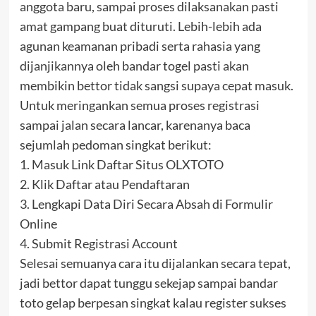
anggota baru, sampai proses dilaksanakan pasti
amat gampang buat dituruti. Lebih-lebih ada
agunan keamanan pribadi serta rahasia yang
dijanjikannya oleh bandar togel pasti akan
membikin bettor tidak sangsi supaya cepat masuk.
Untuk meringankan semua proses registrasi
sampai jalan secara lancar, karenanya baca
sejumlah pedoman singkat berikut:
1. Masuk Link Daftar Situs OLXTOTO
2. Klik Daftar atau Pendaftaran
3. Lengkapi Data Diri Secara Absah di Formulir
Online
4. Submit Registrasi Account
Selesai semuanya cara itu dijalankan secara tepat,
jadi bettor dapat tunggu sekejap sampai bandar
toto gelap berpesan singkat kalau register sukses