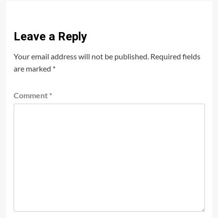
Leave a Reply
Your email address will not be published.
Required fields
are marked
*
Comment
*