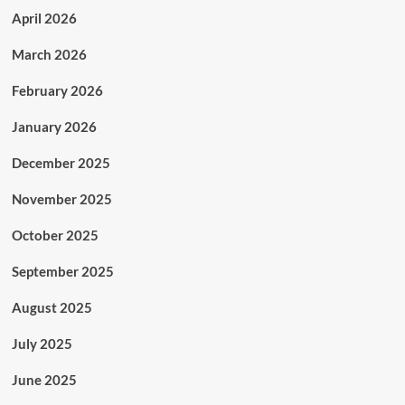
April 2026
March 2026
February 2026
January 2026
December 2025
November 2025
October 2025
September 2025
August 2025
July 2025
June 2025