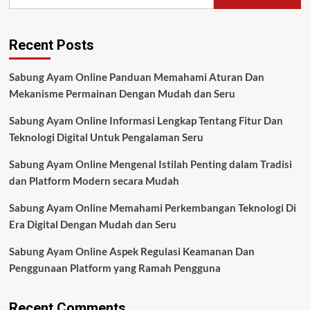
Recent Posts
Sabung Ayam Online Panduan Memahami Aturan Dan
Mekanisme Permainan Dengan Mudah dan Seru
Sabung Ayam Online Informasi Lengkap Tentang Fitur Dan
Teknologi Digital Untuk Pengalaman Seru
Sabung Ayam Online Mengenal Istilah Penting dalam Tradisi
dan Platform Modern secara Mudah
Sabung Ayam Online Memahami Perkembangan Teknologi Di
Era Digital Dengan Mudah dan Seru
Sabung Ayam Online Aspek Regulasi Keamanan Dan
Penggunaan Platform yang Ramah Pengguna
Recent Comments