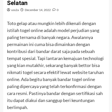
Selatan
uss2a
December 14, 2022
0
Toto gelap atau mungkin lebih dikenali dengan
istilah togel online adalah model perjudian yang
paling ternama di banyak negara. Awalannya
permainan ini cuma bisa dimainkan dengan
kontribusi dari bandar darat saja pada sebuah
tempat spesial. Tapi lantaran kemajuan technologi
yang kian mutakhir, sekarang banyak bettor bisa
nikmati togel secara efektif lewat website taruhan
online. Ada begitu banyak bandar togel online
paling dipercaya yang telah terkonfirmasi dengan
cara resmi. Pastinya bandar dengan sertifikasi sah
itu dapat diakui dan sanggup beri keuntungan
berlimpah.