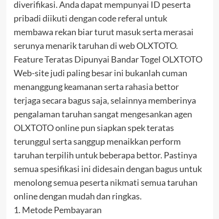
diverifikasi. Anda dapat mempunyai ID peserta
pribadi diikuti dengan code referal untuk
membawa rekan biar turut masuk serta merasai
serunya menarik taruhan di web OLXTOTO.
Feature Teratas Dipunyai Bandar Togel OLXTOTO
Web-site judi paling besar ini bukanlah cuman
menanggung keamanan serta rahasia bettor
terjaga secara bagus saja, selainnya memberinya
pengalaman taruhan sangat mengesankan agen
OLXTOTO online pun siapkan spek teratas
terunggul serta sanggup menaikkan perform
taruhan terpilih untuk beberapa bettor. Pastinya
semua spesifikasi ini didesain dengan bagus untuk
menolong semua peserta nikmati semua taruhan
online dengan mudah dan ringkas.
1. Metode Pembayaran