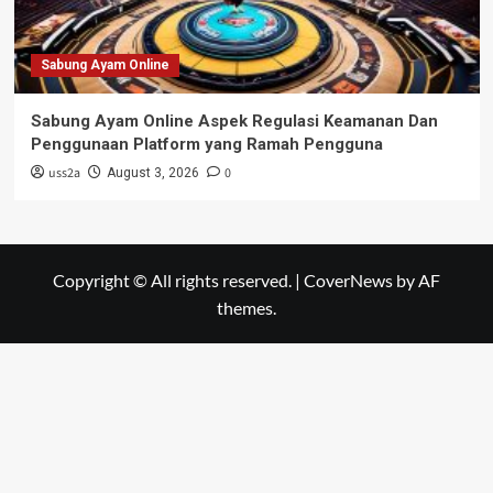
Sabung Ayam Online
Sabung Ayam Online Aspek Regulasi Keamanan Dan
Penggunaan Platform yang Ramah Pengguna
uss2a
0
August 3, 2026
Copyright © All rights reserved.
|
CoverNews
by AF
themes.