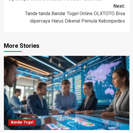
Next:
Tanda-tanda Bandar Togel Online OLXTOTO Bisa
dipercaya Harus Dikenal Pemula Kebonpedes
More Stories
Bandar Togel