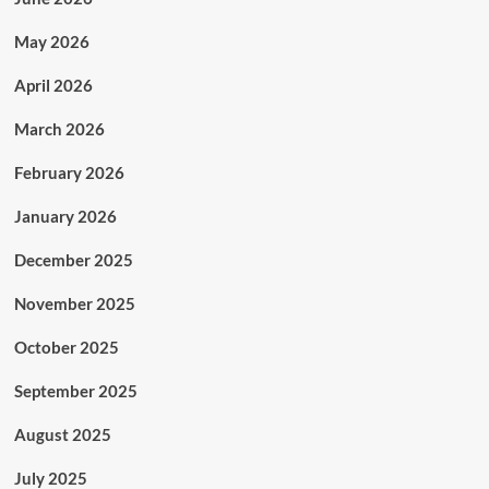
May 2026
April 2026
March 2026
February 2026
January 2026
December 2025
November 2025
October 2025
September 2025
August 2025
July 2025