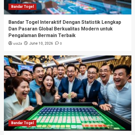
Bandar Togel
Bandar Togel Interaktif Dengan Statistik Lengkap
Dan Pasaran Global Berkualitas Modern untuk
Pengalaman Bermain Terbaik
uss2a
0
June 10, 2026
Bandar Togel