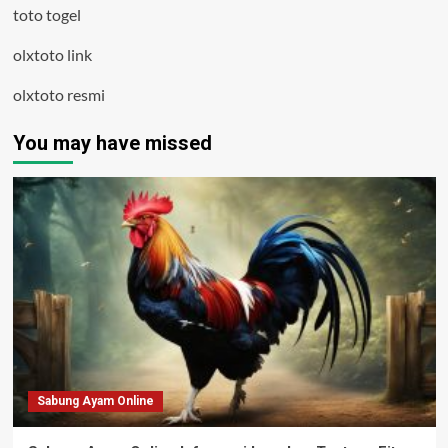
toto togel
olxtoto link
olxtoto resmi
You may have missed
Sabung Ayam Online