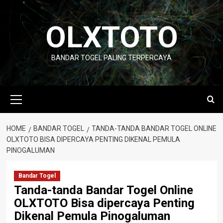
Skip
to
OLXTOTO
content
BANDAR TOGEL PALING TERPERCAYA
Primary
Menu
HOME
BANDAR TOGEL
TANDA-TANDA BANDAR TOGEL ONLINE
OLXTOTO BISA DIPERCAYA PENTING DIKENAL PEMULA
PINOGALUMAN
Bandar Togel
Tanda-tanda Bandar Togel Online
OLXTOTO Bisa dipercaya Penting
Dikenal Pemula Pinogaluman