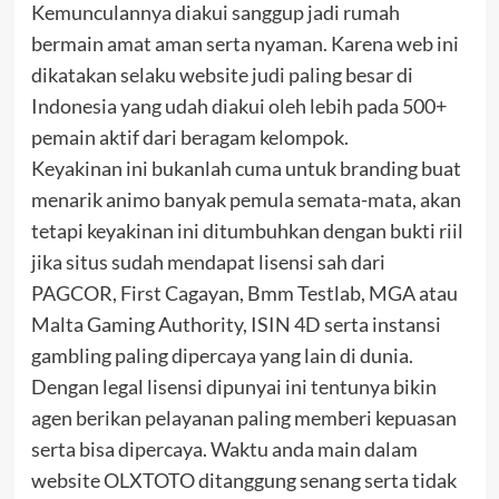
Kemunculannya diakui sanggup jadi rumah
bermain amat aman serta nyaman. Karena web ini
dikatakan selaku website judi paling besar di
Indonesia yang udah diakui oleh lebih pada 500+
pemain aktif dari beragam kelompok.
Keyakinan ini bukanlah cuma untuk branding buat
menarik animo banyak pemula semata-mata, akan
tetapi keyakinan ini ditumbuhkan dengan bukti riil
jika situs sudah mendapat lisensi sah dari
PAGCOR, First Cagayan, Bmm Testlab, MGA atau
Malta Gaming Authority, ISIN 4D serta instansi
gambling paling dipercaya yang lain di dunia.
Dengan legal lisensi dipunyai ini tentunya bikin
agen berikan pelayanan paling memberi kepuasan
serta bisa dipercaya. Waktu anda main dalam
website OLXTOTO ditanggung senang serta tidak