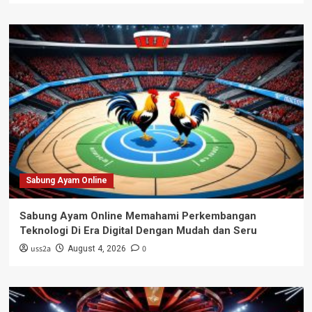
Sabung Ayam Online
Sabung Ayam Online Memahami Perkembangan
Teknologi Di Era Digital Dengan Mudah dan Seru
uss2a
0
August 4, 2026