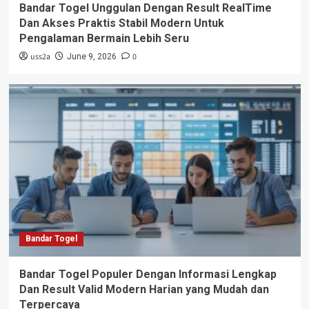
Bandar Togel Unggulan Dengan Result RealTime
Dan Akses Praktis Stabil Modern Untuk
Pengalaman Bermain Lebih Seru
uss2a
0
June 9, 2026
Bandar Togel
Bandar Togel Populer Dengan Informasi Lengkap
Dan Result Valid Modern Harian yang Mudah dan
Terpercaya