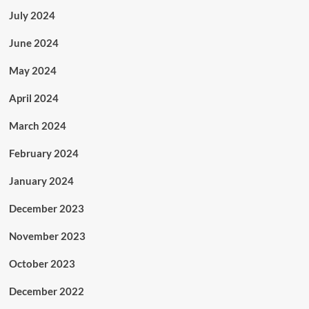
July 2024
June 2024
May 2024
April 2024
March 2024
February 2024
January 2024
December 2023
November 2023
October 2023
December 2022