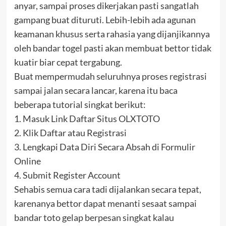
anyar, sampai proses dikerjakan pasti sangatlah
gampang buat dituruti. Lebih-lebih ada agunan
keamanan khusus serta rahasia yang dijanjikannya
oleh bandar togel pasti akan membuat bettor tidak
kuatir biar cepat tergabung.
Buat mempermudah seluruhnya proses registrasi
sampai jalan secara lancar, karena itu baca
beberapa tutorial singkat berikut:
1. Masuk Link Daftar Situs OLXTOTO
2. Klik Daftar atau Registrasi
3. Lengkapi Data Diri Secara Absah di Formulir
Online
4. Submit Register Account
Sehabis semua cara tadi dijalankan secara tepat,
karenanya bettor dapat menanti sesaat sampai
bandar toto gelap berpesan singkat kalau