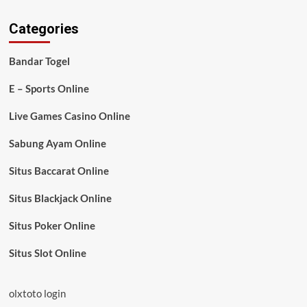
Categories
Bandar Togel
E – Sports Online
Live Games Casino Online
Sabung Ayam Online
Situs Baccarat Online
Situs Blackjack Online
Situs Poker Online
Situs Slot Online
olxtoto login