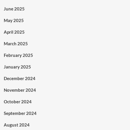
June 2025
May 2025
April 2025
March 2025
February 2025
January 2025
December 2024
November 2024
October 2024
September 2024
August 2024