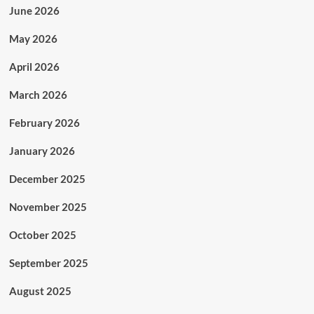
June 2026
May 2026
April 2026
March 2026
February 2026
January 2026
December 2025
November 2025
October 2025
September 2025
August 2025