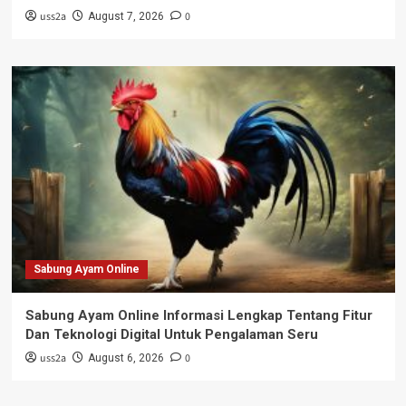
uss2a
0
August 7, 2026
Sabung Ayam Online
Sabung Ayam Online Informasi Lengkap Tentang Fitur
Dan Teknologi Digital Untuk Pengalaman Seru
uss2a
0
August 6, 2026