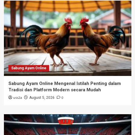
Sabung Ayam Online
Sabung Ayam Online Mengenal Istilah Penting dalam
Tradisi dan Platform Modern secara Mudah
uss2a
0
August 5, 2026