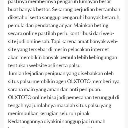
pastinya memberinya pengaruh lumayan besar
buat banyak bettor. Sekarang perjudian bertambah
diketahui serta sanggup pengaruhi banyak betaruh
pemula dan pendatang anyar. Mainkan beting
secara online pastilah perlu kontribusi dari web-
site judi online sah. Tapi karena amat banyak web-
site yang tersebar di mesin pelacakan internet
akan membikin banyak pemula lebih kebingungan
tentukan website asli serta palsu.
Jumlah kejadian penipuan yang disebabkan oleh
situs palsu membikin agen OLXTOTO memberinya
sarana main yang aman dan anti penipuan.
OLXTOTO online bisa jadi pemecahan terunggul di
tengahnya jumlahnya masalah situs palsu yang
menimbulkan kerugian seluruh pihak.
Kedatangannya diyakini sanggup jadi rumah