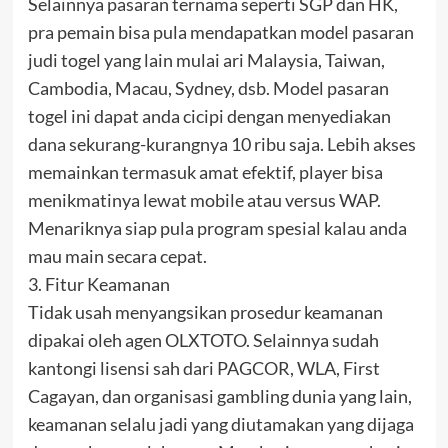
Selainnya pasaran ternama seperti SGP dan HK,
pra pemain bisa pula mendapatkan model pasaran
judi togel yang lain mulai ari Malaysia, Taiwan,
Cambodia, Macau, Sydney, dsb. Model pasaran
togel ini dapat anda cicipi dengan menyediakan
dana sekurang-kurangnya 10 ribu saja. Lebih akses
memainkan termasuk amat efektif, player bisa
menikmatinya lewat mobile atau versus WAP.
Menariknya siap pula program spesial kalau anda
mau main secara cepat.
3. Fitur Keamanan
Tidak usah menyangsikan prosedur keamanan
dipakai oleh agen OLXTOTO. Selainnya sudah
kantongi lisensi sah dari PAGCOR, WLA, First
Cagayan, dan organisasi gambling dunia yang lain,
keamanan selalu jadi yang diutamakan yang dijaga