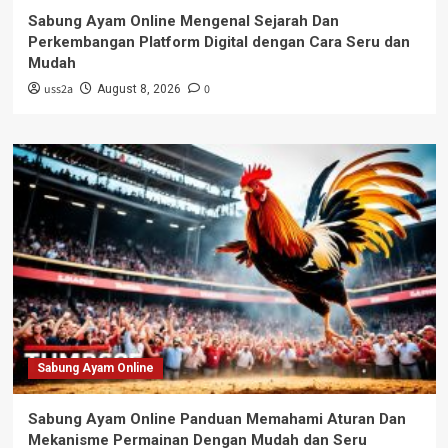
Sabung Ayam Online Mengenal Sejarah Dan
Perkembangan Platform Digital dengan Cara Seru dan
Mudah
uss2a
0
August 8, 2026
Sabung Ayam Online
Sabung Ayam Online Panduan Memahami Aturan Dan
Mekanisme Permainan Dengan Mudah dan Seru