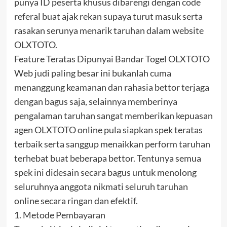
punya ID peserta khusus dibarengi dengan code
referal buat ajak rekan supaya turut masuk serta
rasakan serunya menarik taruhan dalam website
OLXTOTO.
Feature Teratas Dipunyai Bandar Togel OLXTOTO
Web judi paling besar ini bukanlah cuma
menanggung keamanan dan rahasia bettor terjaga
dengan bagus saja, selainnya memberinya
pengalaman taruhan sangat memberikan kepuasan
agen OLXTOTO online pula siapkan spek teratas
terbaik serta sanggup menaikkan perform taruhan
terhebat buat beberapa bettor. Tentunya semua
spek ini didesain secara bagus untuk menolong
seluruhnya anggota nikmati seluruh taruhan
online secara ringan dan efektif.
1. Metode Pembayaran