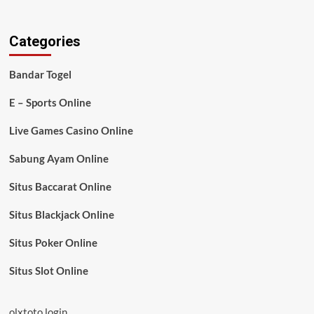
Categories
Bandar Togel
E – Sports Online
Live Games Casino Online
Sabung Ayam Online
Situs Baccarat Online
Situs Blackjack Online
Situs Poker Online
Situs Slot Online
olxtoto login