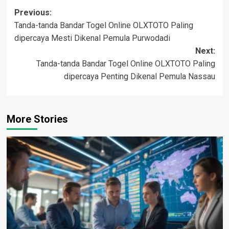
Post
Previous:
Tanda-tanda Bandar Togel Online OLXTOTO Paling
navigation
dipercaya Mesti Dikenal Pemula Purwodadi
Next:
Tanda-tanda Bandar Togel Online OLXTOTO Paling
dipercaya Penting Dikenal Pemula Nassau
More Stories