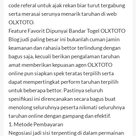
code referal untuk ajak rekan biar turut tergabung
serta merasai serunya menarik taruhan di web
OLXTOTO.
Feature Favorit Dipunyai Bandar Togel OLXTOTO
Blog judi paling besar ini bukanlah cuman jamin
keamanan dan rahasia bettor terlindung dengan
bagus saja, kecuali berikan pengalaman taruhan
amat memberikan kepuasan agen OLXTOTO
online pun siapkan spek teratas terpilih serta
dapat mempertingkat perform taruhan terpilih
untuk beberapa bettor. Pastinya seluruh
spesifikasi ini direncanakan secara bagus buat
menolong seluruhnya peserta nikmati seluruhnya
taruhan online dengan gampang dan efektif.
1. Metode Pembayaran
Negosiasi jadi sisi terpenting di dalam permainan