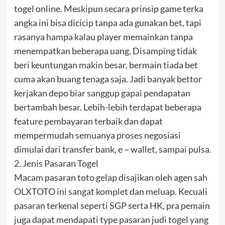
togel online. Meskipun secara prinsip game terka
angka ini bisa dicicip tanpa ada gunakan bet, tapi
rasanya hampa kalau player memainkan tanpa
menempatkan beberapa uang. Disamping tidak
beri keuntungan makin besar, bermain tiada bet
cuma akan buang tenaga saja. Jadi banyak bettor
kerjakan depo biar sanggup gapai pendapatan
bertambah besar. Lebih-lebih terdapat beberapa
feature pembayaran terbaik dan dapat
mempermudah semuanya proses negosiasi
dimulai dari transfer bank, e – wallet, sampai pulsa.
2. Jenis Pasaran Togel
Macam pasaran toto gelap disajikan oleh agen sah
OLXTOTO ini sangat komplet dan meluap. Kecuali
pasaran terkenal seperti SGP serta HK, pra pemain
juga dapat mendapati type pasaran judi togel yang