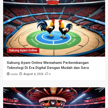
Sabung Ayam Online
Sabung Ayam Online Memahami Perkembangan
Teknologi Di Era Digital Dengan Mudah dan Seru
uss2a
0
August 4, 2026