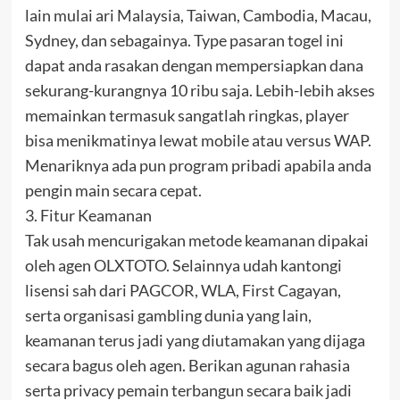
lain mulai ari Malaysia, Taiwan, Cambodia, Macau,
Sydney, dan sebagainya. Type pasaran togel ini
dapat anda rasakan dengan mempersiapkan dana
sekurang-kurangnya 10 ribu saja. Lebih-lebih akses
memainkan termasuk sangatlah ringkas, player
bisa menikmatinya lewat mobile atau versus WAP.
Menariknya ada pun program pribadi apabila anda
pengin main secara cepat.
3. Fitur Keamanan
Tak usah mencurigakan metode keamanan dipakai
oleh agen OLXTOTO. Selainnya udah kantongi
lisensi sah dari PAGCOR, WLA, First Cagayan,
serta organisasi gambling dunia yang lain,
keamanan terus jadi yang diutamakan yang dijaga
secara bagus oleh agen. Berikan agunan rahasia
serta privacy pemain terbangun secara baik jadi