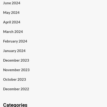
June 2024
May 2024
April 2024
March 2024
February 2024
January 2024
December 2023
November 2023
October 2023
December 2022
Categories