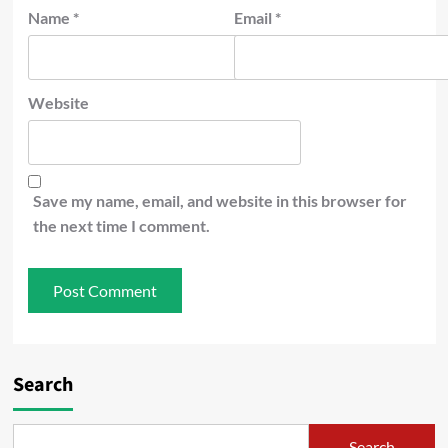
Name
*
Email
*
Website
Save my name, email, and website in this browser for
the next time I comment.
Search
Search