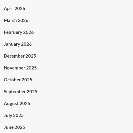
April 2026
March 2026
February 2026
January 2026
December 2025
November 2025
October 2025
September 2025
August 2025
July 2025
June 2025