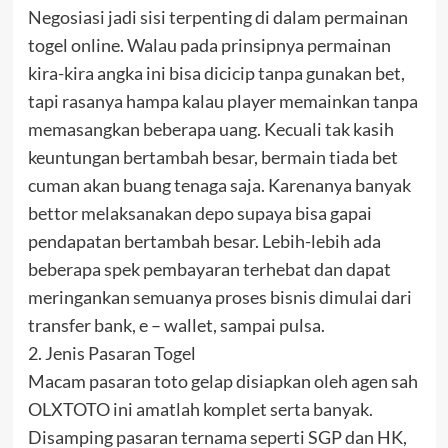
Negosiasi jadi sisi terpenting di dalam permainan
togel online. Walau pada prinsipnya permainan
kira-kira angka ini bisa dicicip tanpa gunakan bet,
tapi rasanya hampa kalau player memainkan tanpa
memasangkan beberapa uang. Kecuali tak kasih
keuntungan bertambah besar, bermain tiada bet
cuman akan buang tenaga saja. Karenanya banyak
bettor melaksanakan depo supaya bisa gapai
pendapatan bertambah besar. Lebih-lebih ada
beberapa spek pembayaran terhebat dan dapat
meringankan semuanya proses bisnis dimulai dari
transfer bank, e – wallet, sampai pulsa.
2. Jenis Pasaran Togel
Macam pasaran toto gelap disiapkan oleh agen sah
OLXTOTO ini amatlah komplet serta banyak.
Disamping pasaran ternama seperti SGP dan HK,