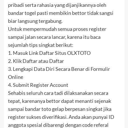
pribadi serta rahasia yang dijanjikannya oleh
bandar togel pasti membikin bettor tidak sangsi
biar langsung tergabung.
Untuk mempermudah semua proses register
sampai jalan secara lancar, karena itu baca
sejumlah tips singkat berikut:
1. Masuk Link Daftar Situs OLXTOTO
2. Klik Daftar atau Daftar
3. Lengkapi Data Diri Secara Benar di Formulir
Online
4. Submit Register Account
Sehabis seluruh cara tadi dilaksanakan secara
tepat, karenanya bettor dapat menanti sejenak
sampai bandar toto gelap berpesan singkat jika
register sukses diverifikasi. Anda akan punyai ID
anggota spesial dibarengi dengan code referal