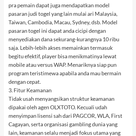
pra pemain dapat juga mendapatkan model
pasaran judi togel yang lain mulai ari Malaysia,
Taiwan, Cambodia, Macau, Sydney, dsb. Model
pasaran togel ini dapat anda cicipi dengan
menyediakan dana sekurang-kurangnya 10 ribu
saja. Lebih-lebih akses memainkan termasuk
begitu efektif, player bisa menikmatinya lewat
mobile atau versus WAP. Menariknya siap pun
program teristimewa apabila anda mau bermain
dengan cepat.
3. Fitur Keamanan
Tidak usah menyangsikan struktur keamanan
dipakai oleh agen OLXTOTO. Kecuali udah
menyimpan lisensi sah dari PAGCOR, WLA, First
Cagayan, serta organisasi gambling dunia yang
lain, keamanan selalu menjadi fokus utama yang