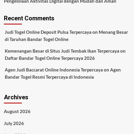
Pengelolaan Aktivitas Digital dengan Mudah dan Aman
Recent Comments
Judi Togel Online Deposit Pulsa Terpercaya
on
Menang Besar
di Taruhan Bandar Togel Online
Kemenangan Besar di Situs Judi Tembak Ikan Terpercaya
on
Daftar Bandar Togel Online Terpercaya 2026
Agen Judi Baccarat Online Indonesia Terpercaya
on
Agen
Bandar Togel Resmi Terpercaya di Indonesia
Archives
August 2026
July 2026