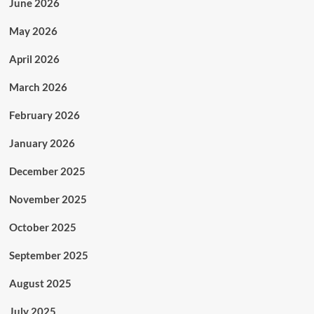
June 2026
May 2026
April 2026
March 2026
February 2026
January 2026
December 2025
November 2025
October 2025
September 2025
August 2025
July 2025