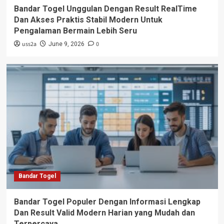
Bandar Togel Unggulan Dengan Result RealTime
Dan Akses Praktis Stabil Modern Untuk
Pengalaman Bermain Lebih Seru
uss2a
0
June 9, 2026
Bandar Togel
Bandar Togel Populer Dengan Informasi Lengkap
Dan Result Valid Modern Harian yang Mudah dan
Terpercaya