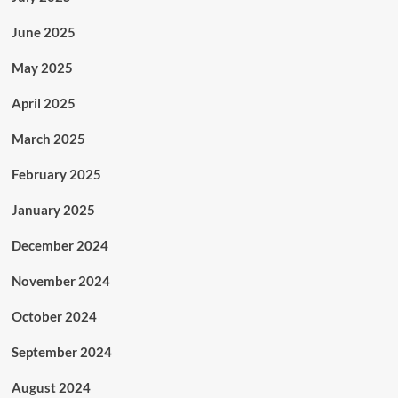
June 2025
May 2025
April 2025
March 2025
February 2025
January 2025
December 2024
November 2024
October 2024
September 2024
August 2024