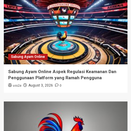
Sabung Ayam Online
Sabung Ayam Online Aspek Regulasi Keamanan Dan
Penggunaan Platform yang Ramah Pengguna
uss2a
0
August 3, 2026