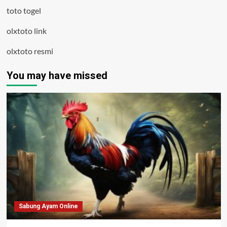
toto togel
olxtoto link
olxtoto resmi
You may have missed
Sabung Ayam Online