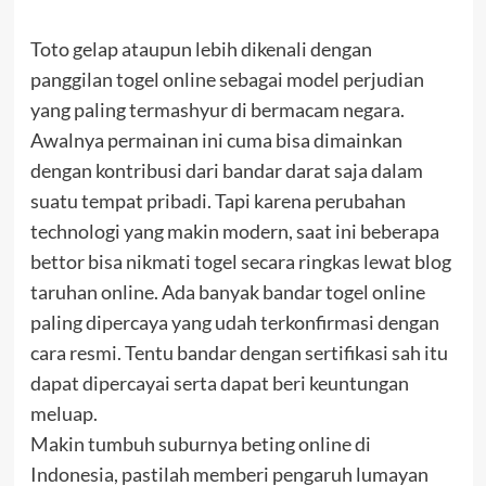
Toto gelap ataupun lebih dikenali dengan
panggilan togel online sebagai model perjudian
yang paling termashyur di bermacam negara.
Awalnya permainan ini cuma bisa dimainkan
dengan kontribusi dari bandar darat saja dalam
suatu tempat pribadi. Tapi karena perubahan
technologi yang makin modern, saat ini beberapa
bettor bisa nikmati togel secara ringkas lewat blog
taruhan online. Ada banyak bandar togel online
paling dipercaya yang udah terkonfirmasi dengan
cara resmi. Tentu bandar dengan sertifikasi sah itu
dapat dipercayai serta dapat beri keuntungan
meluap.
Makin tumbuh suburnya beting online di
Indonesia, pastilah memberi pengaruh lumayan