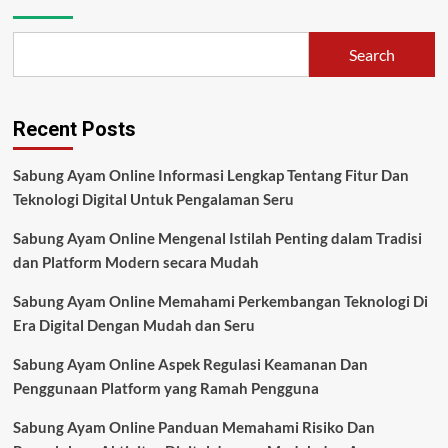
Search
Recent Posts
Sabung Ayam Online Informasi Lengkap Tentang Fitur Dan
Teknologi Digital Untuk Pengalaman Seru
Sabung Ayam Online Mengenal Istilah Penting dalam Tradisi
dan Platform Modern secara Mudah
Sabung Ayam Online Memahami Perkembangan Teknologi Di
Era Digital Dengan Mudah dan Seru
Sabung Ayam Online Aspek Regulasi Keamanan Dan
Penggunaan Platform yang Ramah Pengguna
Sabung Ayam Online Panduan Memahami Risiko Dan