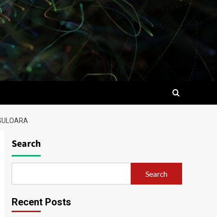
 SULOARA
Search
Search
Recent Posts