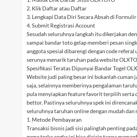
2. Klik Daftar atau Daftar
3. Lengkapi Data Diri Secara Absah di Formulir
4. Submit Registrasi Account
Sesudah seluruhnya langkah itu dikerjakan deng
sampai bandar toto gelap memberi pesan singkat
anggota spesial dibarengi dengan code refera
serunya menarik taruhan pada website OLXT
Spesifikasi Teratas Dipunyai Bandar Togel O
Website judi paling besar ini bukanlah cuman 
saja, selainnya memberinya pengalaman taru
pula menyiapkan feature favorit terpilih sert
bettor. Pastinya seluruhnya spek ini direncan
seluruhnya taruhan online dengan mudah dan r
1. Metode Pembayaran
Transaksi bisnis jadi sisi palinglah penting p
game terka angka ini bisa dicicip tanpa meman