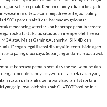
erugian seluruh pihak. Kemunculannya diakui bisa jadi
 website ini ditetapkan menjadi website judi paling
 dari 500+ pemain aktif dari bermacam golongan.
untuk memancing ketertarikan beberapa pemula semata-
engan bukti fakta kalau situs udah memperoleh lisensi
, MGA atau Malta Gaming Authority, ISIN 4D dan
dunia. Dengan legal lisensi dipunyai ini tentu bikin agen
serta paling dipercaya. Sepanjang anda main pada web
h.
i membuat beberapa pemain pemula yang cari kemunculan
an dengan menuliskannya keyword di tab pelacakan yang
alam status palinglah utama penelusuran. Tetapi bila
-ciri yang dipunyai oleh situs sah OLXTOTO online ini: