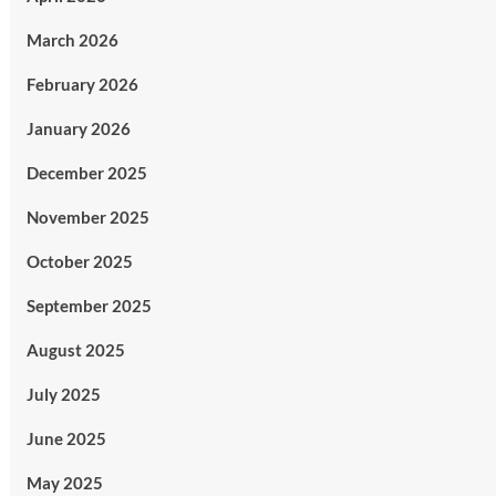
March 2026
February 2026
January 2026
December 2025
November 2025
October 2025
September 2025
August 2025
July 2025
June 2025
May 2025