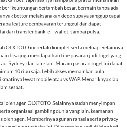
 beri keuntungan bertambah besar, bermain tanpa ada
 banyak bettor melaksanakan depo supaya sanggup capai
erapa feature pembayaran terunggul dan dapat
 dari transfer bank, e – wallet, sampai pulsa.
sah OLXTOTO ini terlalu komplet serta meluap. Selainnya
ain bisa juga mendapatkan tipe pasaran judi togel yang
au, Sydney, dan lain-lain. Macam pasaran togel ini dapat
mum 10 ribu saja. Lebih akses memainkan pula
nikmatinya lewat mobile atau vs WAP. Menariknya siap
lam sesaat.
kai oleh agen OLXTOTO. Selainnya sudah menyimpan
serta organisasi gambling dunia yang lain, keamanan
us oleh agen. Memberinya agunan rahasia serta privacy
ipunyai oleh website ini. Dikarenakan sedikit blog judi