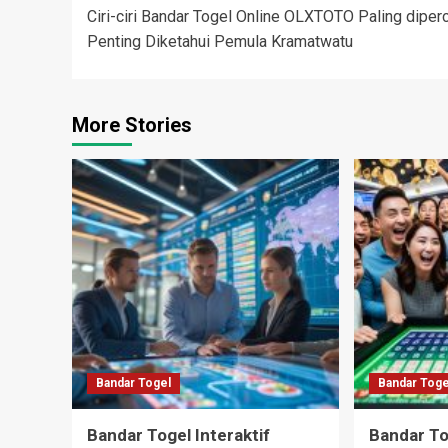
Ciri-ciri Bandar Togel Online OLXTOTO Paling diper
navigation
Penting Diketahui Pemula Kramatwatu
More Stories
Bandar Togel
Bandar Toge
Bandar Togel Interaktif
Bandar To