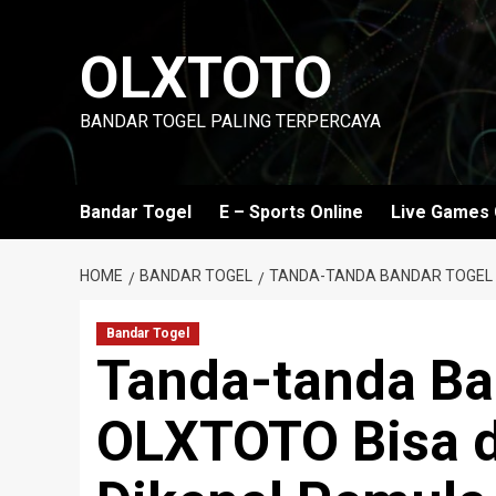
Skip
to
OLXTOTO
content
BANDAR TOGEL PALING TERPERCAYA
Bandar Togel
E – Sports Online
Live Games 
HOME
BANDAR TOGEL
TANDA-TANDA BANDAR TOGEL 
Bandar Togel
Tanda-tanda Ba
OLXTOTO Bisa d