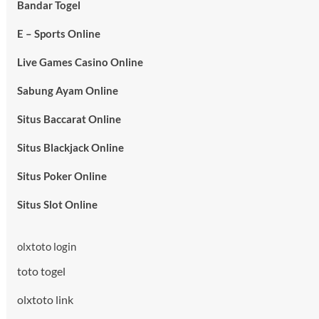
Bandar Togel
E – Sports Online
Live Games Casino Online
Sabung Ayam Online
Situs Baccarat Online
Situs Blackjack Online
Situs Poker Online
Situs Slot Online
olxtoto login
toto togel
olxtoto link