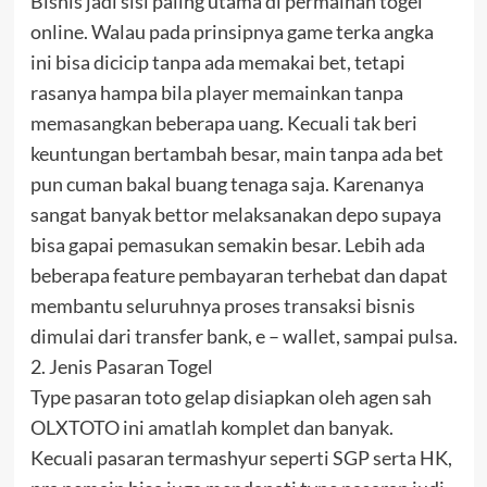
Bisnis jadi sisi paling utama di permainan togel
online. Walau pada prinsipnya game terka angka
ini bisa dicicip tanpa ada memakai bet, tetapi
rasanya hampa bila player memainkan tanpa
memasangkan beberapa uang. Kecuali tak beri
keuntungan bertambah besar, main tanpa ada bet
pun cuman bakal buang tenaga saja. Karenanya
sangat banyak bettor melaksanakan depo supaya
bisa gapai pemasukan semakin besar. Lebih ada
beberapa feature pembayaran terhebat dan dapat
membantu seluruhnya proses transaksi bisnis
dimulai dari transfer bank, e – wallet, sampai pulsa.
2. Jenis Pasaran Togel
Type pasaran toto gelap disiapkan oleh agen sah
OLXTOTO ini amatlah komplet dan banyak.
Kecuali pasaran termashyur seperti SGP serta HK,