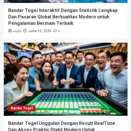
Bandar Togel Interaktif Dengan Statistik Lengkap
Dan Pasaran Global Berkualitas Modern untuk
Pengalaman Bermain Terbaik
uss2a
0
June 10, 2026
Bandar Togel
Bandar Togel Unggulan Dengan Result RealTime
Dan Akses Praktis Stabil Modern Untuk