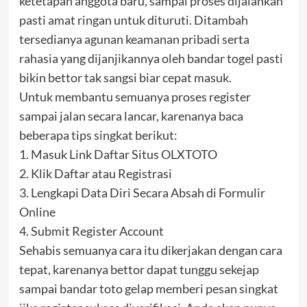
ketetapan anggota baru, sampai proses dijalankan
pasti amat ringan untuk dituruti. Ditambah
tersedianya agunan keamanan pribadi serta
rahasia yang dijanjikannya oleh bandar togel pasti
bikin bettor tak sangsi biar cepat masuk.
Untuk membantu semuanya proses register
sampai jalan secara lancar, karenanya baca
beberapa tips singkat berikut:
1. Masuk Link Daftar Situs OLXTOTO
2. Klik Daftar atau Registrasi
3. Lengkapi Data Diri Secara Absah di Formulir
Online
4. Submit Register Account
Sehabis semuanya cara itu dikerjakan dengan cara
tepat, karenanya bettor dapat tunggu sekejap
sampai bandar toto gelap memberi pesan singkat