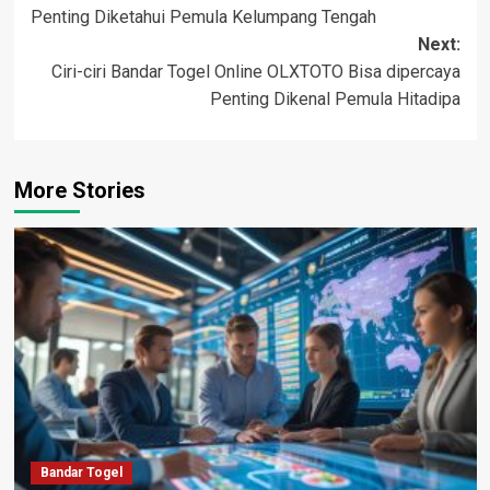
navigation
Penting Diketahui Pemula Kelumpang Tengah
Next:
Ciri-ciri Bandar Togel Online OLXTOTO Bisa dipercaya
Penting Dikenal Pemula Hitadipa
More Stories
Bandar Togel