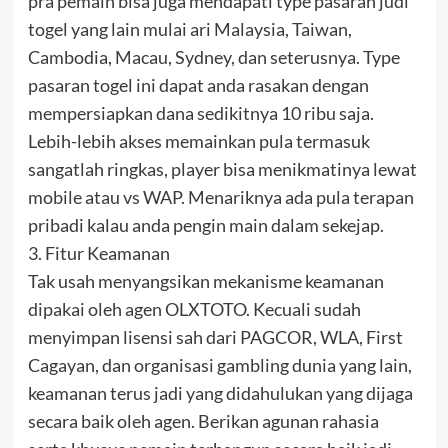
pra pemain bisa juga mendapati type pasaran judi
togel yang lain mulai ari Malaysia, Taiwan,
Cambodia, Macau, Sydney, dan seterusnya. Type
pasaran togel ini dapat anda rasakan dengan
mempersiapkan dana sedikitnya 10 ribu saja.
Lebih-lebih akses memainkan pula termasuk
sangatlah ringkas, player bisa menikmatinya lewat
mobile atau vs WAP. Menariknya ada pula terapan
pribadi kalau anda pengin main dalam sekejap.
3. Fitur Keamanan
Tak usah menyangsikan mekanisme keamanan
dipakai oleh agen OLXTOTO. Kecuali sudah
menyimpan lisensi sah dari PAGCOR, WLA, First
Cagayan, dan organisasi gambling dunia yang lain,
keamanan terus jadi yang didahulukan yang dijaga
secara baik oleh agen. Berikan agunan rahasia