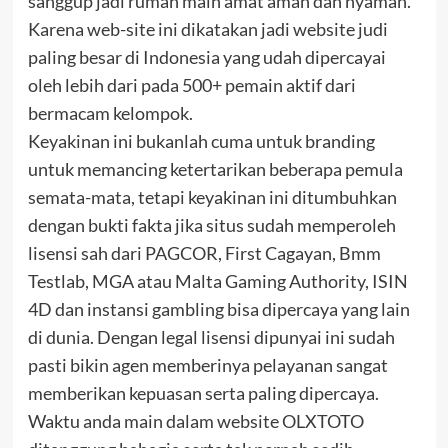
sanggup jadi rumah main amat aman dan nyaman.
Karena web-site ini dikatakan jadi website judi
paling besar di Indonesia yang udah dipercayai
oleh lebih dari pada 500+ pemain aktif dari
bermacam kelompok.
Keyakinan ini bukanlah cuma untuk branding
untuk memancing ketertarikan beberapa pemula
semata-mata, tetapi keyakinan ini ditumbuhkan
dengan bukti fakta jika situs sudah memperoleh
lisensi sah dari PAGCOR, First Cagayan, Bmm
Testlab, MGA atau Malta Gaming Authority, ISIN
4D dan instansi gambling bisa dipercaya yang lain
di dunia. Dengan legal lisensi dipunyai ini sudah
pasti bikin agen memberinya pelayanan sangat
memberikan kepuasan serta paling dipercaya.
Waktu anda main dalam website OLXTOTO