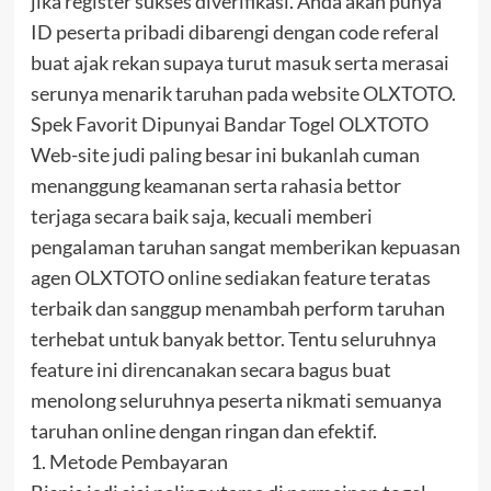
jika register sukses diverifikasi. Anda akan punya
ID peserta pribadi dibarengi dengan code referal
buat ajak rekan supaya turut masuk serta merasai
serunya menarik taruhan pada website OLXTOTO.
Spek Favorit Dipunyai Bandar Togel OLXTOTO
Web-site judi paling besar ini bukanlah cuman
menanggung keamanan serta rahasia bettor
terjaga secara baik saja, kecuali memberi
pengalaman taruhan sangat memberikan kepuasan
agen OLXTOTO online sediakan feature teratas
terbaik dan sanggup menambah perform taruhan
terhebat untuk banyak bettor. Tentu seluruhnya
feature ini direncanakan secara bagus buat
menolong seluruhnya peserta nikmati semuanya
taruhan online dengan ringan dan efektif.
1. Metode Pembayaran