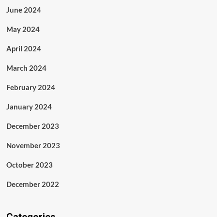
June 2024
May 2024
April 2024
March 2024
February 2024
January 2024
December 2023
November 2023
October 2023
December 2022