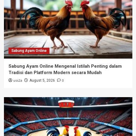
Sabung Ayam Online
Sabung Ayam Online Mengenal Istilah Penting dalam
Tradisi dan Platform Modern secara Mudah
uss2a
0
August 5, 2026