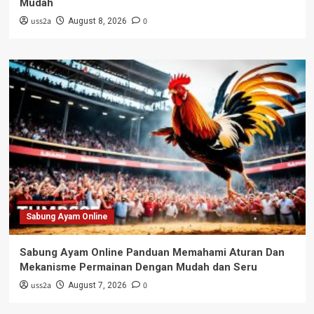
Mudah
uss2a
0
August 8, 2026
Sabung Ayam Online
Sabung Ayam Online Panduan Memahami Aturan Dan
Mekanisme Permainan Dengan Mudah dan Seru
uss2a
0
August 7, 2026