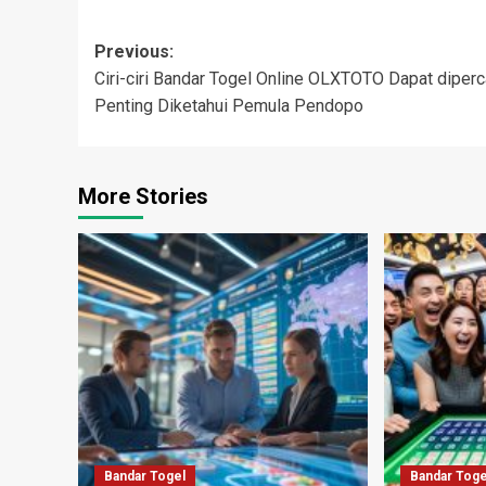
Post
Previous:
Ciri-ciri Bandar Togel Online OLXTOTO Dapat diper
navigation
Penting Diketahui Pemula Pendopo
More Stories
Bandar Togel
Bandar Toge