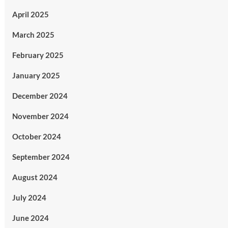
April 2025
March 2025
February 2025
January 2025
December 2024
November 2024
October 2024
September 2024
August 2024
July 2024
June 2024