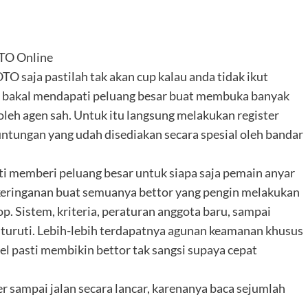
TO Online
O saja pastilah tak akan cup kalau anda tidak ikut
or bakal mendapati peluang besar buat membuka banyak
oleh agen sah. Untuk itu langsung melakukan register
ntungan yang udah disediakan secara spesial oleh bandar
asti memberi peluang besar untuk siapa saja pemain anyar
eringanan buat semuanya bettor yang pengin melakukan
. Sistem, kriteria, peraturan anggota baru, sampai
ituruti. Lebih-lebih terdapatnya agunan keamanan khusus
el pasti membikin bettor tak sangsi supaya cepat
sampai jalan secara lancar, karenanya baca sejumlah