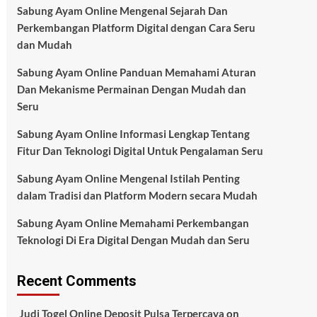
Sabung Ayam Online Mengenal Sejarah Dan
Perkembangan Platform Digital dengan Cara Seru
dan Mudah
Sabung Ayam Online Panduan Memahami Aturan
Dan Mekanisme Permainan Dengan Mudah dan
Seru
Sabung Ayam Online Informasi Lengkap Tentang
Fitur Dan Teknologi Digital Untuk Pengalaman Seru
Sabung Ayam Online Mengenal Istilah Penting
dalam Tradisi dan Platform Modern secara Mudah
Sabung Ayam Online Memahami Perkembangan
Teknologi Di Era Digital Dengan Mudah dan Seru
Recent Comments
Judi Togel Online Deposit Pulsa Terpercaya
on