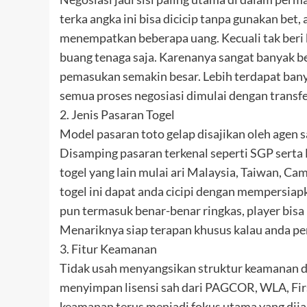
terka angka ini bisa dicicip tanpa gunakan bet
menempatkan beberapa uang. Kecuali tak beri
buang tenaga saja. Karenanya sangat banyak b
pemasukan semakin besar. Lebih terdapat ba
semua proses negosiasi dimulai dengan transfer
2. Jenis Pasaran Togel
Model pasaran toto gelap disajikan oleh agen 
Disamping pasaran terkenal seperti SGP serta 
togel yang lain mulai ari Malaysia, Taiwan, C
togel ini dapat anda cicipi dengan mempersiap
pun termasuk benar-benar ringkas, player bis
Menariknya siap terapan khusus kalau anda pe
3. Fitur Keamanan
Tidak usah menyangsikan struktur keamanan 
menyimpan lisensi sah dari PAGCOR, WLA, First
keamanan terus menjadi fokus utama yang dijag