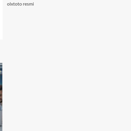
olxtoto resmi