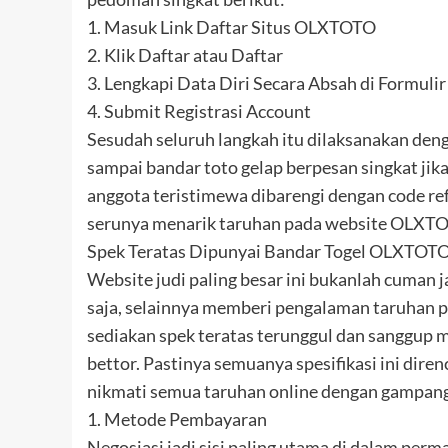
1. Masuk Link Daftar Situs OLXTOTO
2. Klik Daftar atau Daftar
3. Lengkapi Data Diri Secara Absah di Formulir
4. Submit Registrasi Account
Sesudah seluruh langkah itu dilaksanakan deng
sampai bandar toto gelap berpesan singkat jika 
anggota teristimewa dibarengi dengan code re
serunya menarik taruhan pada website OLXT
Spek Teratas Dipunyai Bandar Togel OLXTOT
Website judi paling besar ini bukanlah cuman j
saja, selainnya memberi pengalaman taruhan
sediakan spek teratas terunggul dan sanggup
bettor. Pastinya semuanya spesifikasi ini dir
nikmati semua taruhan online dengan gampang
1. Metode Pembayaran
Negosiasi jadi sisi paling utama di dalam perm