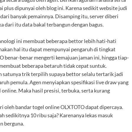
i plus dipunyai oleh blog ini. Karena sedikit website judi
dari banyak pemainnya. Disamping itu, server diberi
 dari itu data bakal terbangun dengan bagus.
nologi ini membuat beberapa bettor lebih hati-hati
akan hal itu dapat mempunyai pengaruh di tingkat
 benar-benar mengerti kemajuan jaman ini, hingga tiap-
 membuat beberapa betaruh tidak cepat suntuk.
satunya trik terpilih supaya bettor selalu tertarik jadi
aruh pemula. Agen menyiapkan spesifikasi live draw yang
online. Maka hasil presisi, terbuka, serta kurang
wari oleh bandar togel online OLXTOTO dapat dipercaya.
 sedikitnya 10 ribu saja? Karenanya lekas masuk
n berguna.