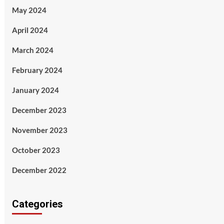
May 2024
April 2024
March 2024
February 2024
January 2024
December 2023
November 2023
October 2023
December 2022
Categories