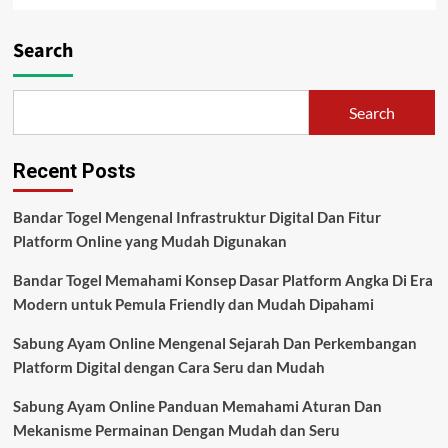
Search
Search
Recent Posts
Bandar Togel Mengenal Infrastruktur Digital Dan Fitur
Platform Online yang Mudah Digunakan
Bandar Togel Memahami Konsep Dasar Platform Angka Di Era
Modern untuk Pemula Friendly dan Mudah Dipahami
Sabung Ayam Online Mengenal Sejarah Dan Perkembangan
Platform Digital dengan Cara Seru dan Mudah
Sabung Ayam Online Panduan Memahami Aturan Dan
Mekanisme Permainan Dengan Mudah dan Seru