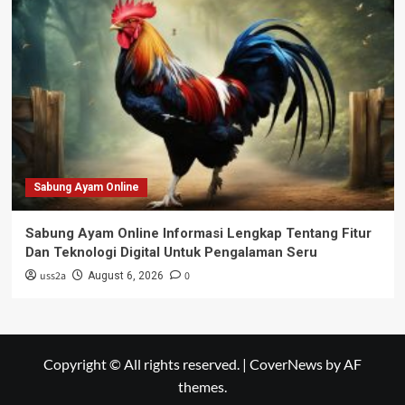
Sabung Ayam Online
Sabung Ayam Online Informasi Lengkap Tentang Fitur
Dan Teknologi Digital Untuk Pengalaman Seru
uss2a
0
August 6, 2026
Copyright © All rights reserved.
|
CoverNews
by AF
themes.