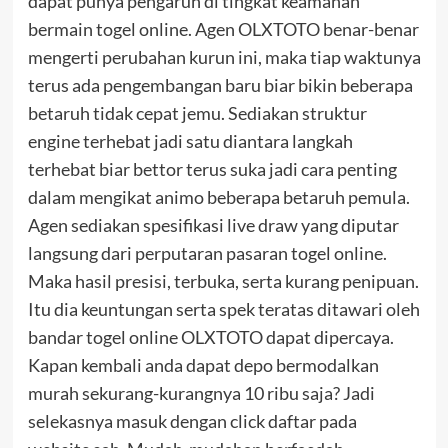
dapat punya pengaruh di tingkat keamanan
bermain togel online. Agen OLXTOTO benar-benar
mengerti perubahan kurun ini, maka tiap waktunya
terus ada pengembangan baru biar bikin beberapa
betaruh tidak cepat jemu. Sediakan struktur
engine terhebat jadi satu diantara langkah
terhebat biar bettor terus suka jadi cara penting
dalam mengikat animo beberapa betaruh pemula.
Agen sediakan spesifikasi live draw yang diputar
langsung dari perputaran pasaran togel online.
Maka hasil presisi, terbuka, serta kurang penipuan.
Itu dia keuntungan serta spek teratas ditawari oleh
bandar togel online OLXTOTO dapat dipercaya.
Kapan kembali anda dapat depo bermodalkan
murah sekurang-kurangnya 10 ribu saja? Jadi
selekasnya masuk dengan click daftar pada