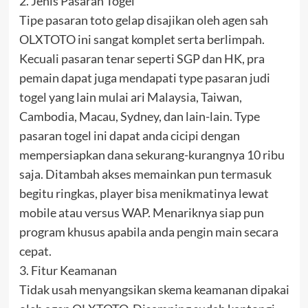
2. Jenis Pasaran Togel
Tipe pasaran toto gelap disajikan oleh agen sah
OLXTOTO ini sangat komplet serta berlimpah.
Kecuali pasaran tenar seperti SGP dan HK, pra
pemain dapat juga mendapati type pasaran judi
togel yang lain mulai ari Malaysia, Taiwan,
Cambodia, Macau, Sydney, dan lain-lain. Type
pasaran togel ini dapat anda cicipi dengan
mempersiapkan dana sekurang-kurangnya 10 ribu
saja. Ditambah akses memainkan pun termasuk
begitu ringkas, player bisa menikmatinya lewat
mobile atau versus WAP. Menariknya siap pun
program khusus apabila anda pengin main secara
cepat.
3. Fitur Keamanan
Tidak usah menyangsikan skema keamanan dipakai