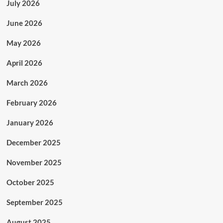
July 2026
June 2026
May 2026
April 2026
March 2026
February 2026
January 2026
December 2025
November 2025
October 2025
September 2025
August 2025