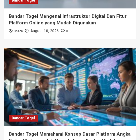
Bandar Togel
Bandar Togel Mengenal Infrastruktur Digital Dan Fitur
Platform Online yang Mudah Digunakan
uss2a
0
August 10, 2026
Bandar Togel
Bandar Togel Memahami Konsep Dasar Platform Angka