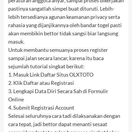
peraturan anggota anyar, sampai proses dikerjakan
pastinya sangatlah simpel buat dituruti. Lebih-
lebih tersedianya agunan keamanan privacy serta
rahasia yang dijanjikannya oleh bandar togel pasti
akan membikin bettor tidak sangsi biar langsung
masuk.
Untuk membantu semuanya proses register
sampai jalan secara lancar, karena itu baca
sejumlah tutorial singkat berikut:
1. Masuk Link Daftar Situs OLXTOTO
2. Klik Daftar atau Registrasi
3. Lengkapi Data Diri Secara Sah di Formulir
Online
4. Submit Registrasi Account
Selesai seluruhnya cara tadi dilaksanakan dengan
cara tepat, jadi bettor dapat menanti sesaat