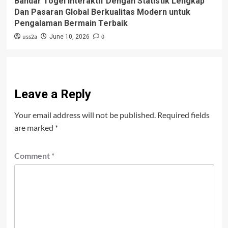
Bandar Togel Interaktif Dengan Statistik Lengkap
Dan Pasaran Global Berkualitas Modern untuk
Pengalaman Bermain Terbaik
uss2a
0
June 10, 2026
Leave a Reply
Your email address will not be published.
Required fields
are marked
*
Comment
*