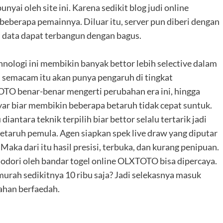
unyai oleh site ini. Karena sedikit blog judi online
eberapa pemainnya. Diluar itu, server pun diberi dengan
u data dapat terbangun dengan bagus.
nologi ini membikin banyak bettor lebih selective dalam
 semacam itu akan punya pengaruh di tingkat
TO benar-benar mengerti perubahan era ini, hingga
ar biar membikin beberapa betaruh tidak cepat suntuk.
antara teknik terpilih biar bettor selalu tertarik jadi
etaruh pemula. Agen siapkan spek live draw yang diputar
Maka dari itu hasil presisi, terbuka, dan kurang penipuan.
isodori oleh bandar togel online OLXTOTO bisa dipercaya.
rah sedikitnya 10 ribu saja? Jadi selekasnya masuk
ahan berfaedah.