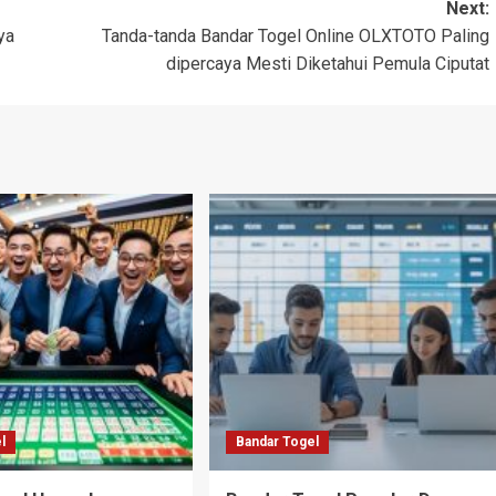
Next:
ya
Tanda-tanda Bandar Togel Online OLXTOTO Paling
dipercaya Mesti Diketahui Pemula Ciputat
l
Bandar Togel