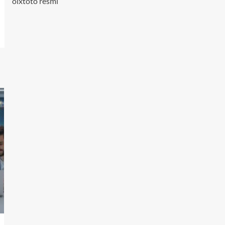
olxtoto resmi