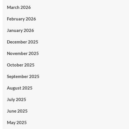
March 2026
February 2026
January 2026
December 2025
November 2025
October 2025
September 2025
August 2025
July 2025
June 2025
May 2025