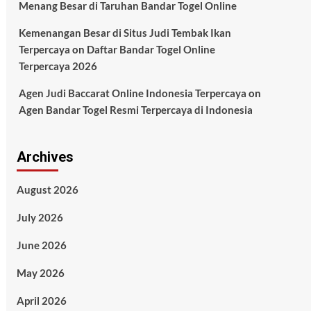
Menang Besar di Taruhan Bandar Togel Online
Kemenangan Besar di Situs Judi Tembak Ikan
Terpercaya
on
Daftar Bandar Togel Online
Terpercaya 2026
Agen Judi Baccarat Online Indonesia Terpercaya
on
Agen Bandar Togel Resmi Terpercaya di Indonesia
Archives
August 2026
July 2026
June 2026
May 2026
April 2026