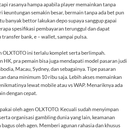
 tetapi rasanya hampa apabila player memainkan tanpa
i keuntungan semakin besar, bermain tanpa ada bet pun
tu banyak bettor lakukan depo supaya sanggup gapai
rapa spesifikasi pembayaran terunggul dan dapat
ransfer bank, e – wallet, sampai pulsa.
ah OLXTOTO ini terlalu komplet serta berlimpah.
 HK, pra pemain bisa juga mendapati model pasaran judi
ambodia, Macau, Sydney, dan sebagainya. Tipe pasaran
kan dana minimum 10 ribu saja. Lebih akses memainkan
menikmatinya lewat mobile atau vs WAP. Menariknya ada
ain dengan cepat.
ipakai oleh agen OLXTOTO. Kecuali sudah menyimpan
serta organisasi gambling dunia yang lain, keamanan
an bagus oleh agen. Memberi agunan rahasia dan khusus