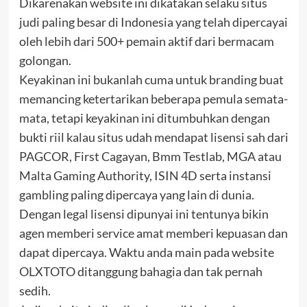
Dikarenakan website ini dikatakan selaku situs
judi paling besar di Indonesia yang telah dipercayai
oleh lebih dari 500+ pemain aktif dari bermacam
golongan.
Keyakinan ini bukanlah cuma untuk branding buat
memancing ketertarikan beberapa pemula semata-
mata, tetapi keyakinan ini ditumbuhkan dengan
bukti riil kalau situs udah mendapat lisensi sah dari
PAGCOR, First Cagayan, Bmm Testlab, MGA atau
Malta Gaming Authority, ISIN 4D serta instansi
gambling paling dipercaya yang lain di dunia.
Dengan legal lisensi dipunyai ini tentunya bikin
agen memberi service amat memberi kepuasan dan
dapat dipercaya. Waktu anda main pada website
OLXTOTO ditanggung bahagia dan tak pernah
sedih.