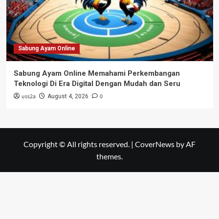
Sabung Ayam Online
Sabung Ayam Online Memahami Perkembangan
Teknologi Di Era Digital Dengan Mudah dan Seru
uss2a
0
August 4, 2026
Copyright © All rights reserved.
|
CoverNews
by AF
themes.