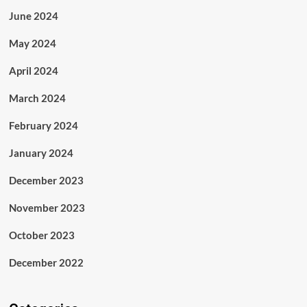
June 2024
May 2024
April 2024
March 2024
February 2024
January 2024
December 2023
November 2023
October 2023
December 2022