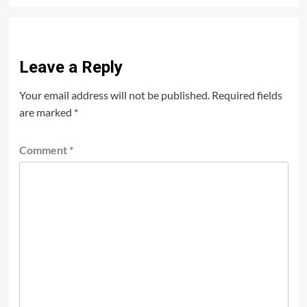
Leave a Reply
Your email address will not be published.
Required fields
are marked
*
Comment
*