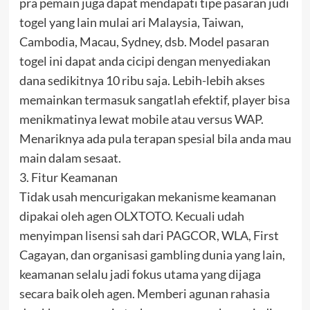
pra pemain juga dapat mendapati tipe pasaran judi
togel yang lain mulai ari Malaysia, Taiwan,
Cambodia, Macau, Sydney, dsb. Model pasaran
togel ini dapat anda cicipi dengan menyediakan
dana sedikitnya 10 ribu saja. Lebih-lebih akses
memainkan termasuk sangatlah efektif, player bisa
menikmatinya lewat mobile atau versus WAP.
Menariknya ada pula terapan spesial bila anda mau
main dalam sesaat.
3. Fitur Keamanan
Tidak usah mencurigakan mekanisme keamanan
dipakai oleh agen OLXTOTO. Kecuali udah
menyimpan lisensi sah dari PAGCOR, WLA, First
Cagayan, dan organisasi gambling dunia yang lain,
keamanan selalu jadi fokus utama yang dijaga
secara baik oleh agen. Memberi agunan rahasia