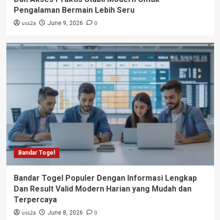
Pengalaman Bermain Lebih Seru
uss2a
0
June 9, 2026
Bandar Togel
Bandar Togel Populer Dengan Informasi Lengkap
Dan Result Valid Modern Harian yang Mudah dan
Terpercaya
uss2a
0
June 8, 2026