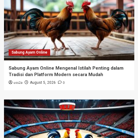
Sabung Ayam Online
Sabung Ayam Online Mengenal Istilah Penting dalam
Tradisi dan Platform Modern secara Mudah
uss2a
0
August 5, 2026