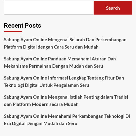
Search
Recent Posts
Sabung Ayam Online Mengenal Sejarah Dan Perkembangan
Platform Digital dengan Cara Seru dan Mudah
Sabung Ayam Online Panduan Memahami Aturan Dan
Mekanisme Permainan Dengan Mudah dan Seru
Sabung Ayam Online Informasi Lengkap Tentang Fitur Dan
Teknologi Digital Untuk Pengalaman Seru
Sabung Ayam Online Mengenal Istilah Penting dalam Tradisi
dan Platform Modern secara Mudah
Sabung Ayam Online Memahami Perkembangan Teknologi Di
Era Digital Dengan Mudah dan Seru