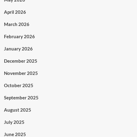
April 2026
March 2026
February 2026
January 2026
December 2025
November 2025
October 2025
September 2025
August 2025
July 2025
June 2025