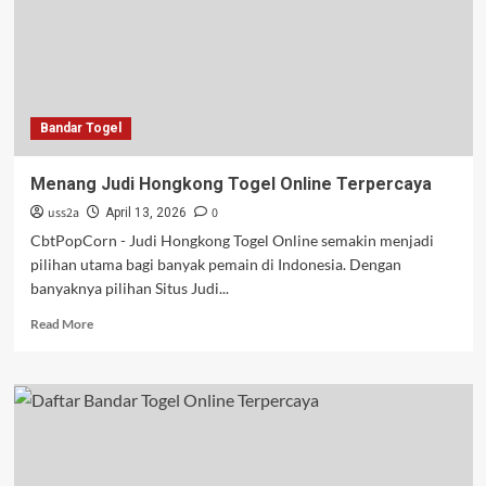
Bandar Togel
Menang Judi Hongkong Togel Online Terpercaya
uss2a
0
April 13, 2026
CbtPopCorn - Judi Hongkong Togel Online semakin menjadi
pilihan utama bagi banyak pemain di Indonesia. Dengan
banyaknya pilihan Situs Judi...
Read
Read More
more
about
Menang
Judi
Hongkong
Togel
Online
Terpercaya