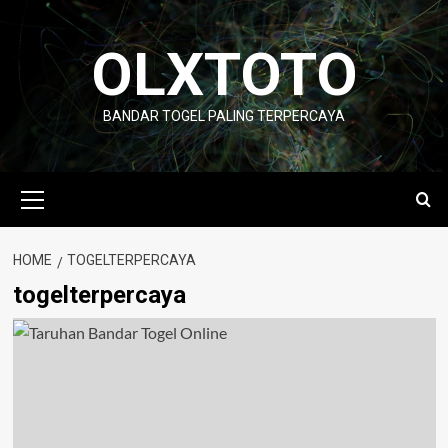
Skip
to
OLXTOTO
content
BANDAR TOGEL PALING TERPERCAYA
Primary
Menu
HOME
TOGELTERPERCAYA
togelterpercaya