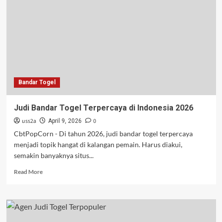
Terbaik
di
Indonesia
Bandar Togel
Judi Bandar Togel Terpercaya di Indonesia 2026
uss2a
0
April 9, 2026
CbtPopCorn - Di tahun 2026, judi bandar togel terpercaya
menjadi topik hangat di kalangan pemain. Harus diakui,
semakin banyaknya situs...
Read
Read More
more
about
Judi
Bandar
Togel