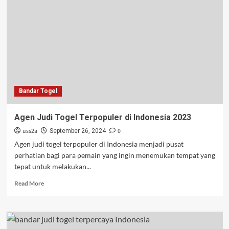
Terpercaya
di
Indonesia
2026
Bandar Togel
Agen Judi Togel Terpopuler di Indonesia 2023
uss2a
0
September 26, 2024
Agen judi togel terpopuler di Indonesia menjadi pusat
perhatian bagi para pemain yang ingin menemukan tempat yang
tepat untuk melakukan...
Read
Read More
more
about
Agen
Judi