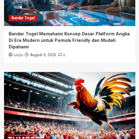
Bandar Togel
Bandar Togel Memahami Konsep Dasar Platform Angka
Di Era Modern untuk Pemula Friendly dan Mudah
Dipahami
uss2a
0
August 9, 2026