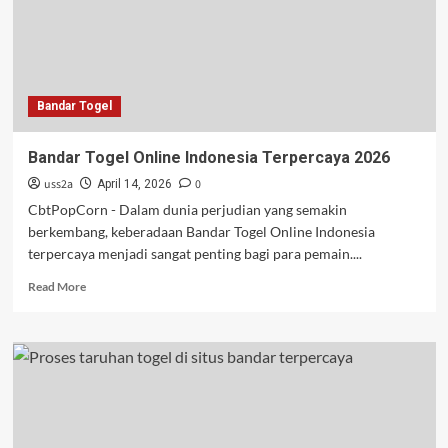
Bandar Togel
Bandar Togel Online Indonesia Terpercaya 2026
uss2a
0
April 14, 2026
CbtPopCorn - Dalam dunia perjudian yang semakin
berkembang, keberadaan Bandar Togel Online Indonesia
terpercaya menjadi sangat penting bagi para pemain....
Read
Read More
more
about
Bandar
Togel
Online
Indonesia
Terpercaya
2026