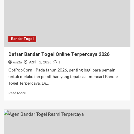
Bandar Togel
Daftar Bandar Togel Online Terpercaya 2026
uss2a
1
April 12, 2026
CbtPopCorn - Pada tahun 2026, penting bagi para pemain
untuk melakukan pemilihan yang tepat saat mencari Bandar
Togel Terpercaya. Di...
Read
Read More
more
about
Daftar
Bandar
Togel
Online
Terpercaya