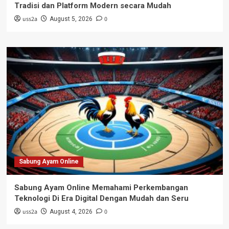
Tradisi dan Platform Modern secara Mudah
uss2a
0
August 5, 2026
Sabung Ayam Online
Sabung Ayam Online Memahami Perkembangan
Teknologi Di Era Digital Dengan Mudah dan Seru
uss2a
0
August 4, 2026