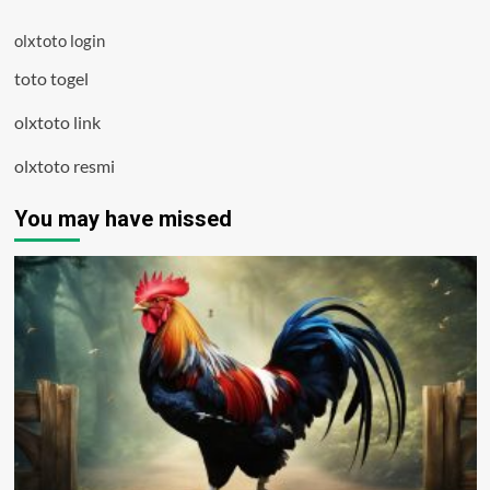
olxtoto login
toto togel
olxtoto link
olxtoto resmi
You may have missed