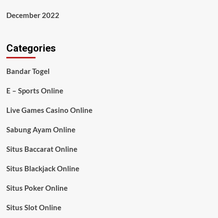
December 2022
Categories
Bandar Togel
E – Sports Online
Live Games Casino Online
Sabung Ayam Online
Situs Baccarat Online
Situs Blackjack Online
Situs Poker Online
Situs Slot Online