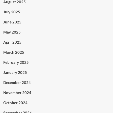
August 2025
July 2025
June 2025
May 2025
April 2025
March 2025
February 2025
January 2025
December 2024
November 2024
October 2024
September 2024