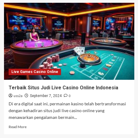
Judi
Live
Games
Casino
Terpercaya
di
Indonesia
Live Games Casino Online
Terbaik Situs Judi Live Casino Online Indonesia
uss2a
0
September 7, 2024
Di era digital saat ini, permainan kasino telah bertransformasi
dengan kehadiran situs judi live casino online yang
menawarkan pengalaman bermain...
Read
Read More
more