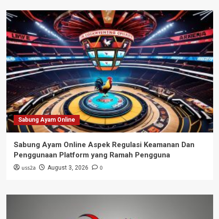
Sabung Ayam Online
Sabung Ayam Online Aspek Regulasi Keamanan Dan
Penggunaan Platform yang Ramah Pengguna
uss2a
0
August 3, 2026