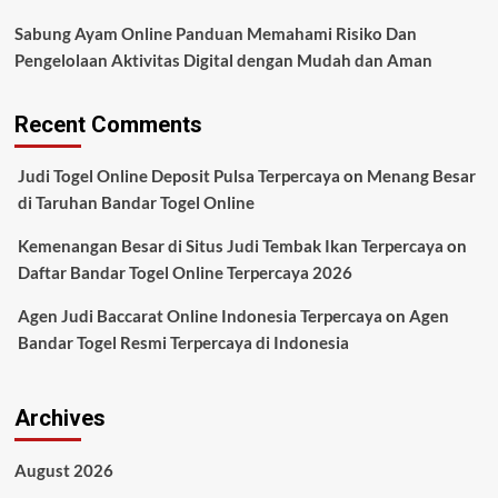
Sabung Ayam Online Panduan Memahami Risiko Dan
Pengelolaan Aktivitas Digital dengan Mudah dan Aman
Recent Comments
Judi Togel Online Deposit Pulsa Terpercaya
on
Menang Besar
di Taruhan Bandar Togel Online
Kemenangan Besar di Situs Judi Tembak Ikan Terpercaya
on
Daftar Bandar Togel Online Terpercaya 2026
Agen Judi Baccarat Online Indonesia Terpercaya
on
Agen
Bandar Togel Resmi Terpercaya di Indonesia
Archives
August 2026