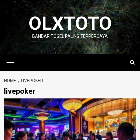
Skip
to
OLXTOTO
content
BANDAR TOGEL PALING TERPERCAYA
Primary
Menu
HOME
LIVEPOKER
livepoker