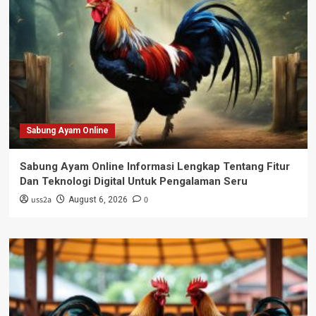
Sabung Ayam Online
Sabung Ayam Online Informasi Lengkap Tentang Fitur
Dan Teknologi Digital Untuk Pengalaman Seru
uss2a
0
August 6, 2026