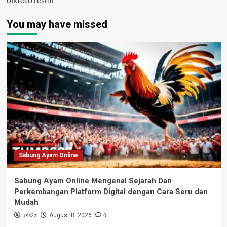
You may have missed
Sabung Ayam Online
Sabung Ayam Online Mengenal Sejarah Dan
Perkembangan Platform Digital dengan Cara Seru dan
Mudah
uss2a
0
August 8, 2026