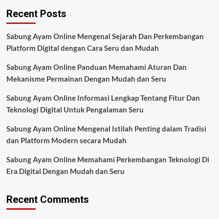
Recent Posts
Sabung Ayam Online Mengenal Sejarah Dan Perkembangan
Platform Digital dengan Cara Seru dan Mudah
Sabung Ayam Online Panduan Memahami Aturan Dan
Mekanisme Permainan Dengan Mudah dan Seru
Sabung Ayam Online Informasi Lengkap Tentang Fitur Dan
Teknologi Digital Untuk Pengalaman Seru
Sabung Ayam Online Mengenal Istilah Penting dalam Tradisi
dan Platform Modern secara Mudah
Sabung Ayam Online Memahami Perkembangan Teknologi Di
Era Digital Dengan Mudah dan Seru
Recent Comments