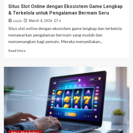
Anda
Situs Slot Online dengan Ekosistem Game Lengkap
Hari
& Terkelola untuk Pengalaman Bermain Seru
Ini!
uss2a
0
March 4, 2026
Situs slot online dengan ekosistem game lengkap dan terkelola
menawarkan pengalaman bermain yang mudah dan
menyenangkan bagi pemain. Mereka menyediakan...
Read
Read More
more
about
Situs
Slot
Online
dengan
Ekosistem
Game
Lengkap
&
Terkelola
untuk
Pengalaman
Bermain