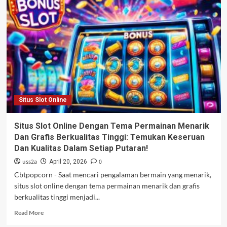
Slot
Online
Dengan
Transaksi
Cepat
Dan
Metode
Pembayaran
Aman:
Pilihan
Situs Slot Online
Terbaik
Untuk
Pengalaman
Situs Slot Online Dengan Tema Permainan Menarik
Bermain
Dan Grafis Berkualitas Tinggi: Temukan Keseruan
Anda
Dan Kualitas Dalam Setiap Putaran!
uss2a
0
April 20, 2026
Cbtpopcorn - Saat mencari pengalaman bermain yang menarik,
situs slot online dengan tema permainan menarik dan grafis
berkualitas tinggi menjadi...
Read
Read More
more