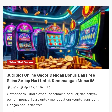
about
Situs
Slot
Online
Dengan
Tema
Permainan
Menarik
Dan
Grafis
Berkualitas
Tinggi:
Temukan
Situs Slot Online
Keseruan
Dan
Kualitas
Judi Slot Online Gacor Dengan Bonus Dan Free
Dalam
Spins Setiap Hari Untuk Kemenangan Menarik!
Setiap
uss2a
0
Putaran!
April 19, 2026
Cbtpopcorn - Judi slot online semakin populer, dan banyak
pemain mencari cara untuk mendapatkan keuntungan lebih.
Dengan bonus dan free...