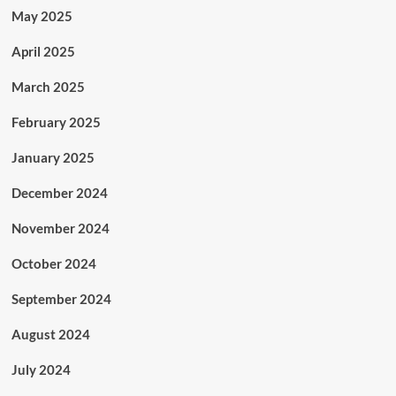
May 2025
April 2025
March 2025
February 2025
January 2025
December 2024
November 2024
October 2024
September 2024
August 2024
July 2024