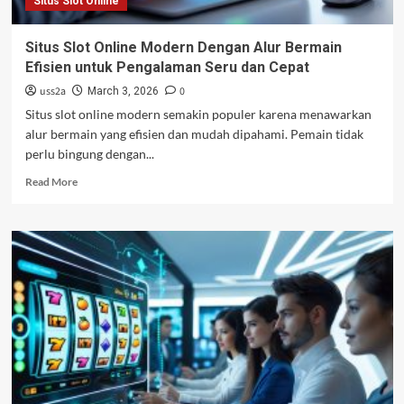
Situs Slot Online
Seru
Situs Slot Online Modern Dengan Alur Bermain
Efisien untuk Pengalaman Seru dan Cepat
uss2a
0
March 3, 2026
Situs slot online modern semakin populer karena menawarkan
alur bermain yang efisien dan mudah dipahami. Pemain tidak
perlu bingung dengan...
Read
Read More
more
about
Situs
Slot
Online
Modern
Dengan
Alur
Bermain
Efisien
untuk
Pengalaman
Seru