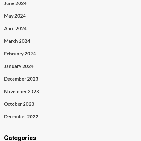
June 2024
May 2024
April 2024
March 2024
February 2024
January 2024
December 2023
November 2023
October 2023
December 2022
Categories