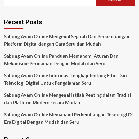
Lengkap
untuk
Pemain
Recent Posts
Judi
Online
Sabung Ayam Online Mengenal Sejarah Dan Perkembangan
Platform Digital dengan Cara Seru dan Mudah
Sabung Ayam Online Panduan Memahami Aturan Dan
Mekanisme Permainan Dengan Mudah dan Seru
Sabung Ayam Online Informasi Lengkap Tentang Fitur Dan
Teknologi Digital Untuk Pengalaman Seru
Sabung Ayam Online Mengenal Istilah Penting dalam Tradisi
dan Platform Modern secara Mudah
Sabung Ayam Online Memahami Perkembangan Teknologi Di
Era Digital Dengan Mudah dan Seru