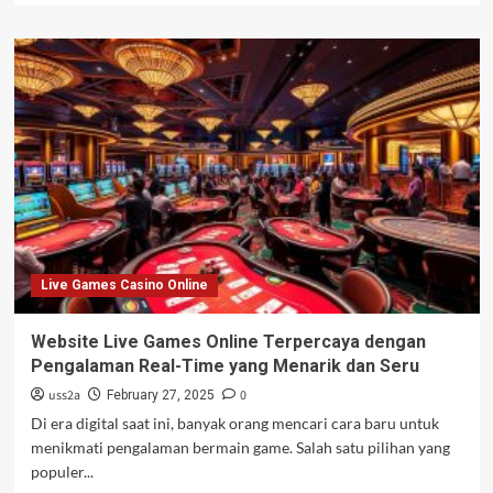
about
Portal
Judi
Live
Games
Online
dengan
Taruhan
Langsung
dan
Cepat:
Nikmati
Keseruan
Live Games Casino Online
Permainan
Sekarang!
Website Live Games Online Terpercaya dengan
Pengalaman Real-Time yang Menarik dan Seru
uss2a
0
February 27, 2025
Di era digital saat ini, banyak orang mencari cara baru untuk
menikmati pengalaman bermain game. Salah satu pilihan yang
populer...