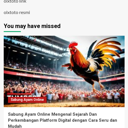
olxtoto link
olxtoto resmi
You may have missed
Sabung Ayam Online
Sabung Ayam Online Mengenal Sejarah Dan
Perkembangan Platform Digital dengan Cara Seru dan
Mudah