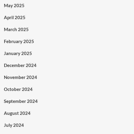
May 2025
April 2025
March 2025
February 2025
January 2025
December 2024
November 2024
October 2024
September 2024
August 2024
July 2024