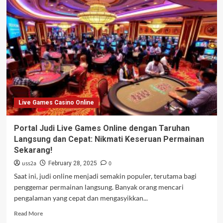
Live
Games
Online
dengan
Sistem
Permainan
Adil:
Nikmati
Permainan
yang
Fair
Live Games Casino Online
dan
Mengasyikkan!
Portal Judi Live Games Online dengan Taruhan
Langsung dan Cepat: Nikmati Keseruan Permainan
Sekarang!
uss2a
0
February 28, 2025
Saat ini, judi online menjadi semakin populer, terutama bagi
penggemar permainan langsung. Banyak orang mencari
pengalaman yang cepat dan mengasyikkan...
Read
Read More
more