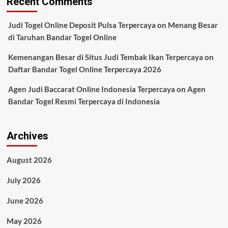
Recent Comments
Judi Togel Online Deposit Pulsa Terpercaya
on
Menang Besar
di Taruhan Bandar Togel Online
Kemenangan Besar di Situs Judi Tembak Ikan Terpercaya
on
Daftar Bandar Togel Online Terpercaya 2026
Agen Judi Baccarat Online Indonesia Terpercaya
on
Agen
Bandar Togel Resmi Terpercaya di Indonesia
Archives
August 2026
July 2026
June 2026
May 2026