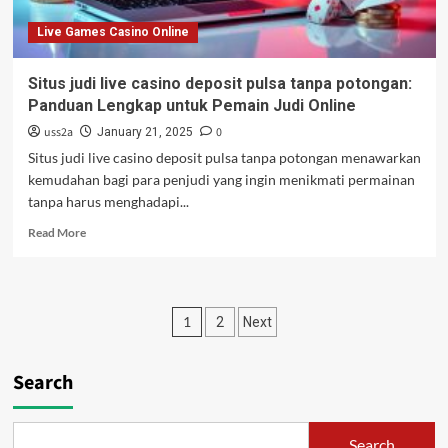
Live Games Casino Online
Situs judi live casino deposit pulsa tanpa potongan:
Panduan Lengkap untuk Pemain Judi Online
uss2a
0
January 21, 2025
Situs judi live casino deposit pulsa tanpa potongan menawarkan
kemudahan bagi para penjudi yang ingin menikmati permainan
tanpa harus menghadapi...
Read
Read More
more
about
Situs
judi
Posts
1
2
Next
live
casino
pagination
deposit
Search
pulsa
tanpa
potongan:
Panduan
Search