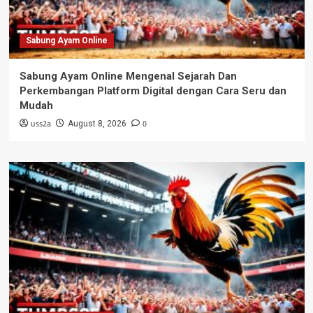
Sabung Ayam Online
Sabung Ayam Online Mengenal Sejarah Dan
Perkembangan Platform Digital dengan Cara Seru dan
Mudah
uss2a
0
August 8, 2026