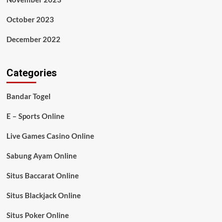
October 2023
December 2022
Categories
Bandar Togel
E – Sports Online
Live Games Casino Online
Sabung Ayam Online
Situs Baccarat Online
Situs Blackjack Online
Situs Poker Online