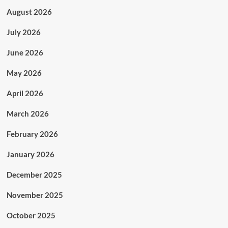
August 2026
July 2026
June 2026
May 2026
April 2026
March 2026
February 2026
January 2026
December 2025
November 2025
October 2025