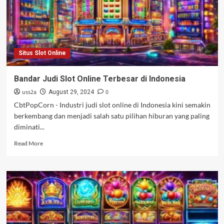
Situs Slot Online
Bandar Judi Slot Online Terbesar di Indonesia
uss2a
0
August 29, 2024
CbtPopCorn - Industri judi slot online di Indonesia kini semakin
berkembang dan menjadi salah satu pilihan hiburan yang paling
diminati...
Read
Read More
more
about
Bandar
Judi
Slot
Online
Terbesar
di