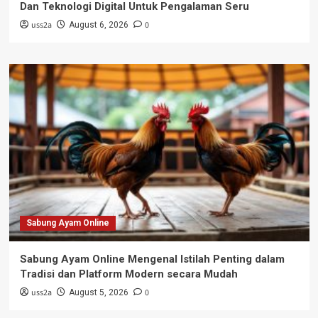
Dan Teknologi Digital Untuk Pengalaman Seru
uss2a
0
August 6, 2026
Sabung Ayam Online
Sabung Ayam Online Mengenal Istilah Penting dalam
Tradisi dan Platform Modern secara Mudah
uss2a
0
August 5, 2026