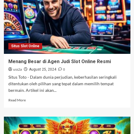
Slot
Online
Terbaik
Indonesia
Situs Slot Online
Menang Besar di Agen Judi Slot Online Resmi
uss2a
0
August 25, 2024
Situs Toto - Dalam dunia perjudian, keberhasilan seringkali
ditentukan oleh pilihan yang tepat dalam memilih tempat
bermain. Artikel ini akan...
Read
Read More
more
about
Menang
Besar
di
Agen