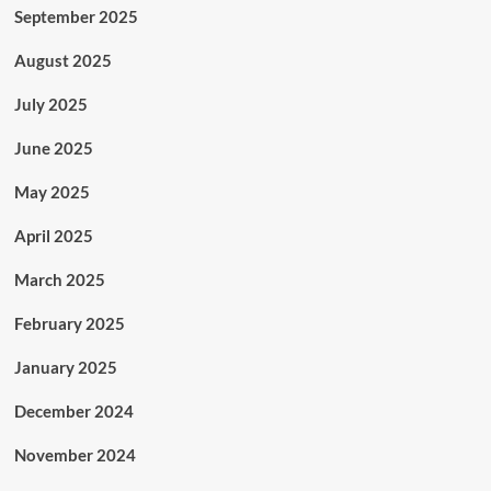
September 2025
August 2025
July 2025
June 2025
May 2025
April 2025
March 2025
February 2025
January 2025
December 2024
November 2024