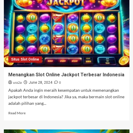
Judi
Slot
Online
Terpercaya
di
Indonesia
Situs Slot Online
Menangkan Slot Online Jackpot Terbesar Indonesia
uss2a
0
June 28, 2024
Apakah Anda ingin meraih kesempatan untuk memenangkan
jackpot terbesar di Indonesia? Jika ya, maka bermain slot online
adalah pilihan yang...
Read
Read More
more
about
Menangkan