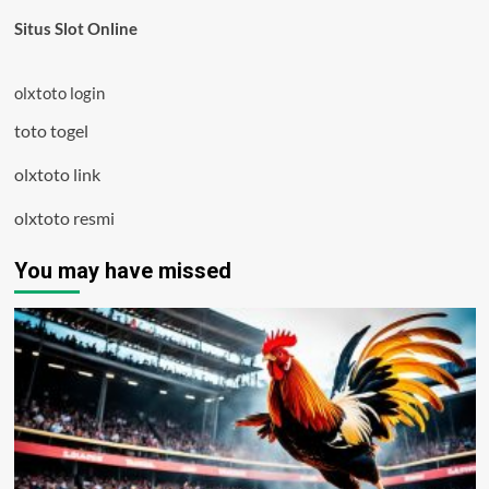
Situs Slot Online
olxtoto login
toto togel
olxtoto link
olxtoto resmi
You may have missed