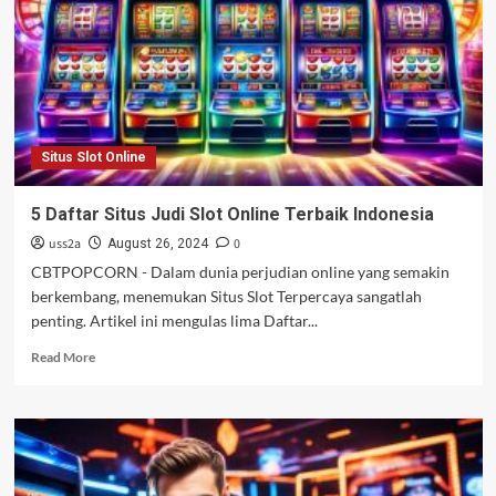
Indonesia
Situs Slot Online
5 Daftar Situs Judi Slot Online Terbaik Indonesia
uss2a
0
August 26, 2024
CBTPOPCORN - Dalam dunia perjudian online yang semakin
berkembang, menemukan Situs Slot Terpercaya sangatlah
penting. Artikel ini mengulas lima Daftar...
Read
Read More
more
about
5
Daftar
Situs
Judi