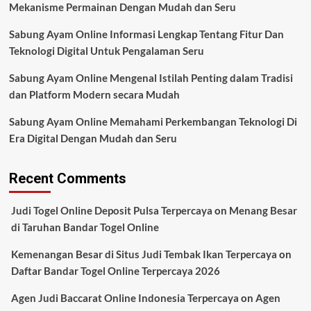
Mekanisme Permainan Dengan Mudah dan Seru
Sabung Ayam Online Informasi Lengkap Tentang Fitur Dan
Teknologi Digital Untuk Pengalaman Seru
Sabung Ayam Online Mengenal Istilah Penting dalam Tradisi
dan Platform Modern secara Mudah
Sabung Ayam Online Memahami Perkembangan Teknologi Di
Era Digital Dengan Mudah dan Seru
Recent Comments
Judi Togel Online Deposit Pulsa Terpercaya
on
Menang Besar
di Taruhan Bandar Togel Online
Kemenangan Besar di Situs Judi Tembak Ikan Terpercaya
on
Daftar Bandar Togel Online Terpercaya 2026
Agen Judi Baccarat Online Indonesia Terpercaya
on
Agen