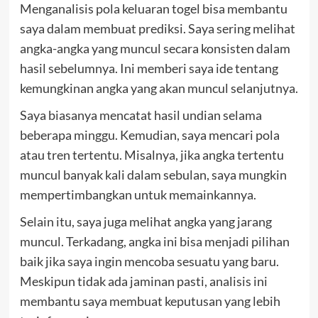
Menganalisis pola keluaran togel bisa membantu
saya dalam membuat prediksi. Saya sering melihat
angka-angka yang muncul secara konsisten dalam
hasil sebelumnya. Ini memberi saya ide tentang
kemungkinan angka yang akan muncul selanjutnya.
Saya biasanya mencatat hasil undian selama
beberapa minggu. Kemudian, saya mencari pola
atau tren tertentu. Misalnya, jika angka tertentu
muncul banyak kali dalam sebulan, saya mungkin
mempertimbangkan untuk memainkannya.
Selain itu, saya juga melihat angka yang jarang
muncul. Terkadang, angka ini bisa menjadi pilihan
baik jika saya ingin mencoba sesuatu yang baru.
Meskipun tidak ada jaminan pasti, analisis ini
membantu saya membuat keputusan yang lebih