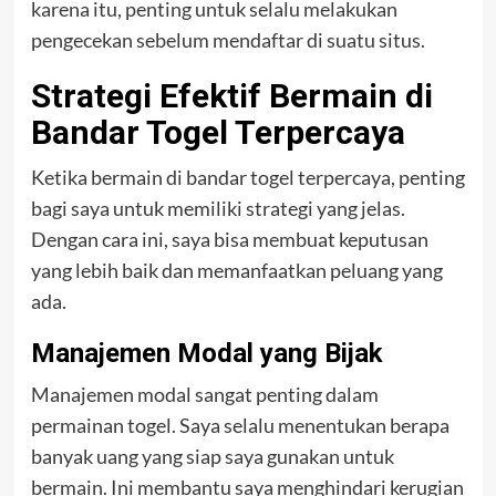
karena itu, penting untuk selalu melakukan
pengecekan sebelum mendaftar di suatu situs.
Strategi Efektif Bermain di
Bandar Togel Terpercaya
Ketika bermain di bandar togel terpercaya, penting
bagi saya untuk memiliki strategi yang jelas.
Dengan cara ini, saya bisa membuat keputusan
yang lebih baik dan memanfaatkan peluang yang
ada.
Manajemen Modal yang Bijak
Manajemen modal sangat penting dalam
permainan togel. Saya selalu menentukan berapa
banyak uang yang siap saya gunakan untuk
bermain. Ini membantu saya menghindari kerugian