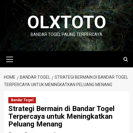
Skip
to
OLXTOTO
content
BANDAR TOGEL PALING TERPERCAYA
Primary
Menu
HOME
BANDAR TOGEL
STRATEGI BERMAIN DI BANDAR TOGEL
TERPERCAYA UNTUK MENINGKATKAN PELUANG MENANG
Bandar Togel
Strategi Bermain di Bandar Togel
Terpercaya untuk Meningkatkan
Peluang Menang