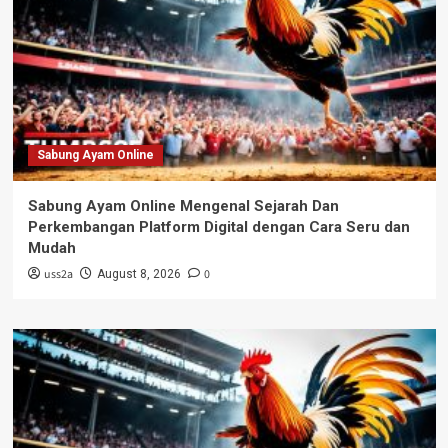
Sabung Ayam Online
Sabung Ayam Online Mengenal Sejarah Dan
Perkembangan Platform Digital dengan Cara Seru dan
Mudah
uss2a
0
August 8, 2026