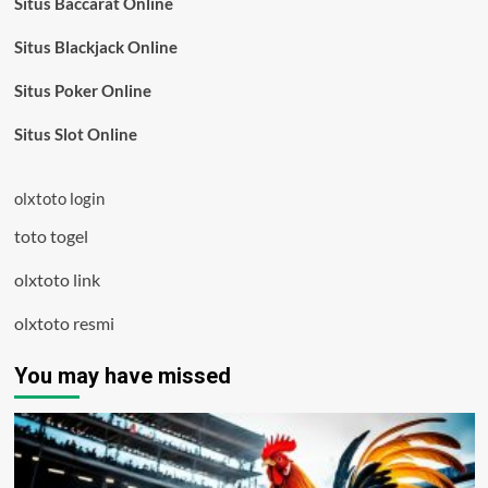
Situs Baccarat Online
Situs Blackjack Online
Situs Poker Online
Situs Slot Online
olxtoto login
toto togel
olxtoto link
olxtoto resmi
You may have missed