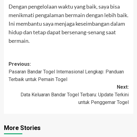
Dengan pengelolaan waktu yang baik, saya bisa
menikmati pengalaman bermain dengan lebih baik.
Ini membantu saya menjaga keseimbangan dalam
hidup dan tetap dapat bersenang-senang saat
bermain.
Post
Previous:
Pasaran Bandar Togel Internasional Lengkap: Panduan
navigation
Terbaik untuk Pemain Togel
Next:
Data Keluaran Bandar Togel Terbaru: Update Terkini
untuk Penggemar Togel
More Stories