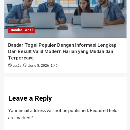
Bandar Togel
Bandar Togel Populer Dengan Informasi Lengkap
Dan Result Valid Modern Harian yang Mudah dan
Terpercaya
uss2a
0
June 8, 2026
Leave a Reply
Your email address will not be published.
Required fields
are marked
*