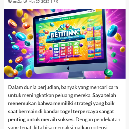
uss2a
May 25, 2025
0
Dalam dunia perjudian, banyak yang mencari cara
untuk meningkatkan peluang mereka.
Saya telah
menemukan bahwa memiliki strategi yang baik
saat bermain di bandar togel terpercaya sangat
penting untuk meraih sukses.
Dengan pendekatan
yang tepat, kita bisa memaksimalkan potensi