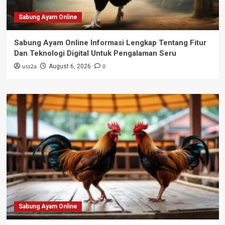
Sabung Ayam Online
Sabung Ayam Online Informasi Lengkap Tentang Fitur
Dan Teknologi Digital Untuk Pengalaman Seru
uss2a
0
August 6, 2026
Sabung Ayam Online