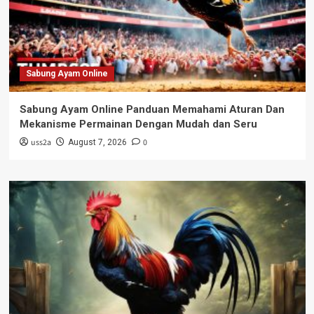
Sabung Ayam Online
Sabung Ayam Online Panduan Memahami Aturan Dan
Mekanisme Permainan Dengan Mudah dan Seru
uss2a
0
August 7, 2026