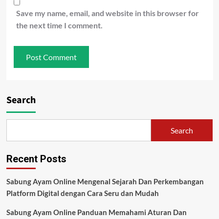
Save my name, email, and website in this browser for
the next time I comment.
Search
Search
Recent Posts
Sabung Ayam Online Mengenal Sejarah Dan Perkembangan
Platform Digital dengan Cara Seru dan Mudah
Sabung Ayam Online Panduan Memahami Aturan Dan