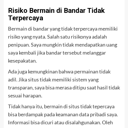
Risiko Bermain di Bandar Tidak
Terpercaya
Bermain di bandar yang tidak terpercaya memiliki
risiko yang nyata. Salah satu risikonya adalah
penipuan. Saya mungkin tidak mendapatkan uang
saya kembali jika bandar tersebut melanggar
kesepakatan.
Ada juga kemungkinan bahwa permainan tidak
adil. Jika situs tidak memiliki sistem yang
transparan, saya bisa merasa ditipu saat hasil tidak
sesuai harapan.
Tidak hanya itu, bermain di situs tidak tepercaya
bisa berdampak pada keamanan data pribadi saya.
Informasi bisa dicuri atau disalahgunakan. Oleh