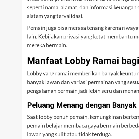
seperti nama, alamat, dan informasi keuangan 
sistem yang tervalidasi.
Pemain juga bisa merasa tenang karena riwayat
lain. Kebijakan privasi yang ketat membantu 
mereka bermain.
Manfaat Lobby Ramai bag
Lobby yang ramai memberikan banyak keuntun
banyak lawan dan variasi permainan yang ses
pengalaman bermain jadi lebih seru dan menan
Peluang Menang dengan Banyak
Saat lobby penuh pemain, kemungkinan berte
pemain belajar membaca gaya bermain berbeda
lawan yang sulit atau tidak terduga.