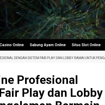
Casino Online
Sabung Ayam Online
Situs Slot Online
FESIONAL DENGAN SISTEM FAIR PLAY DAN LOBBY RAMAI UNTUK PEN
ine Profesional
Fair Play dan Lobby