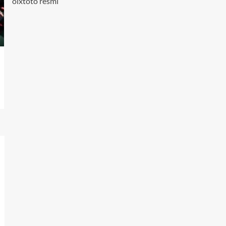
olxtoto resmi