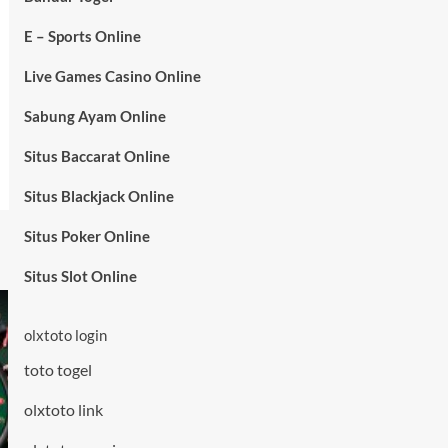
E – Sports Online
Live Games Casino Online
Sabung Ayam Online
Situs Baccarat Online
Situs Blackjack Online
Situs Poker Online
Situs Slot Online
olxtoto login
toto togel
olxtoto link