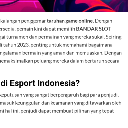
i kalangan penggemar
taruhan game online
. Dengan
ersedia, pemain kini dapat memilih
BANDAR SLOT
i turnamen dan permainan yang mereka sukai. Seiring
di tahun 2023, penting untuk memahami bagaimana
pengalaman bermain yang aman dan memuaskan. Dengan
 memaksimalkan peluang mereka dalam bertaruh secara
di Esport Indonesia?
keputusan yang sangat berpengaruh bagi para penjudi.
ermasuk keunggulan dan keamanan yang ditawarkan oleh
 hal ini, penjudi dapat membuat pilihan yang tepat