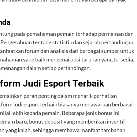
Anda
rgantung pada pemahaman pemain terhadap permainan dan
 Pengetahuan tentang statistik dan sejarah pertandingan
nfaatkan forum dan analisis dari berbagai sumber untuk
ahaman yang baik mengenai opsi taruhan yang tersedia,
emenangan dalam setiap pertandingan.
form Judi Esport Terbaik
memainkan peran penting dalam menarik perhatian
tform judi esport terbaik biasanya menawarkan berbagai
ilai lebih kepada pemain. Beberapa jenis bonus ini
emain baru, bonus deposit yang memberikan insentif
uhan yang kalah, sehingga membawa manfaat tambahan