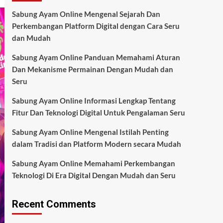
Sabung Ayam Online Mengenal Sejarah Dan
Perkembangan Platform Digital dengan Cara Seru
dan Mudah
Sabung Ayam Online Panduan Memahami Aturan
Dan Mekanisme Permainan Dengan Mudah dan
Seru
Sabung Ayam Online Informasi Lengkap Tentang
Fitur Dan Teknologi Digital Untuk Pengalaman Seru
Sabung Ayam Online Mengenal Istilah Penting
dalam Tradisi dan Platform Modern secara Mudah
Sabung Ayam Online Memahami Perkembangan
Teknologi Di Era Digital Dengan Mudah dan Seru
Recent Comments