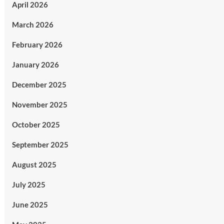
April 2026
March 2026
February 2026
January 2026
December 2025
November 2025
October 2025
September 2025
August 2025
July 2025
June 2025