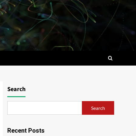
Search
Search
Recent Posts