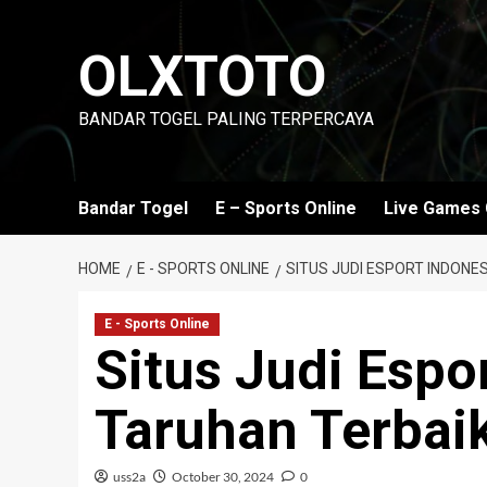
Skip
to
OLXTOTO
content
BANDAR TOGEL PALING TERPERCAYA
Bandar Togel
E – Sports Online
Live Games 
HOME
E - SPORTS ONLINE
SITUS JUDI ESPORT INDONE
E - Sports Online
Situs Judi Espo
Taruhan Terbai
uss2a
October 30, 2024
0