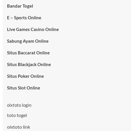
Bandar Togel
E – Sports Online
Live Games Casino Online
Sabung Ayam Online
Situs Baccarat Online
Situs Blackjack Online
Situs Poker Online
Situs Slot Online
olxtoto login
toto togel
olxtoto link