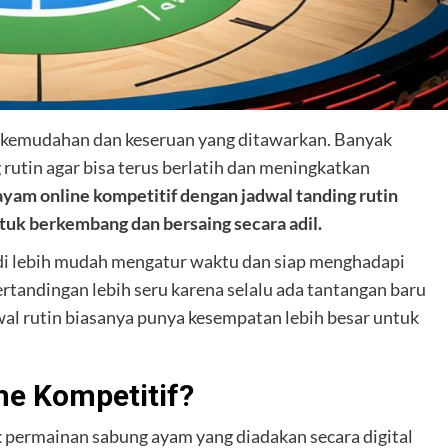
a kemudahan dan keseruan yang ditawarkan. Banyak
rutin agar bisa terus berlatih dan meningkatkan
yam online kompetitif dengan jadwal tanding rutin
uk berkembang dan bersaing secara adil.
adi lebih mudah mengatur waktu dan siap menghadapi
ertandingan lebih seru karena selalu ada tantangan baru
al rutin biasanya punya kesempatan lebih besar untuk
ne Kompetitif?
 permainan sabung ayam yang diadakan secara digital