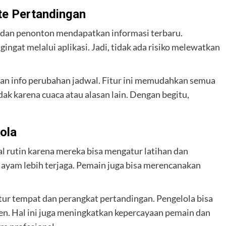
ate Pertandingan
n dan penonton mendapatkan informasi terbaru.
ingat melalui aplikasi. Jadi, tidak ada risiko melewatkan
dan info perubahan jadwal. Fitur ini memudahkan semua
ak karena cuaca atau alasan lain. Dengan begitu,
ola
 rutin karena mereka bisa mengatur latihan dan
a ayam lebih terjaga. Pemain juga bisa merencanakan
ur tempat dan perangkat pertandingan. Pengelola bisa
en. Hal ini juga meningkatkan kepercayaan pemain dan