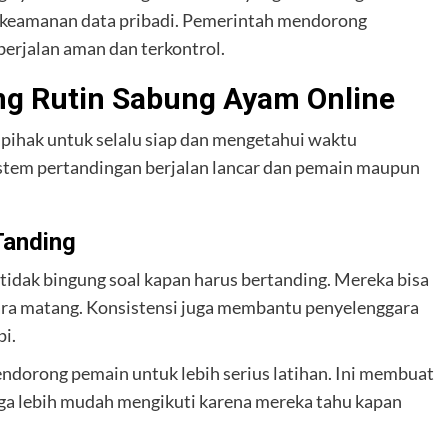
 keamanan data pribadi. Pemerintah mendorong
 berjalan aman dan terkontrol.
ng Rutin Sabung Ayam Online
pihak untuk selalu siap dan mengetahui waktu
istem pertandingan berjalan lancar dan pemain maupun
Tanding
idak bingung soal kapan harus bertanding. Mereka bisa
ara matang. Konsistensi juga membantu penyelenggara
i.
ndorong pemain untuk lebih serius latihan. Ini membuat
ga lebih mudah mengikuti karena mereka tahu kapan