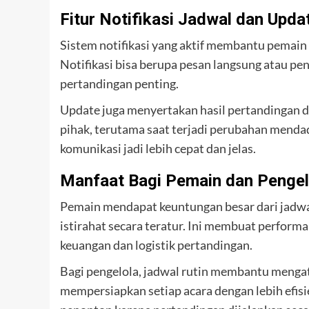
Fitur Notifikasi Jadwal dan Upd
Sistem notifikasi yang aktif membantu pemai
Notifikasi bisa berupa pesan langsung atau peng
pertandingan penting.
Update juga menyertakan hasil pertandingan 
pihak, terutama saat terjadi perubahan mendad
komunikasi jadi lebih cepat dan jelas.
Manfaat Bagi Pemain dan Pengel
Pemain mendapat keuntungan besar dari jadwal
istirahat secara teratur. Ini membuat perform
keuangan dan logistik pertandingan.
Bagi pengelola, jadwal rutin membantu mengat
mempersiapkan setiap acara dengan lebih efisi