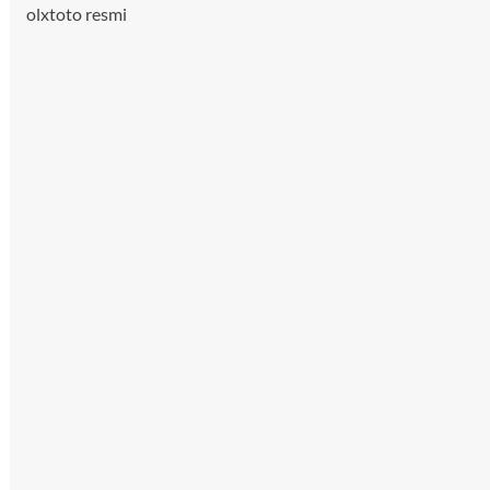
olxtoto resmi