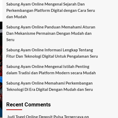
Sabung Ayam Online Mengenal Sejarah Dan
Perkembangan Platform Digital dengan Cara Seru
dan Mudah
Sabung Ayam Online Panduan Memahami Aturan
Dan Mekanisme Permainan Dengan Mudah dan
Seru
Sabung Ayam Online Informasi Lengkap Tentang
Fitur Dan Teknologi Digital Untuk Pengalaman Seru
Sabung Ayam Online Mengenal Istilah Penting
dalam Tradisi dan Platform Modern secara Mudah
Sabung Ayam Online Memahami Perkembangan
Teknologi Di Era Digital Dengan Mudah dan Seru
Recent Comments
Judi Togel Online Deposit Pulsa Terpercaya
on