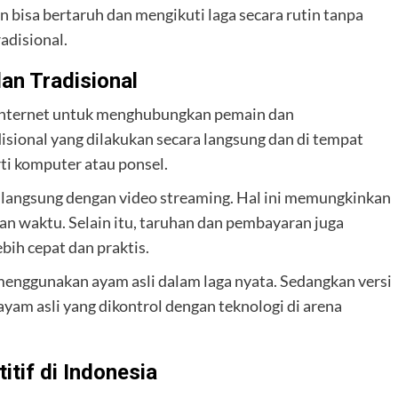
 bisa bertaruh dan mengikuti laga secara rutin tanpa
adisional.
an Tradisional
internet untuk menghubungkan pemain dan
isional yang dilakukan secara langsung dan di tempat
rti komputer atau ponsel.
n langsung dengan video streaming. Hal ini memungkinkan
an waktu. Selain itu, taruhan dan pembayaran juga
bih cepat dan praktis.
menggunakan ayam asli dalam laga nyata. Sedangkan versi
yam asli yang dikontrol dengan teknologi di arena
tif di Indonesia