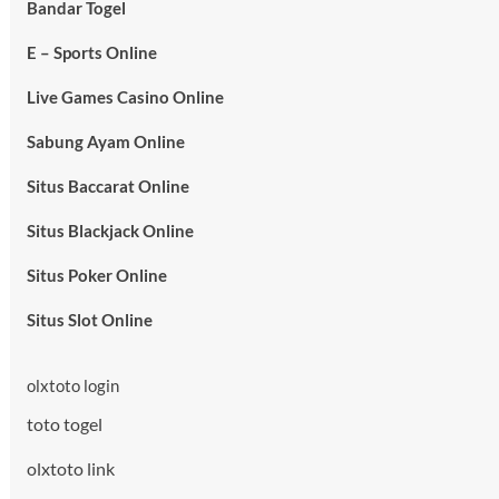
Bandar Togel
E – Sports Online
Live Games Casino Online
Sabung Ayam Online
Situs Baccarat Online
Situs Blackjack Online
Situs Poker Online
Situs Slot Online
olxtoto login
toto togel
olxtoto link