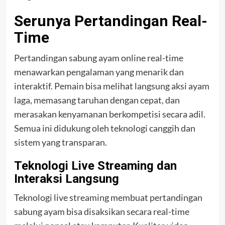
Serunya Pertandingan Real-
Time
Pertandingan sabung ayam online real-time
menawarkan pengalaman yang menarik dan
interaktif. Pemain bisa melihat langsung aksi ayam
laga, memasang taruhan dengan cepat, dan
merasakan kenyamanan berkompetisi secara adil.
Semua ini didukung oleh teknologi canggih dan
sistem yang transparan.
Teknologi Live Streaming dan
Interaksi Langsung
Teknologi live streaming membuat pertandingan
sabung ayam bisa disaksikan secara real-time