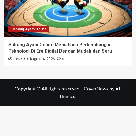
Sabung Ayam Online
Sabung Ayam Online Memahami Perkembangan
Teknologi Di Era Digital Dengan Mudah dan Seru
uss2a
0
August 4, 2026
Copyright © All rights reserved.
|
CoverNews
by AF
themes.