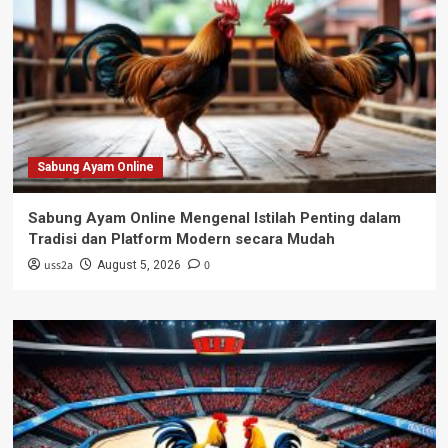
Sabung Ayam Online
Sabung Ayam Online Mengenal Istilah Penting dalam
Tradisi dan Platform Modern secara Mudah
uss2a
0
August 5, 2026