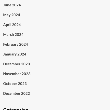
June 2024
May 2024
April 2024
March 2024
February 2024
January 2024
December 2023
November 2023
October 2023
December 2022
Categories