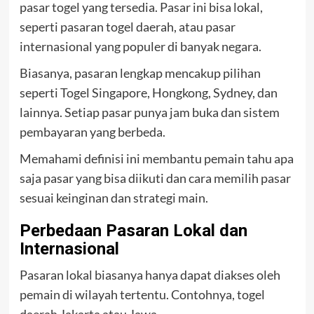
pasar togel yang tersedia. Pasar ini bisa lokal,
seperti pasaran togel daerah, atau pasar
internasional yang populer di banyak negara.
Biasanya, pasaran lengkap mencakup pilihan
seperti Togel Singapore, Hongkong, Sydney, dan
lainnya. Setiap pasar punya jam buka dan sistem
pembayaran yang berbeda.
Memahami definisi ini membantu pemain tahu apa
saja pasar yang bisa diikuti dan cara memilih pasar
sesuai keinginan dan strategi main.
Perbedaan Pasaran Lokal dan
Internasional
Pasaran lokal biasanya hanya dapat diakses oleh
pemain di wilayah tertentu. Contohnya, togel