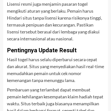
Lisensi resmi juga menjamin pasaran togel
mengikuti aturan yang berlaku. Pemain harus
Hindari situs tanpa lisensi karena risikonya tinggi,
termasuk penipuan dan kecurangan. Pastikan
lisensi tersebut berasal dari lembaga yang diakui
secara internasional atau nasional.
Pentingnya Update Result
Hasil togel harus selalu diperbarui secara cepat
dan akurat. Situs yang menyediakan hasil real-time
memudahkan pemain untuk cek nomor
kemenangan tanpa menunggu lama.
Pembaruan yang terlambat dapat membuat
pemain kehilangan kesempatan klaim hadiah tepat
waktu. Situs terbaik juga biasanya menampilkan
hasil dalam berbagai format, seperti tabel dan