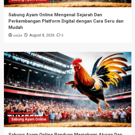
Sabung Ayam Online Mengenal Sejarah Dan
Perkembangan Platform Digital dengan Cara Seru dan
Mudah
uss2a
0
August 8, 2026
Sabung Ayam Online
Sabung Ayam Online Panduan Memahami Aturan Dan