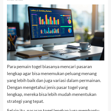
Para pemain togel biasanya mencari pasaran
lengkap agar bisa menemukan peluang menang
yang lebih baik dan juga variasi dalam permainan.
Dengan mengetahui jenis pasar togel yang
lengkap, mereka bisa lebih mudah menentukan
strategi yang tepat.
Selain itu, pasaran togel lengkap juga membantu