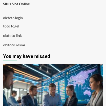
Situs Slot Online
olxtoto login
toto togel
olxtoto link
olxtoto resmi
You may have missed