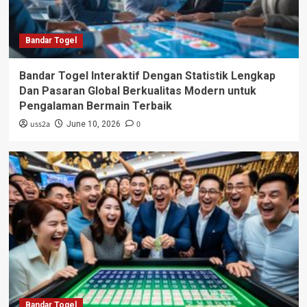
Bandar Togel
Bandar Togel Interaktif Dengan Statistik Lengkap
Dan Pasaran Global Berkualitas Modern untuk
Pengalaman Bermain Terbaik
uss2a
0
June 10, 2026
Bandar Togel