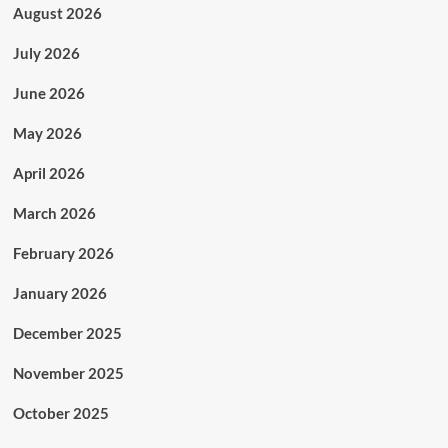
August 2026
July 2026
June 2026
May 2026
April 2026
March 2026
February 2026
January 2026
December 2025
November 2025
October 2025