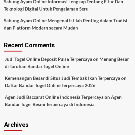
Sabung Ayam Online Informasi Lengkap Tentang Fitur Dan
Teknologi Digital Untuk Pengalaman Seru
Sabung Ayam Online Mengenal Istilah Penting dalam Tradisi
dan Platform Modern secara Mudah
Recent Comments
Judi Togel Online Deposit Pulsa Terpercaya
on
Menang Besar
di Taruhan Bandar Togel Online
Kemenangan Besar di Situs Judi Tembak Ikan Terpercaya
on
Daftar Bandar Togel Online Terpercaya 2026
Agen Judi Baccarat Online Indonesia Terpercaya
on
Agen
Bandar Togel Resmi Terpercaya di Indonesia
Archives