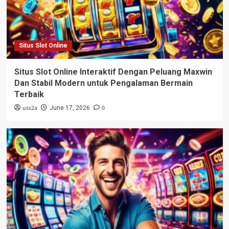
Situs Slot Online
Situs Slot Online Interaktif Dengan Peluang Maxwin
Dan Stabil Modern untuk Pengalaman Bermain
Terbaik
uss2a
0
June 17, 2026