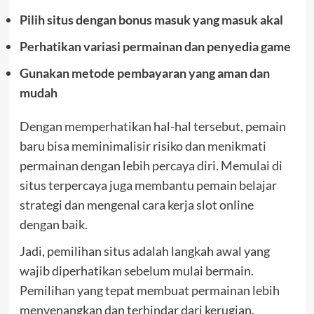
Pilih situs dengan bonus masuk yang masuk akal
Perhatikan variasi permainan dan penyedia game
Gunakan metode pembayaran yang aman dan
mudah
Dengan memperhatikan hal-hal tersebut, pemain
baru bisa meminimalisir risiko dan menikmati
permainan dengan lebih percaya diri. Memulai di
situs terpercaya juga membantu pemain belajar
strategi dan mengenal cara kerja slot online
dengan baik.
Jadi, pemilihan situs adalah langkah awal yang
wajib diperhatikan sebelum mulai bermain.
Pemilihan yang tepat membuat permainan lebih
menyenangkan dan terhindar dari kerugian.