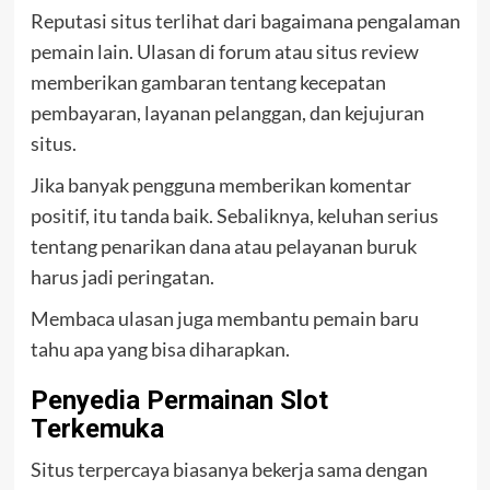
Reputasi situs terlihat dari bagaimana pengalaman
pemain lain. Ulasan di forum atau situs review
memberikan gambaran tentang kecepatan
pembayaran, layanan pelanggan, dan kejujuran
situs.
Jika banyak pengguna memberikan komentar
positif, itu tanda baik. Sebaliknya, keluhan serius
tentang penarikan dana atau pelayanan buruk
harus jadi peringatan.
Membaca ulasan juga membantu pemain baru
tahu apa yang bisa diharapkan.
Penyedia Permainan Slot
Terkemuka
Situs terpercaya biasanya bekerja sama dengan