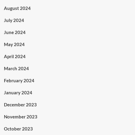
August 2024
July 2024
June 2024
May 2024
April 2024
March 2024
February 2024
January 2024
December 2023
November 2023
October 2023