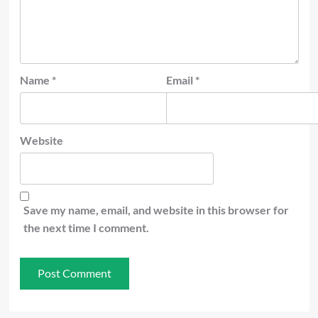
Name
*
Email
*
Website
Save my name, email, and website in this browser for
the next time I comment.