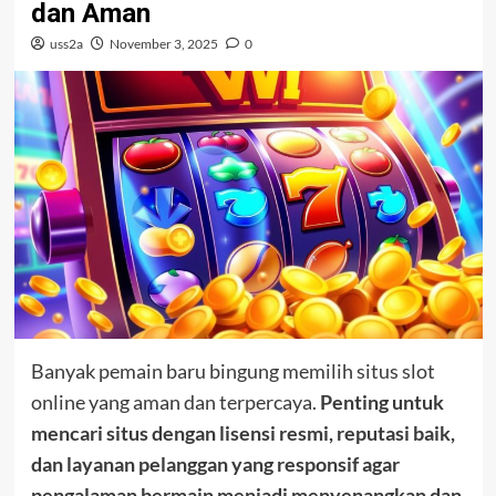
dan Aman
uss2a
November 3, 2025
0
Banyak pemain baru bingung memilih situs slot
online yang aman dan terpercaya.
Penting untuk
mencari situs dengan lisensi resmi, reputasi baik,
dan layanan pelanggan yang responsif agar
pengalaman bermain menjadi menyenangkan dan