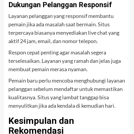
Dukungan Pelanggan Responsif
Layanan pelanggan yang responsif membantu
pemain jika ada masalah saat bermain. Situs
terpercaya biasanya menyediakan live chat yang
aktif 24 jam, email, dan nomor telepon.
Respon cepat penting agar masalah segera
terselesaikan. Layanan yang ramah dan jelas juga
membuat pemain merasa nyaman.
Pemain baru perlu mencoba menghubungi layanan
pelanggan sebelum mendaftar untuk memastikan
kualitasnya. Situs yang lambat tanggap bisa
menyulitkan jika ada kendala di kemudian hari.
Kesimpulan dan
Rekomendasi