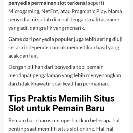
penyedia permainan slot terkenal
seperti
Microgaming, NetEnt, atau Pragmatic Play. Nama
penyedia ini sudah dikenal dengan kualitas game
yang adil dan grafik yang menarik.
Game dari penyedia populer juga lebih sering diuji
secara independen untuk memastikan hasil yang
acak dan fair.
Dengan pilihan dari penyedia top, pemain
mendapat pengalaman yang lebih menyenangkan
dan tidak khawatir soal keadilan permainan.
Tips Praktis Memilih Situs
Slot untuk Pemain Baru
Pemain baru harus memperhatikan beberapa hal
penting saat memilih situs slot online. Hal-hal