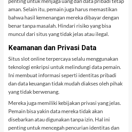
penting untuk menjaga uang dan data pribadi tetap
aman. Selain itu, pemain juga harus memastikan
bahwa hasil kemenangan mereka dibayar dengan
benar tanpa masalah. Hindari risiko yang bisa
muncul dari situs yang tidak jelas atau ilegal.
Keamanan dan Privasi Data
Situs slot online terpercaya selalu menggunakan
teknologi enkripsi untuk melindungi data pemain.
Ini membuat informasi seperti identitas pribadi
dan data keuangan tidak mudah diakses oleh pihak
yang tidak berwenang.
Mereka juga memiliki kebijakan privasi yang jelas.
Pemain bisa yakin data mereka tidak akan
disebarkan atau digunakan tanpa izin. Hal ini
penting untuk mencegah pencurian identitas dan