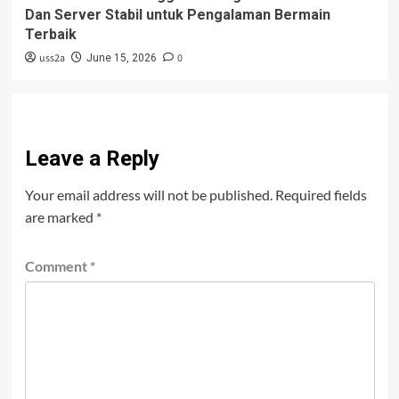
Dan Server Stabil untuk Pengalaman Bermain
Terbaik
uss2a
0
June 15, 2026
Leave a Reply
Your email address will not be published.
Required fields
are marked
*
Comment
*