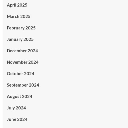
April 2025
March 2025
February 2025
January 2025
December 2024
November 2024
October 2024
September 2024
August 2024
July 2024
June 2024