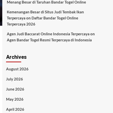
Menang Besar di Taruhan Bandar Togel Online
Kemenangan Besar di Situs Judi Tembak Ikan
Terpercaya
on
Daftar Bandar Togel Online
Terpercaya 2026
Agen Judi Baccarat Online Indonesia Terpercaya
on
Agen Bandar Togel Resmi Terpercaya di Indonesia
Archives
August 2026
July 2026
June 2026
May 2026
April 2026