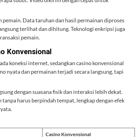
 pemain. Data taruhan dan hasil permainan diproses
angsung terlihat dan dihitung. Teknologi enkripsi juga
ransaksi pemain.
no Konvensional
 ada koneksi internet, sedangkan casino konvensional
sino nyata dan permainan terjadi secara langsung, tapi
ng dengan suasana fisik dan interaksi lebih dekat.
tanpa harus berpindah tempat, lengkap dengan efek
yata.
Casino Konvensional