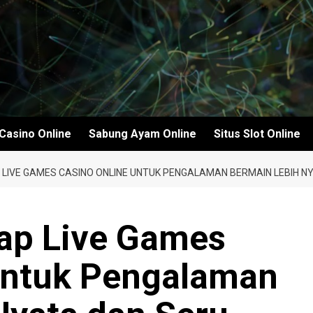
Casino Online
Sabung Ayam Online
Situs Slot Online
LIVE GAMES CASINO ONLINE UNTUK PENGALAMAN BERMAIN LEBIH N
ap Live Games
Untuk Pengalaman