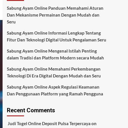
Sabung Ayam Online Panduan Memahami Aturan
Dan Mekanisme Permainan Dengan Mudah dan
Seru
Sabung Ayam Online Informasi Lengkap Tentang
Fitur Dan Teknologi Digital Untuk Pengalaman Seru
Sabung Ayam Online Mengenal Istilah Penting
dalam Tradisi dan Platform Modern secara Mudah
Sabung Ayam Online Memahami Perkembangan
Teknologi Di Era Digital Dengan Mudah dan Seru
Sabung Ayam Online Aspek Regulasi Keamanan
Dan Penggunaan Platform yang Ramah Pengguna
Recent Comments
Judi Togel Online Deposit Pulsa Terpercaya
on