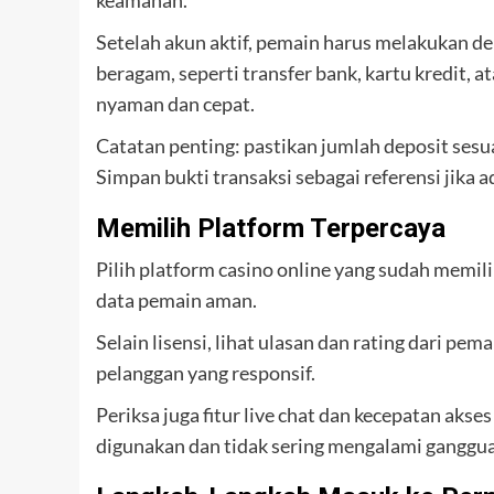
Setelah akun aktif, pemain harus melakukan de
beragam, seperti transfer bank, kartu kredit, a
nyaman dan cepat.
Catatan penting: pastikan jumlah deposit sesu
Simpan bukti transaksi sebagai referensi jika 
Memilih Platform Terpercaya
Pilih platform casino online yang sudah memilik
data pemain aman.
Selain lisensi, lihat ulasan dan rating dari pe
pelanggan yang responsif.
Periksa juga fitur live chat dan kecepatan aks
digunakan dan tidak sering mengalami ganggu