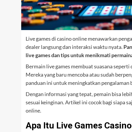
Live games di casino online menawarkan peng
dealer langsung dan interaksi waktu nyata.
Pan
live games dan tips untuk menikmati permain
Bermain live games membuat suasana seperti di
Mereka yang baru mencoba atau sudah berpen
panduan ini untuk meningkatkan pengalaman 
Dengan informasi yang tepat, pemain bisa lebi
sesuai keinginan. Artikel ini cocok bagi siapa 
online.
Apa Itu Live Games Casino