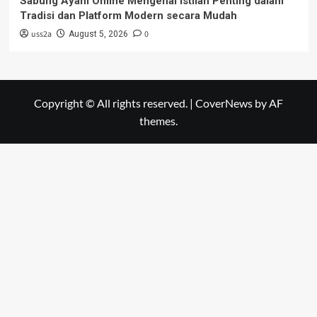
Sabung Ayam Online Mengenal Istilah Penting dalam
Tradisi dan Platform Modern secara Mudah
uss2a
0
August 5, 2026
Copyright © All rights reserved.
|
CoverNews
by AF
themes.