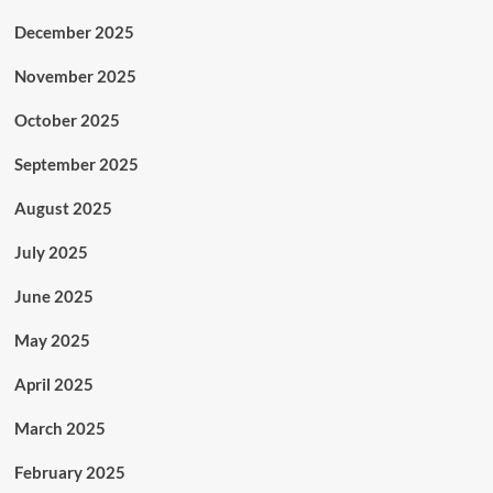
December 2025
November 2025
October 2025
September 2025
August 2025
July 2025
June 2025
May 2025
April 2025
March 2025
February 2025