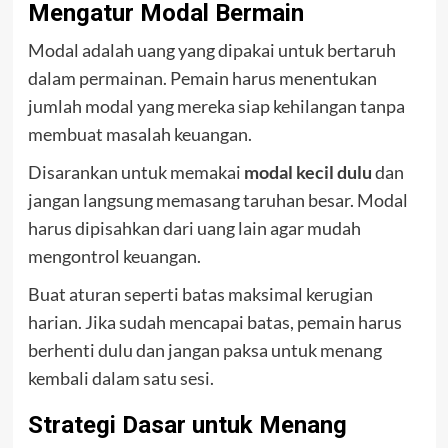
Mengatur Modal Bermain
Modal adalah uang yang dipakai untuk bertaruh
dalam permainan. Pemain harus menentukan
jumlah modal yang mereka siap kehilangan tanpa
membuat masalah keuangan.
Disarankan untuk memakai
modal kecil dulu
dan
jangan langsung memasang taruhan besar. Modal
harus dipisahkan dari uang lain agar mudah
mengontrol keuangan.
Buat aturan seperti batas maksimal kerugian
harian. Jika sudah mencapai batas, pemain harus
berhenti dulu dan jangan paksa untuk menang
kembali dalam satu sesi.
Strategi Dasar untuk Menang