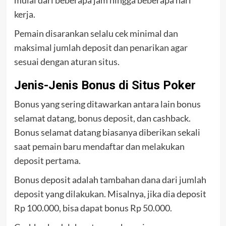
kerja.
Pemain disarankan selalu cek minimal dan
maksimal jumlah deposit dan penarikan agar
sesuai dengan aturan situs.
Jenis-Jenis Bonus di Situs Poker
Bonus yang sering ditawarkan antara lain bonus
selamat datang, bonus deposit, dan cashback.
Bonus selamat datang biasanya diberikan sekali
saat pemain baru mendaftar dan melakukan
deposit pertama.
Bonus deposit adalah tambahan dana dari jumlah
deposit yang dilakukan. Misalnya, jika dia deposit
Rp 100.000, bisa dapat bonus Rp 50.000.