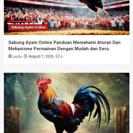
Sabung Ayam Online
Sabung Ayam Online Panduan Memahami Aturan Dan
Mekanisme Permainan Dengan Mudah dan Seru
uss2a
0
August 7, 2026