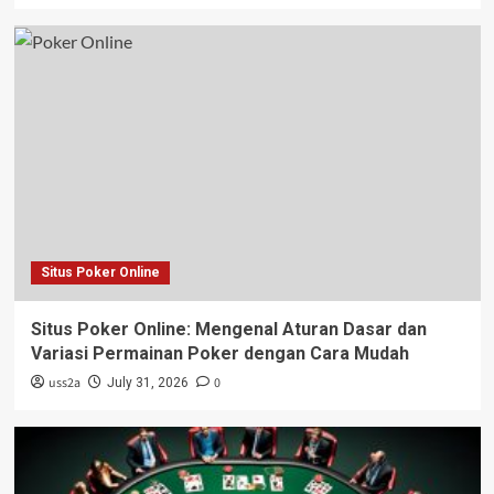
Situs Poker Online
Situs Poker Online: Mengenal Aturan Dasar dan
Variasi Permainan Poker dengan Cara Mudah
uss2a
0
July 31, 2026