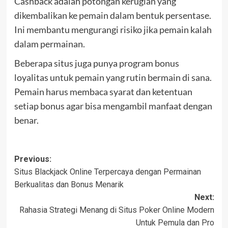
Cashback adalah potongan kerugian yang
dikembalikan ke pemain dalam bentuk persentase.
Ini membantu mengurangi risiko jika pemain kalah
dalam permainan.
Beberapa situs juga punya program bonus
loyalitas untuk pemain yang rutin bermain di sana.
Pemain harus membaca syarat dan ketentuan
setiap bonus agar bisa mengambil manfaat dengan
benar.
Post
Previous:
Situs Blackjack Online Terpercaya dengan Permainan
navigation
Berkualitas dan Bonus Menarik
Next:
Rahasia Strategi Menang di Situs Poker Online Modern
Untuk Pemula dan Pro