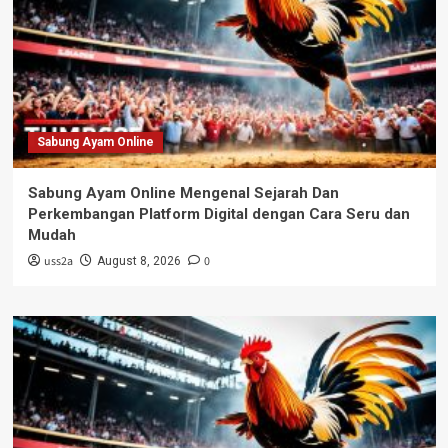
Sabung Ayam Online
Sabung Ayam Online Mengenal Sejarah Dan
Perkembangan Platform Digital dengan Cara Seru dan
Mudah
uss2a
0
August 8, 2026