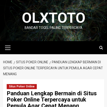
Skip
to
OLXTOTO
content
BANDAR TOGEL PALING TERPERCAYA
Primary
Menu
HOME
SITUS POKER ONLINE
PANDUAN LENGKAP BERMAIN DI
SITUS POKER ONLINE TERPERCAYA UNTUK PEMULA AGAR CEPAT
MENANG
Situs Poker Online
Panduan Lengkap Bermain di Situs
Poker Online Terpercaya untuk
Pemula Agar Cepat Menang