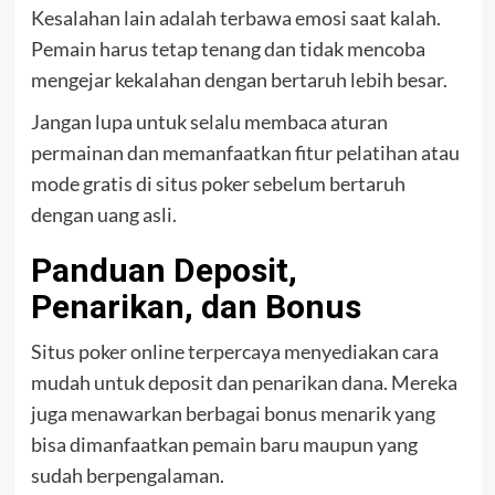
Kesalahan lain adalah terbawa emosi saat kalah.
Pemain harus tetap tenang dan tidak mencoba
mengejar kekalahan dengan bertaruh lebih besar.
Jangan lupa untuk selalu membaca aturan
permainan dan memanfaatkan fitur pelatihan atau
mode gratis di situs poker sebelum bertaruh
dengan uang asli.
Panduan Deposit,
Penarikan, dan Bonus
Situs poker online terpercaya menyediakan cara
mudah untuk deposit dan penarikan dana. Mereka
juga menawarkan berbagai bonus menarik yang
bisa dimanfaatkan pemain baru maupun yang
sudah berpengalaman.