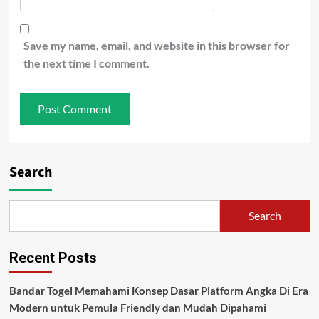
Save my name, email, and website in this browser for
the next time I comment.
Search
Search
Recent Posts
Bandar Togel Memahami Konsep Dasar Platform Angka Di Era
Modern untuk Pemula Friendly dan Mudah Dipahami