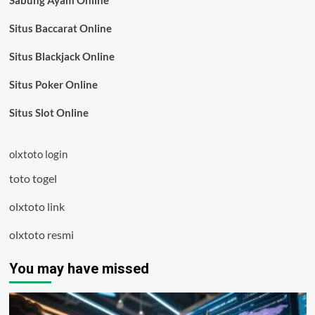
Situs Baccarat Online
Situs Blackjack Online
Situs Poker Online
Situs Slot Online
olxtoto login
toto togel
olxtoto link
olxtoto resmi
You may have missed