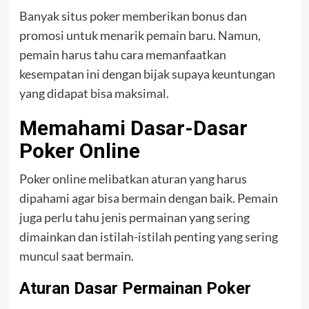
Banyak situs poker memberikan bonus dan
promosi untuk menarik pemain baru. Namun,
pemain harus tahu cara memanfaatkan
kesempatan ini dengan bijak supaya keuntungan
yang didapat bisa maksimal.
Memahami Dasar-Dasar
Poker Online
Poker online melibatkan aturan yang harus
dipahami agar bisa bermain dengan baik. Pemain
juga perlu tahu jenis permainan yang sering
dimainkan dan istilah-istilah penting yang sering
muncul saat bermain.
Aturan Dasar Permainan Poker