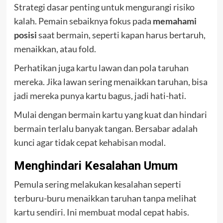
Strategi dasar penting untuk mengurangi risiko
kalah. Pemain sebaiknya fokus pada
memahami
posisi
saat bermain, seperti kapan harus bertaruh,
menaikkan, atau fold.
Perhatikan juga kartu lawan dan pola taruhan
mereka. Jika lawan sering menaikkan taruhan, bisa
jadi mereka punya kartu bagus, jadi hati-hati.
Mulai dengan bermain kartu yang kuat dan hindari
bermain terlalu banyak tangan. Bersabar adalah
kunci agar tidak cepat kehabisan modal.
Menghindari Kesalahan Umum
Pemula sering melakukan kesalahan seperti
terburu-buru menaikkan taruhan tanpa melihat
kartu sendiri. Ini membuat modal cepat habis.