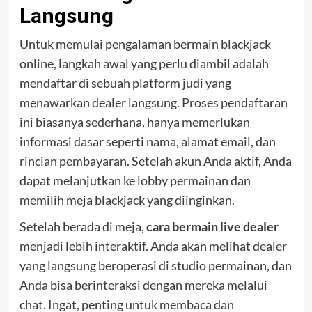
Langsung
Untuk memulai pengalaman bermain blackjack
online, langkah awal yang perlu diambil adalah
mendaftar di sebuah platform judi yang
menawarkan dealer langsung. Proses pendaftaran
ini biasanya sederhana, hanya memerlukan
informasi dasar seperti nama, alamat email, dan
rincian pembayaran. Setelah akun Anda aktif, Anda
dapat melanjutkan ke lobby permainan dan
memilih meja blackjack yang diinginkan.
Setelah berada di meja,
cara bermain live dealer
menjadi lebih interaktif. Anda akan melihat dealer
yang langsung beroperasi di studio permainan, dan
Anda bisa berinteraksi dengan mereka melalui
chat. Ingat, penting untuk membaca dan