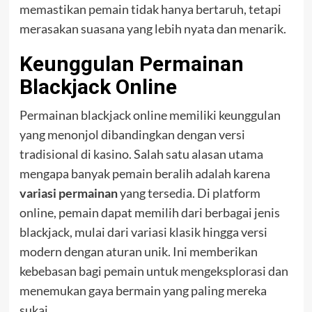
memastikan pemain tidak hanya bertaruh, tetapi
merasakan suasana yang lebih nyata dan menarik.
Keunggulan Permainan
Blackjack Online
Permainan blackjack online memiliki keunggulan
yang menonjol dibandingkan dengan versi
tradisional di kasino. Salah satu alasan utama
mengapa banyak pemain beralih adalah karena
variasi permainan
yang tersedia. Di platform
online, pemain dapat memilih dari berbagai jenis
blackjack, mulai dari variasi klasik hingga versi
modern dengan aturan unik. Ini memberikan
kebebasan bagi pemain untuk mengeksplorasi dan
menemukan gaya bermain yang paling mereka
sukai.