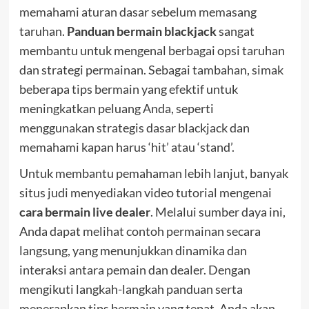
memahami aturan dasar sebelum memasang
taruhan.
Panduan bermain blackjack
sangat
membantu untuk mengenal berbagai opsi taruhan
dan strategi permainan. Sebagai tambahan, simak
beberapa tips bermain yang efektif untuk
meningkatkan peluang Anda, seperti
menggunakan strategis dasar blackjack dan
memahami kapan harus ‘hit’ atau ‘stand’.
Untuk membantu pemahaman lebih lanjut, banyak
situs judi menyediakan video tutorial mengenai
cara bermain live dealer
. Melalui sumber daya ini,
Anda dapat melihat contoh permainan secara
langsung, yang menunjukkan dinamika dan
interaksi antara pemain dan dealer. Dengan
mengikuti langkah-langkah panduan serta
menerapkan tips bermain yang tepat, Anda akan