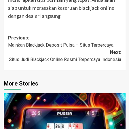
siap untuk merasakan keseruan blackjack online
dengan dealer langsung.
Post
Previous:
Mainkan Blackjack Deposit Pulsa – Situs Terpercaya
navigation
Next:
Situs Judi Blackjack Online Resmi Terpercaya Indonesia
More Stories