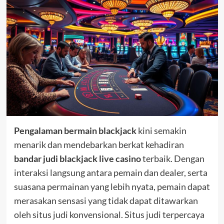
Pengalaman bermain blackjack
kini semakin
menarik dan mendebarkan berkat kehadiran
bandar judi blackjack live casino
terbaik. Dengan
interaksi langsung antara pemain dan dealer, serta
suasana permainan yang lebih nyata, pemain dapat
merasakan sensasi yang tidak dapat ditawarkan
oleh situs judi konvensional. Situs judi terpercaya