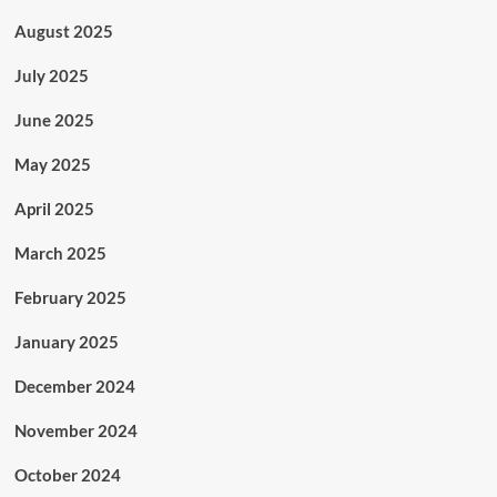
August 2025
July 2025
June 2025
May 2025
April 2025
March 2025
February 2025
January 2025
December 2024
November 2024
October 2024