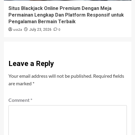
Situs Blackjack Online Premium Dengan Meja
Permainan Lengkap Dan Platform Responsif untuk
Pengalaman Bermain Terbaik
uss2a
0
July 23, 2026
Leave a Reply
Your email address will not be published.
Required fields
are marked
*
Comment
*