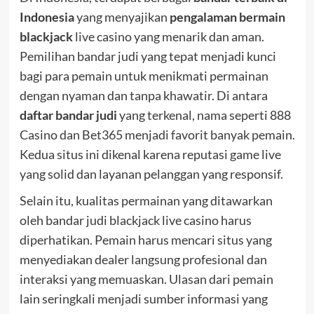
Indonesia
yang menyajikan
pengalaman bermain
blackjack
live casino yang menarik dan aman.
Pemilihan bandar judi yang tepat menjadi kunci
bagi para pemain untuk menikmati permainan
dengan nyaman dan tanpa khawatir. Di antara
daftar bandar judi
yang terkenal, nama seperti 888
Casino dan Bet365 menjadi favorit banyak pemain.
Kedua situs ini dikenal karena reputasi game live
yang solid dan layanan pelanggan yang responsif.
Selain itu, kualitas permainan yang ditawarkan
oleh bandar judi blackjack live casino harus
diperhatikan. Pemain harus mencari situs yang
menyediakan dealer langsung profesional dan
interaksi yang memuaskan. Ulasan dari pemain
lain seringkali menjadi sumber informasi yang