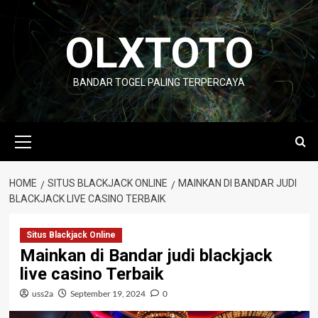
Skip
to
OLXTOTO
content
BANDAR TOGEL PALING TERPERCAYA
Primary
Menu
HOME
SITUS BLACKJACK ONLINE
MAINKAN DI BANDAR JUDI
BLACKJACK LIVE CASINO TERBAIK
Situs Blackjack Online
Mainkan di Bandar judi blackjack
live casino Terbaik
uss2a
September 19, 2024
0