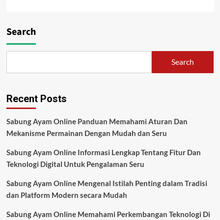
Search
Search
Recent Posts
Sabung Ayam Online Panduan Memahami Aturan Dan
Mekanisme Permainan Dengan Mudah dan Seru
Sabung Ayam Online Informasi Lengkap Tentang Fitur Dan
Teknologi Digital Untuk Pengalaman Seru
Sabung Ayam Online Mengenal Istilah Penting dalam Tradisi
dan Platform Modern secara Mudah
Sabung Ayam Online Memahami Perkembangan Teknologi Di