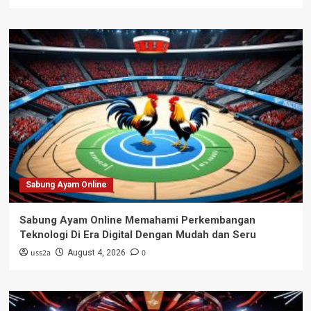
Sabung Ayam Online
Sabung Ayam Online Memahami Perkembangan
Teknologi Di Era Digital Dengan Mudah dan Seru
uss2a
0
August 4, 2026