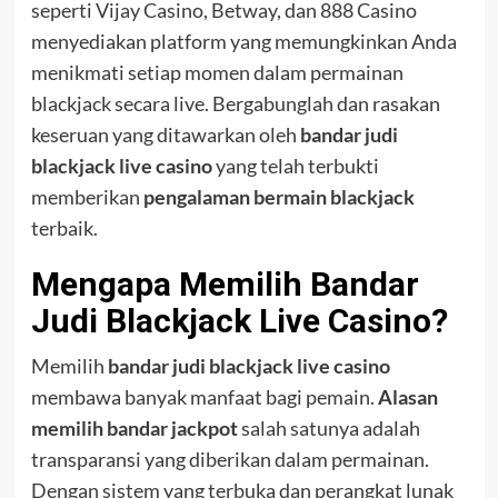
seperti Vijay Casino, Betway, dan 888 Casino
menyediakan platform yang memungkinkan Anda
menikmati setiap momen dalam permainan
blackjack secara live. Bergabunglah dan rasakan
keseruan yang ditawarkan oleh
bandar judi
blackjack live casino
yang telah terbukti
memberikan
pengalaman bermain blackjack
terbaik.
Mengapa Memilih Bandar
Judi Blackjack Live Casino?
Memilih
bandar judi blackjack live casino
membawa banyak manfaat bagi pemain.
Alasan
memilih bandar jackpot
salah satunya adalah
transparansi yang diberikan dalam permainan.
Dengan sistem yang terbuka dan perangkat lunak