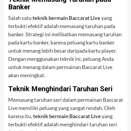
Banker
Salah satu
teknik bermain Baccarat Live
yang
terbukti efektif adalah memasang taruhan pada
banker. Strategi ini melibatkan memasang taruhan
pada kartu banker, karena peluang kartu banker
untuk menang lebih besar daripada kartu player.
Dengan menggunakan teknik ini, peluang Anda
untuk menang dalam permainan Baccarat Live
akan meningkat.
Teknik Menghindari Taruhan Seri
Memasang taruhan seri dalam permainan Baccarat
Live memiliki peluang yang sangat rendah. Oleh
karena itu,
teknik bermain Baccarat Live
yang
terbukti efektif adalah menghindari taruhan seri.