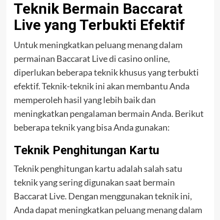
Teknik Bermain Baccarat
Live yang Terbukti Efektif
Untuk meningkatkan peluang menang dalam
permainan Baccarat Live di casino online,
diperlukan beberapa teknik khusus yang terbukti
efektif. Teknik-teknik ini akan membantu Anda
memperoleh hasil yang lebih baik dan
meningkatkan pengalaman bermain Anda. Berikut
beberapa teknik yang bisa Anda gunakan:
Teknik Penghitungan Kartu
Teknik penghitungan kartu adalah salah satu
teknik yang sering digunakan saat bermain
Baccarat Live. Dengan menggunakan teknik ini,
Anda dapat meningkatkan peluang menang dalam