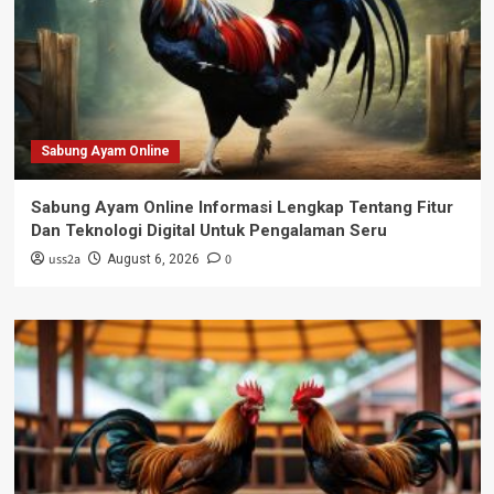
Sabung Ayam Online
Sabung Ayam Online Informasi Lengkap Tentang Fitur
Dan Teknologi Digital Untuk Pengalaman Seru
uss2a
0
August 6, 2026