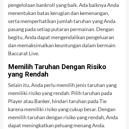
pengelolaan bankroll yang baik. Ada baiknya Anda
menentukan batas kerugian dan kemenangan,
serta memperhatikan jumlah taruhan yang Anda
pasang pada setiap putaran permainan. Dengan
begitu, Anda dapat mengendalikan pengeluaran
dan memaksimalkan keuntungan dalam bermain
Baccarat Live.
Memilih Taruhan Dengan Risiko
yang Rendah
Selain itu, Anda perlu memilih jenis taruhan yang
memiliki risiko yang rendah. Pilih taruhan pada
Player atau Banker, hindari taruhan pada Tie
karena memiliki risiko yang cukup besar. Dengan
memilih taruhan dengan risiko yang rendah, Anda
dapat meningkatkan peluang menang Anda.