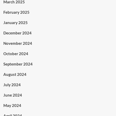
March 2025
February 2025
January 2025
December 2024
November 2024
October 2024
September 2024
August 2024
July 2024
June 2024
May 2024
April 2024