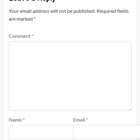
Your email address will not be published.
Required fields
are marked
*
Comment
*
Name
*
Email
*