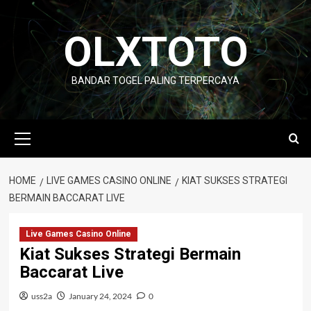
Skip
to
OLXTOTO
content
BANDAR TOGEL PALING TERPERCAYA
Primary
Menu
HOME
LIVE GAMES CASINO ONLINE
KIAT SUKSES STRATEGI
BERMAIN BACCARAT LIVE
Live Games Casino Online
Kiat Sukses Strategi Bermain
Baccarat Live
uss2a
January 24, 2024
0