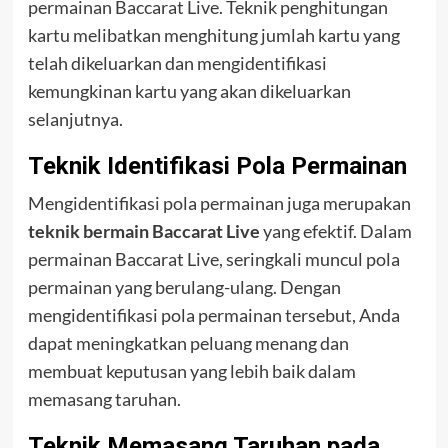
permainan Baccarat Live. Teknik penghitungan
kartu melibatkan menghitung jumlah kartu yang
telah dikeluarkan dan mengidentifikasi
kemungkinan kartu yang akan dikeluarkan
selanjutnya.
Teknik Identifikasi Pola Permainan
Mengidentifikasi pola permainan juga merupakan
teknik bermain Baccarat Live
yang efektif. Dalam
permainan Baccarat Live, seringkali muncul pola
permainan yang berulang-ulang. Dengan
mengidentifikasi pola permainan tersebut, Anda
dapat meningkatkan peluang menang dan
membuat keputusan yang lebih baik dalam
memasang taruhan.
Teknik Memasang Taruhan pada