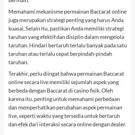
Memahami mekanisme permainan Baccarat online
juga merupakan strategi penting yang harus Anda
kuasai. Selain itu, pastikan Anda memiliki strategi
taruhan yang efektif dan disiplin dalam mengelola
taruhan. Hindari bertaruh terlalu banyak pada satu
taruhan atau terlalu cepat berpindah-pindah
taruhan.
Terakhir, perlu diingat bahwa permainan Baccarat
online secara live memiliki sejumlah aspek yang
berbeda dengan Baccarat di casino fisik. Oleh
karena itu, penting untuk memahami perbedaan
dan memperhatikan perubahan aspek permainan
live, seperti waktu yang tersedia untuk bertaruh
dan efek dari interaksi secara online dengan dealer.