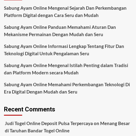
Sabung Ayam Online Mengenal Sejarah Dan Perkembangan
Platform Digital dengan Cara Seru dan Mudah
Sabung Ayam Online Panduan Memahami Aturan Dan
Mekanisme Permainan Dengan Mudah dan Seru
Sabung Ayam Online Informasi Lengkap Tentang Fitur Dan
Teknologi Digital Untuk Pengalaman Seru
Sabung Ayam Online Mengenal Istilah Penting dalam Tradisi
dan Platform Modern secara Mudah
Sabung Ayam Online Memahami Perkembangan Teknologi Di
Era Digital Dengan Mudah dan Seru
Recent Comments
Judi Togel Online Deposit Pulsa Terpercaya
on
Menang Besar
di Taruhan Bandar Togel Online