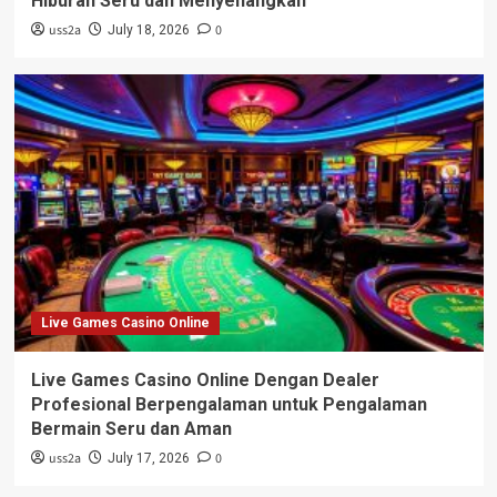
Hiburan Seru dan Menyenangkan
uss2a
0
July 18, 2026
Live Games Casino Online
Live Games Casino Online Dengan Dealer
Profesional Berpengalaman untuk Pengalaman
Bermain Seru dan Aman
uss2a
0
July 17, 2026