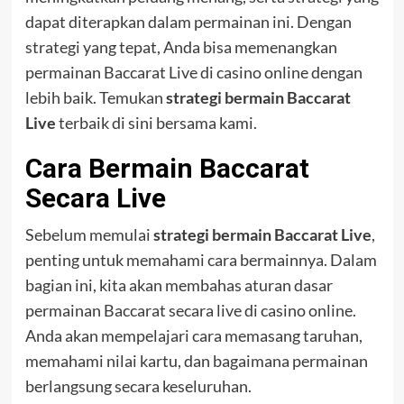
dapat diterapkan dalam permainan ini. Dengan
strategi yang tepat, Anda bisa memenangkan
permainan Baccarat Live di casino online dengan
lebih baik. Temukan
strategi bermain Baccarat
Live
terbaik di sini bersama kami.
Cara Bermain Baccarat
Secara Live
Sebelum memulai
strategi bermain Baccarat Live
,
penting untuk memahami cara bermainnya. Dalam
bagian ini, kita akan membahas aturan dasar
permainan Baccarat secara live di casino online.
Anda akan mempelajari cara memasang taruhan,
memahami nilai kartu, dan bagaimana permainan
berlangsung secara keseluruhan.