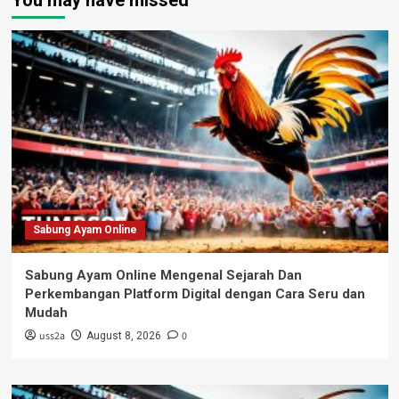
Sabung Ayam Online
Sabung Ayam Online Mengenal Sejarah Dan
Perkembangan Platform Digital dengan Cara Seru dan
Mudah
uss2a
0
August 8, 2026