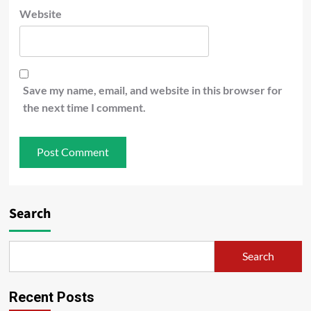
Website
Save my name, email, and website in this browser for
the next time I comment.
Search
Search
Recent Posts