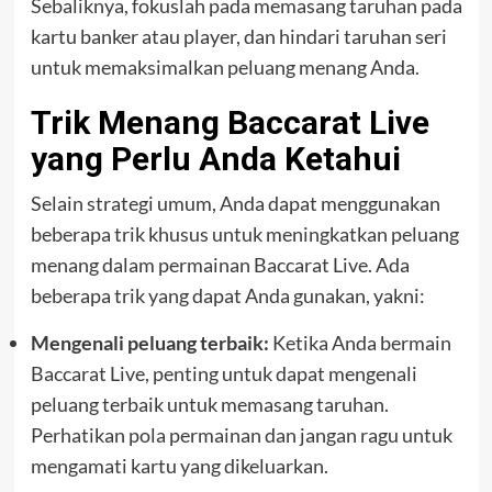
Sebaliknya, fokuslah pada memasang taruhan pada
kartu banker atau player, dan hindari taruhan seri
untuk memaksimalkan peluang menang Anda.
Trik Menang Baccarat Live
yang Perlu Anda Ketahui
Selain strategi umum, Anda dapat menggunakan
beberapa trik khusus untuk meningkatkan peluang
menang dalam permainan Baccarat Live. Ada
beberapa trik yang dapat Anda gunakan, yakni:
Mengenali peluang terbaik:
Ketika Anda bermain
Baccarat Live, penting untuk dapat mengenali
peluang terbaik untuk memasang taruhan.
Perhatikan pola permainan dan jangan ragu untuk
mengamati kartu yang dikeluarkan.