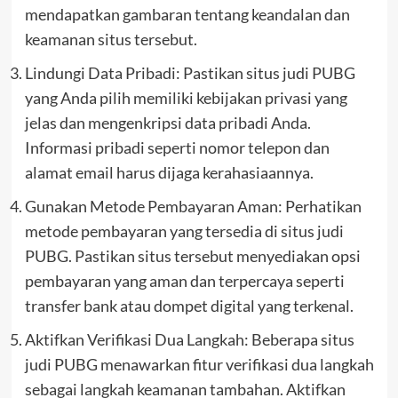
mendapatkan gambaran tentang keandalan dan
keamanan situs tersebut.
Lindungi Data Pribadi: Pastikan situs judi PUBG
yang Anda pilih memiliki kebijakan privasi yang
jelas dan mengenkripsi data pribadi Anda.
Informasi pribadi seperti nomor telepon dan
alamat email harus dijaga kerahasiaannya.
Gunakan Metode Pembayaran Aman: Perhatikan
metode pembayaran yang tersedia di situs judi
PUBG. Pastikan situs tersebut menyediakan opsi
pembayaran yang aman dan terpercaya seperti
transfer bank atau dompet digital yang terkenal.
Aktifkan Verifikasi Dua Langkah: Beberapa situs
judi PUBG menawarkan fitur verifikasi dua langkah
sebagai langkah keamanan tambahan. Aktifkan