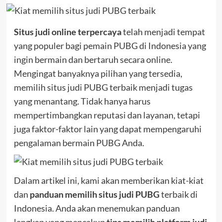
Situs judi online terpercaya
telah menjadi tempat
yang populer bagi pemain PUBG di Indonesia yang
ingin bermain dan bertaruh secara online.
Mengingat banyaknya pilihan yang tersedia,
memilih situs judi PUBG terbaik menjadi tugas
yang menantang. Tidak hanya harus
mempertimbangkan reputasi dan layanan, tetapi
juga faktor-faktor lain yang dapat mempengaruhi
pengalaman bermain PUBG Anda.
Dalam artikel ini, kami akan memberikan kiat-kiat
dan
panduan memilih situs judi PUBG
terbaik di
Indonesia. Anda akan menemukan panduan