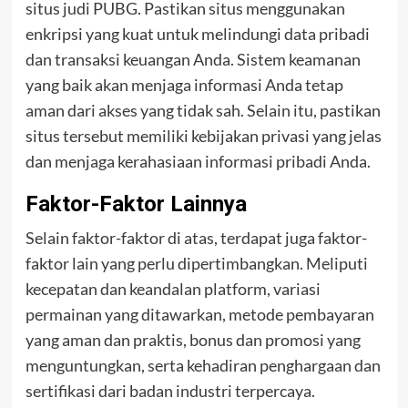
situs judi PUBG. Pastikan situs menggunakan
enkripsi yang kuat untuk melindungi data pribadi
dan transaksi keuangan Anda. Sistem keamanan
yang baik akan menjaga informasi Anda tetap
aman dari akses yang tidak sah. Selain itu, pastikan
situs tersebut memiliki kebijakan privasi yang jelas
dan menjaga kerahasiaan informasi pribadi Anda.
Faktor-Faktor Lainnya
Selain faktor-faktor di atas, terdapat juga faktor-
faktor lain yang perlu dipertimbangkan. Meliputi
kecepatan dan keandalan platform, variasi
permainan yang ditawarkan, metode pembayaran
yang aman dan praktis, bonus dan promosi yang
menguntungkan, serta kehadiran penghargaan dan
sertifikasi dari badan industri terpercaya.