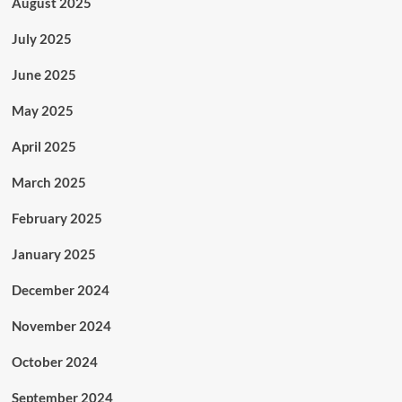
August 2025
July 2025
June 2025
May 2025
April 2025
March 2025
February 2025
January 2025
December 2024
November 2024
October 2024
September 2024