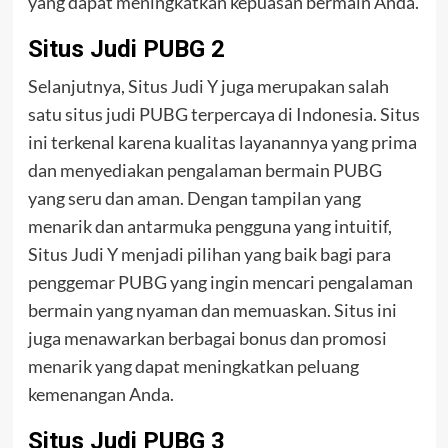
yang dapat meningkatkan kepuasan bermain Anda.
Situs Judi PUBG 2
Selanjutnya, Situs Judi Y juga merupakan salah
satu situs judi PUBG terpercaya di Indonesia. Situs
ini terkenal karena kualitas layanannya yang prima
dan menyediakan pengalaman bermain PUBG
yang seru dan aman. Dengan tampilan yang
menarik dan antarmuka pengguna yang intuitif,
Situs Judi Y menjadi pilihan yang baik bagi para
penggemar PUBG yang ingin mencari pengalaman
bermain yang nyaman dan memuaskan. Situs ini
juga menawarkan berbagai bonus dan promosi
menarik yang dapat meningkatkan peluang
kemenangan Anda.
Situs Judi PUBG 3