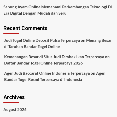
Sabung Ayam Online Memahami Perkembangan Teknologi Di
Era Digital Dengan Mudah dan Seru
Recent Comments
Judi Togel Online Deposit Pulsa Terpercaya
on
Menang Besar
di Taruhan Bandar Togel Online
Kemenangan Besar di Situs Judi Tembak Ikan Terpercaya
on
Daftar Bandar Togel Online Terpercaya 2026
Agen Judi Baccarat Online Indonesia Terpercaya
on
Agen
Bandar Togel Resmi Terpercaya di Indonesia
Archives
August 2026