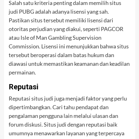
Salah satu kriteria penting dalam memilih situs
judi PUBG adalah adanya lisensi yang sah.
Pastikan situs tersebut memiliki lisensi dari
otoritas perjudian yang diakui, seperti PAGCOR
atau Isle of Man Gambling Supervision
Commission. Lisensi ini menunjukkan bahwa situs
tersebut beroperasi dalam batas hukum dan
diawasi untuk memastikan keamanan dan keadilan
permainan.
Reputasi
Reputasi situs judi juga menjadi faktor yang perlu
dipertimbangkan. Cari tahu pendapat dan
pengalaman pengguna lain melalui ulasan dan
forum diskusi. Situs judi dengan reputasi baik
umumnya menawarkan layanan yang terpercaya