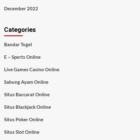
December 2022
Categories
Bandar Togel
E – Sports Online
Live Games Casino Online
Sabung Ayam Online
Situs Baccarat Online
Situs Blackjack Online
Situs Poker Online
Situs Slot Online