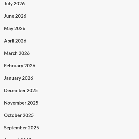
July 2026
June 2026
May 2026
April 2026
March 2026
February 2026
January 2026
December 2025
November 2025
October 2025
September 2025