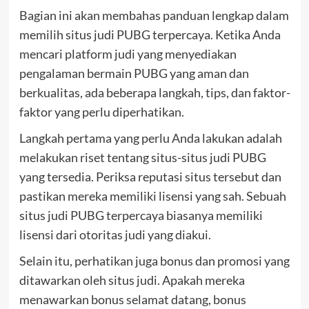
Bagian ini akan membahas panduan lengkap dalam
memilih situs judi PUBG terpercaya. Ketika Anda
mencari platform judi yang menyediakan
pengalaman bermain PUBG yang aman dan
berkualitas, ada beberapa langkah, tips, dan faktor-
faktor yang perlu diperhatikan.
Langkah pertama yang perlu Anda lakukan adalah
melakukan riset tentang situs-situs judi PUBG
yang tersedia. Periksa reputasi situs tersebut dan
pastikan mereka memiliki lisensi yang sah. Sebuah
situs judi PUBG terpercaya biasanya memiliki
lisensi dari otoritas judi yang diakui.
Selain itu, perhatikan juga bonus dan promosi yang
ditawarkan oleh situs judi. Apakah mereka
menawarkan bonus selamat datang, bonus