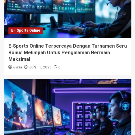
E - Sports Online
E-Sports Online Terpercaya Dengan Turnamen Seru
Bonus Melimpah Untuk Pengalaman Bermain
Maksimal
uss2a
0
July 11, 2026