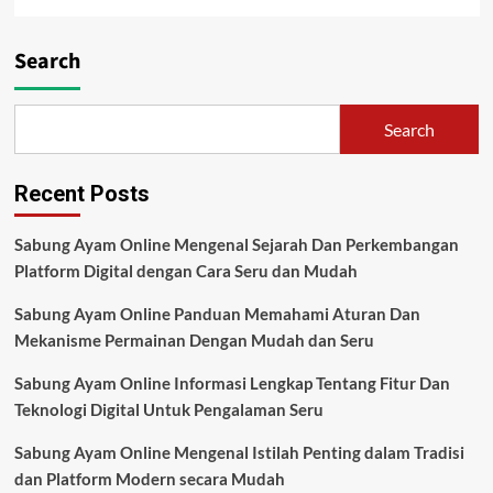
Search
Search
Recent Posts
Sabung Ayam Online Mengenal Sejarah Dan Perkembangan
Platform Digital dengan Cara Seru dan Mudah
Sabung Ayam Online Panduan Memahami Aturan Dan
Mekanisme Permainan Dengan Mudah dan Seru
Sabung Ayam Online Informasi Lengkap Tentang Fitur Dan
Teknologi Digital Untuk Pengalaman Seru
Sabung Ayam Online Mengenal Istilah Penting dalam Tradisi
dan Platform Modern secara Mudah