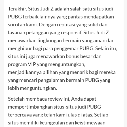
Terakhir, Situs Judi Z adalah salah satu situs judi
PUBG terbaik lainnya yang pantas mendapatkan
sorotan kami. Dengan reputasi yang solid dan
layanan pelanggan yang responsif, Situs Judi Z
menawarkan lingkungan bermain yang aman dan
menghibur bagi para penggemar PUBG. Selain itu,
situs ini juga menawarkan bonus besar dan
program VIP yang menguntungkan,
menjadikannya pilihan yang menarik bagi mereka
yang mencari pengalaman bermain PUBG yang
lebih menguntungkan.
Setelah membaca review ini, Anda dapat
mempertimbangkan situs-situs judi PUBG
terpercaya yang telah kami ulas di atas. Setiap
situs memiliki keunggulan dan keistimewaan