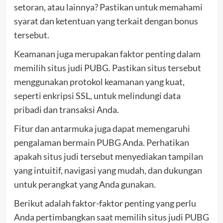
setoran, atau lainnya? Pastikan untuk memahami
syarat dan ketentuan yang terkait dengan bonus
tersebut.
Keamanan juga merupakan faktor penting dalam
memilih situs judi PUBG. Pastikan situs tersebut
menggunakan protokol keamanan yang kuat,
seperti enkripsi SSL, untuk melindungi data
pribadi dan transaksi Anda.
Fitur dan antarmuka juga dapat memengaruhi
pengalaman bermain PUBG Anda. Perhatikan
apakah situs judi tersebut menyediakan tampilan
yang intuitif, navigasi yang mudah, dan dukungan
untuk perangkat yang Anda gunakan.
Berikut adalah faktor-faktor penting yang perlu
Anda pertimbangkan saat memilih situs judi PUBG