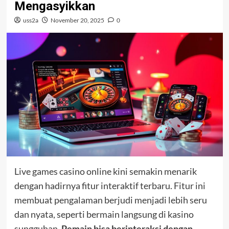
Mengasyikkan
uss2a
November 20, 2025
0
Live games casino online kini semakin menarik
dengan hadirnya fitur interaktif terbaru. Fitur ini
membuat pengalaman berjudi menjadi lebih seru
dan nyata, seperti bermain langsung di kasino
sungguhan.
Pemain bisa berinteraksi dengan