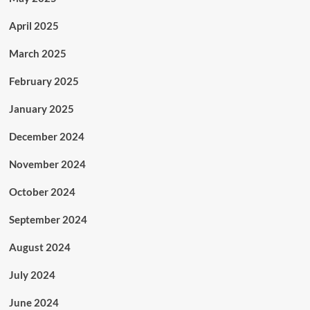
April 2025
March 2025
February 2025
January 2025
December 2024
November 2024
October 2024
September 2024
August 2024
July 2024
June 2024