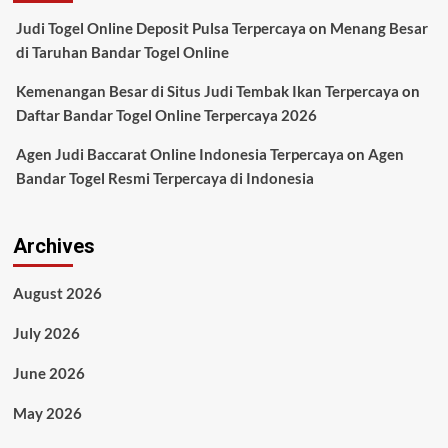
Judi Togel Online Deposit Pulsa Terpercaya
on
Menang Besar
di Taruhan Bandar Togel Online
Kemenangan Besar di Situs Judi Tembak Ikan Terpercaya
on
Daftar Bandar Togel Online Terpercaya 2026
Agen Judi Baccarat Online Indonesia Terpercaya
on
Agen
Bandar Togel Resmi Terpercaya di Indonesia
Archives
August 2026
July 2026
June 2026
May 2026