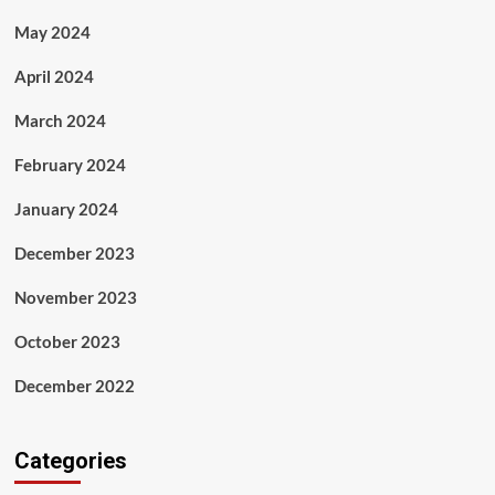
May 2024
April 2024
March 2024
February 2024
January 2024
December 2023
November 2023
October 2023
December 2022
Categories