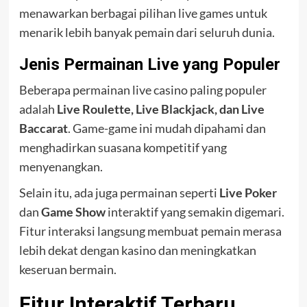
menawarkan berbagai pilihan live games untuk
menarik lebih banyak pemain dari seluruh dunia.
Jenis Permainan Live yang Populer
Beberapa permainan live casino paling populer
adalah
Live Roulette, Live Blackjack, dan Live
Baccarat
. Game-game ini mudah dipahami dan
menghadirkan suasana kompetitif yang
menyenangkan.
Selain itu, ada juga permainan seperti
Live Poker
dan
Game Show
interaktif yang semakin digemari.
Fitur interaksi langsung membuat pemain merasa
lebih dekat dengan kasino dan meningkatkan
keseruan bermain.
Fitur Interaktif Terbaru