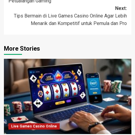
Petualangan Gaming
Next:
Tips Bermain di Live Games Casino Online Agar Lebih
Menarik dan Kompetitif untuk Pemula dan Pro
More Stories
Live Games Casino Online