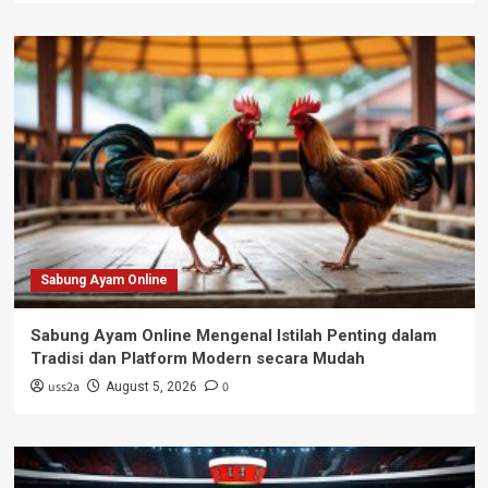
Sabung Ayam Online
Sabung Ayam Online Mengenal Istilah Penting dalam
Tradisi dan Platform Modern secara Mudah
uss2a
0
August 5, 2026