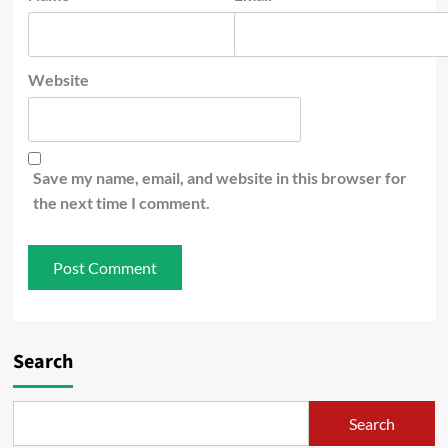
Website
Save my name, email, and website in this browser for
the next time I comment.
Search
Search