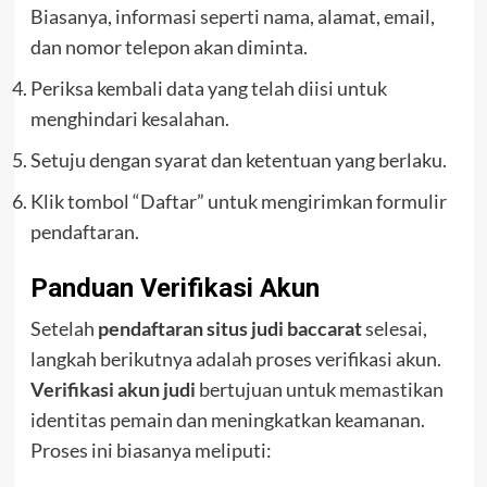
Biasanya, informasi seperti nama, alamat, email,
dan nomor telepon akan diminta.
Periksa kembali data yang telah diisi untuk
menghindari kesalahan.
Setuju dengan syarat dan ketentuan yang berlaku.
Klik tombol “Daftar” untuk mengirimkan formulir
pendaftaran.
Panduan Verifikasi Akun
Setelah
pendaftaran situs judi baccarat
selesai,
langkah berikutnya adalah proses verifikasi akun.
Verifikasi akun judi
bertujuan untuk memastikan
identitas pemain dan meningkatkan keamanan.
Proses ini biasanya meliputi: