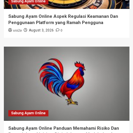
Sabung Ayam Online
Sabung Ayam Online Aspek Regulasi Keamanan Dan
Penggunaan Platform yang Ramah Pengguna
uss2a
0
August 3, 2026
Sabung Ayam Online
Sabung Ayam Online Panduan Memahami Risiko Dan