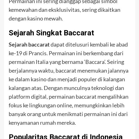
Permainan ini sering dianggap sebagai simbol
kemewahan dan eksklusivitas, sering dikaitkan
dengan kasino mewah.
Sejarah Singkat Baccarat
Sejarah baccarat
dapat ditelusuri kembali ke abad
ke-19 di Prancis. Permainan ini berkembang dari
permainan Italia yang bernama ‘Baccara’. Seiring
berjalannya waktu, baccarat menemukan jalannya
ke dalam kasino dan menjadi populer di kalangan
kalangan atas. Dengan munculnya teknologi dan
platform digital, permainan baccarat mengalihkan
fokus ke lingkungan online, memungkinkan lebih
banyak orang untuk menikmati permainan ini dari
kenyamanan rumah mereka.
Popularitas Baccarat di Indonesia