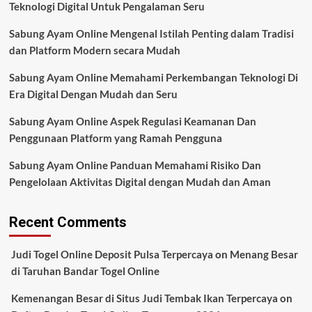
Teknologi Digital Untuk Pengalaman Seru
Sabung Ayam Online Mengenal Istilah Penting dalam Tradisi
dan Platform Modern secara Mudah
Sabung Ayam Online Memahami Perkembangan Teknologi Di
Era Digital Dengan Mudah dan Seru
Sabung Ayam Online Aspek Regulasi Keamanan Dan
Penggunaan Platform yang Ramah Pengguna
Sabung Ayam Online Panduan Memahami Risiko Dan
Pengelolaan Aktivitas Digital dengan Mudah dan Aman
Recent Comments
Judi Togel Online Deposit Pulsa Terpercaya
on
Menang Besar
di Taruhan Bandar Togel Online
Kemenangan Besar di Situs Judi Tembak Ikan Terpercaya
on