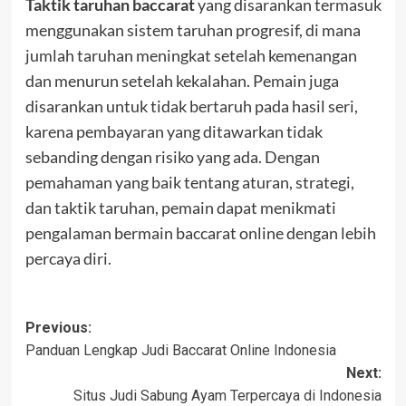
Taktik taruhan baccarat
yang disarankan termasuk
menggunakan sistem taruhan progresif, di mana
jumlah taruhan meningkat setelah kemenangan
dan menurun setelah kekalahan. Pemain juga
disarankan untuk tidak bertaruh pada hasil seri,
karena pembayaran yang ditawarkan tidak
sebanding dengan risiko yang ada. Dengan
pemahaman yang baik tentang aturan, strategi,
dan taktik taruhan, pemain dapat menikmati
pengalaman bermain baccarat online dengan lebih
percaya diri.
Post
Previous:
Panduan Lengkap Judi Baccarat Online Indonesia
navigation
Next:
Situs Judi Sabung Ayam Terpercaya di Indonesia