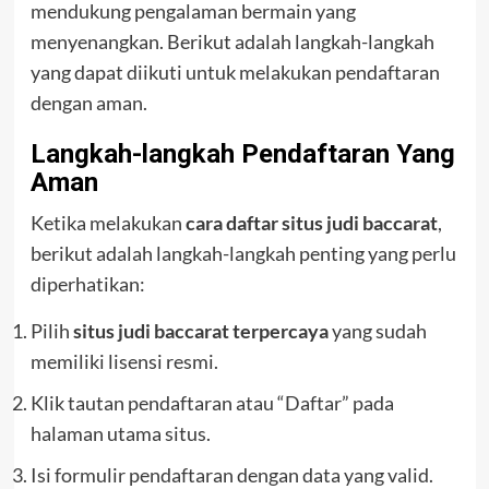
mendukung pengalaman bermain yang
menyenangkan. Berikut adalah langkah-langkah
yang dapat diikuti untuk melakukan pendaftaran
dengan aman.
Langkah-langkah Pendaftaran Yang
Aman
Ketika melakukan
cara daftar situs judi baccarat
,
berikut adalah langkah-langkah penting yang perlu
diperhatikan:
Pilih
situs judi baccarat terpercaya
yang sudah
memiliki lisensi resmi.
Klik tautan pendaftaran atau “Daftar” pada
halaman utama situs.
Isi formulir pendaftaran dengan data yang valid.