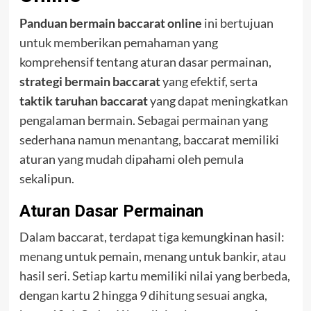
Panduan bermain baccarat online
ini bertujuan
untuk memberikan pemahaman yang
komprehensif tentang aturan dasar permainan,
strategi bermain baccarat
yang efektif, serta
taktik taruhan baccarat
yang dapat meningkatkan
pengalaman bermain. Sebagai permainan yang
sederhana namun menantang, baccarat memiliki
aturan yang mudah dipahami oleh pemula
sekalipun.
Aturan Dasar Permainan
Dalam baccarat, terdapat tiga kemungkinan hasil:
menang untuk pemain, menang untuk bankir, atau
hasil seri. Setiap kartu memiliki nilai yang berbeda,
dengan kartu 2 hingga 9 dihitung sesuai angka,