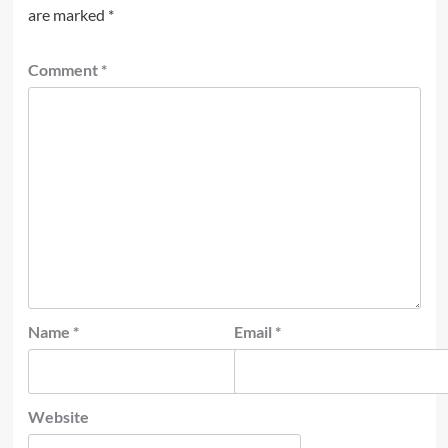
are marked
*
Comment
*
Name
*
Email
*
Website