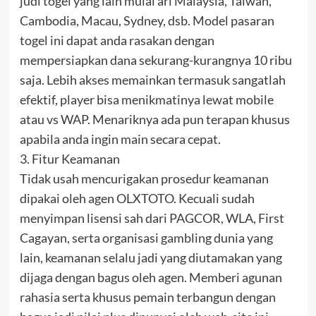
judi togel yang lain mulai ari Malaysia, Taiwan,
Cambodia, Macau, Sydney, dsb. Model pasaran
togel ini dapat anda rasakan dengan
mempersiapkan dana sekurang-kurangnya 10 ribu
saja. Lebih akses memainkan termasuk sangatlah
efektif, player bisa menikmatinya lewat mobile
atau vs WAP. Menariknya ada pun terapan khusus
apabila anda ingin main secara cepat.
3. Fitur Keamanan
Tidak usah mencurigakan prosedur keamanan
dipakai oleh agen OLXTOTO. Kecuali sudah
menyimpan lisensi sah dari PAGCOR, WLA, First
Cagayan, serta organisasi gambling dunia yang
lain, keamanan selalu jadi yang diutamakan yang
dijaga dengan bagus oleh agen. Memberi agunan
rahasia serta khusus pemain terbangun dengan