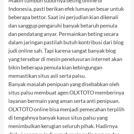
Makin tumbuh suburnya beting online di
Indonesia, pasti berikan efek lumayan besar untuk
beberapa bettor. Saat ini perjudian kian dikenali
dan sanggup pengaruhi banyak betaruh pemula
dan pendatang anyar. Permainkan beting secara
dalam jaringan pastilah butuh kontribusi dari blog
judi online sah. Tapi karena sangat banyak blog
yang tersebar di mesin penelusuran internet akan
bikin beberapa pemula kian kebingungan
memastikan situs asli serta palsu.
Banyak masalah penipuan yang disebabkan oleh
situs palsu membuat agen OLXTOTO memberinya
layanan bermain yang aman serta anti penipuan.
OLXTOTO online bisa menjadi pemecahan terpilih
di tengahnya banyak kasus situs palsu yang
menimbulkan kerugian seluruh pihak. Hadirnya