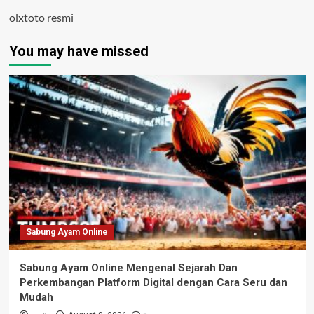
olxtoto resmi
You may have missed
Sabung Ayam Online
Sabung Ayam Online Mengenal Sejarah Dan
Perkembangan Platform Digital dengan Cara Seru dan
Mudah