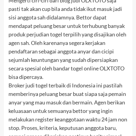
Mengerti ciri-ciri dari blog judi OLXTOTO saja
pasti tak akan cup bila anda tidak ikut masuk jadi
sisi anggota sah didalamnya. Bettor dapat
mendapat peluang besar untuk terhubung banyak
produk perjudian togel terpilih yang disajikan oleh
agen sah. Oleh karenanya segera kerjakan
pendaftaran sebagai anggota anyar dan cicipi
sejumlah keuntungan yang sudah dipersiapkan
secara spesial oleh bandar togel online OLXTOTO
bisa dipercaya.
Broker judi togel terbaik di Indonesia ini pastilah
memberinya peluang besar buat siapa saja pemain
anyar yang mau masuk dan bermain. Agen berikan
keluasaan untuk semuanya bettor yang ingin
melakukan register keanggotaan waktu 24 jam non
stop. Proses, kriteria, keputusan anggota baru,