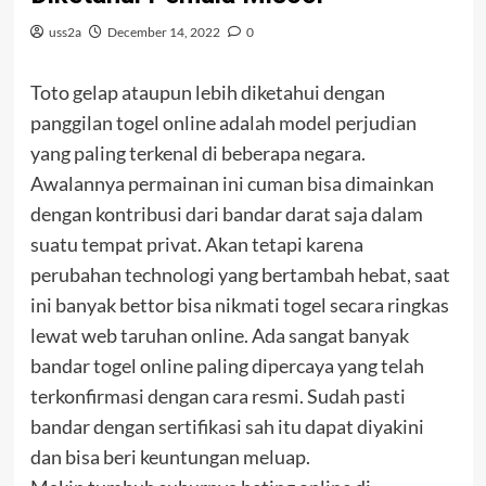
uss2a
December 14, 2022
0
Toto gelap ataupun lebih diketahui dengan
panggilan togel online adalah model perjudian
yang paling terkenal di beberapa negara.
Awalannya permainan ini cuman bisa dimainkan
dengan kontribusi dari bandar darat saja dalam
suatu tempat privat. Akan tetapi karena
perubahan technologi yang bertambah hebat, saat
ini banyak bettor bisa nikmati togel secara ringkas
lewat web taruhan online. Ada sangat banyak
bandar togel online paling dipercaya yang telah
terkonfirmasi dengan cara resmi. Sudah pasti
bandar dengan sertifikasi sah itu dapat diyakini
dan bisa beri keuntungan meluap.