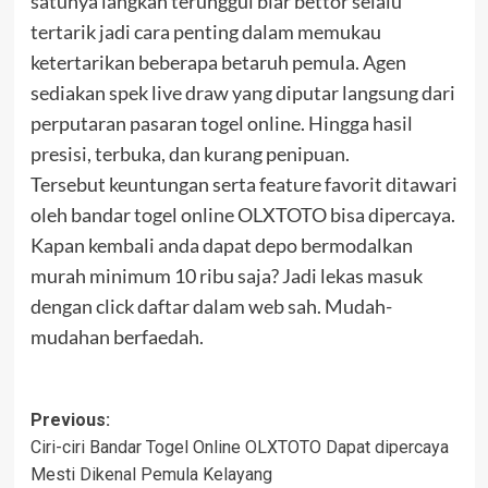
satunya langkah terunggul biar bettor selalu
tertarik jadi cara penting dalam memukau
ketertarikan beberapa betaruh pemula. Agen
sediakan spek live draw yang diputar langsung dari
perputaran pasaran togel online. Hingga hasil
presisi, terbuka, dan kurang penipuan.
Tersebut keuntungan serta feature favorit ditawari
oleh bandar togel online OLXTOTO bisa dipercaya.
Kapan kembali anda dapat depo bermodalkan
murah minimum 10 ribu saja? Jadi lekas masuk
dengan click daftar dalam web sah. Mudah-
mudahan berfaedah.
Post
Previous:
Ciri-ciri Bandar Togel Online OLXTOTO Dapat dipercaya
navigation
Mesti Dikenal Pemula Kelayang