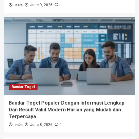
uss2a
0
June 9, 2026
Bandar Togel
Bandar Togel Populer Dengan Informasi Lengkap
Dan Result Valid Modern Harian yang Mudah dan
Terpercaya
uss2a
0
June 8, 2026