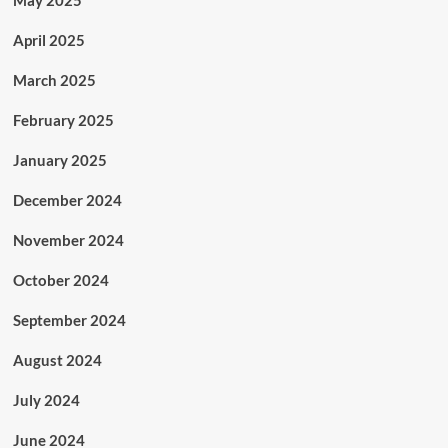
May 2025
April 2025
March 2025
February 2025
January 2025
December 2024
November 2024
October 2024
September 2024
August 2024
July 2024
June 2024