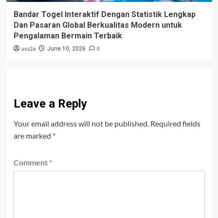
Bandar Togel Interaktif Dengan Statistik Lengkap
Dan Pasaran Global Berkualitas Modern untuk
Pengalaman Bermain Terbaik
uss2a
0
June 10, 2026
Leave a Reply
Your email address will not be published.
Required fields
are marked
*
Comment
*