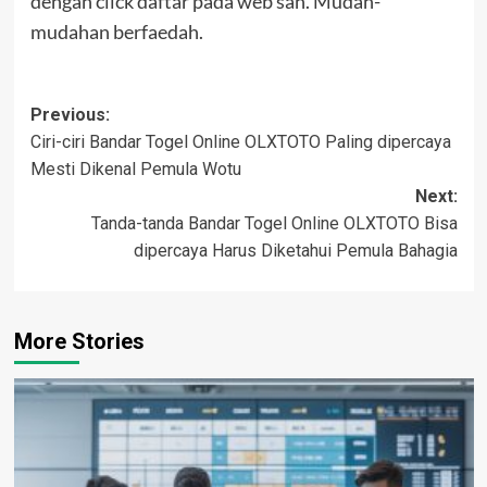
dengan click daftar pada web sah. Mudah-
mudahan berfaedah.
Post
Previous:
Ciri-ciri Bandar Togel Online OLXTOTO Paling dipercaya
navigation
Mesti Dikenal Pemula Wotu
Next:
Tanda-tanda Bandar Togel Online OLXTOTO Bisa
dipercaya Harus Diketahui Pemula Bahagia
More Stories