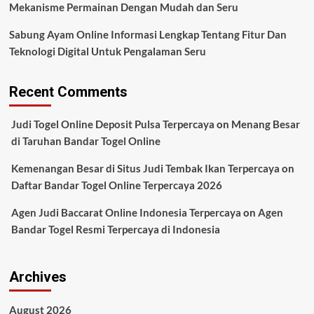
Mekanisme Permainan Dengan Mudah dan Seru
Sabung Ayam Online Informasi Lengkap Tentang Fitur Dan
Teknologi Digital Untuk Pengalaman Seru
Recent Comments
Judi Togel Online Deposit Pulsa Terpercaya
on
Menang Besar
di Taruhan Bandar Togel Online
Kemenangan Besar di Situs Judi Tembak Ikan Terpercaya
on
Daftar Bandar Togel Online Terpercaya 2026
Agen Judi Baccarat Online Indonesia Terpercaya
on
Agen
Bandar Togel Resmi Terpercaya di Indonesia
Archives
August 2026