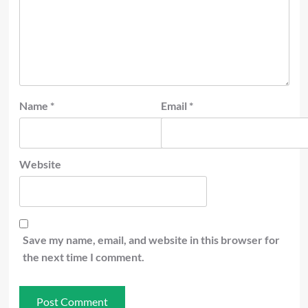
Name
*
Email
*
Website
Save my name, email, and website in this browser for
the next time I comment.