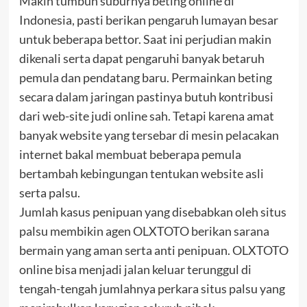
Makin tumbuh suburnya beting online di
Indonesia, pasti berikan pengaruh lumayan besar
untuk beberapa bettor. Saat ini perjudian makin
dikenali serta dapat pengaruhi banyak betaruh
pemula dan pendatang baru. Permainkan beting
secara dalam jaringan pastinya butuh kontribusi
dari web-site judi online sah. Tetapi karena amat
banyak website yang tersebar di mesin pelacakan
internet bakal membuat beberapa pemula
bertambah kebingungan tentukan website asli
serta palsu.
Jumlah kasus penipuan yang disebabkan oleh situs
palsu membikin agen OLXTOTO berikan sarana
bermain yang aman serta anti penipuan. OLXTOTO
online bisa menjadi jalan keluar terunggul di
tengah-tengah jumlahnya perkara situs palsu yang