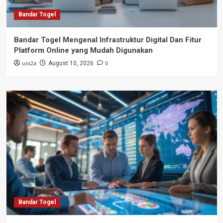
Bandar Togel
Bandar Togel Mengenal Infrastruktur Digital Dan Fitur
Platform Online yang Mudah Digunakan
uss2a
0
August 10, 2026
Bandar Togel