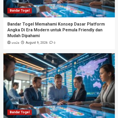
Bandar Togel
Bandar Togel Memahami Konsep Dasar Platform
Angka Di Era Modern untuk Pemula Friendly dan
Mudah Dipahami
uss2a
0
August 9, 2026
Bandar Togel