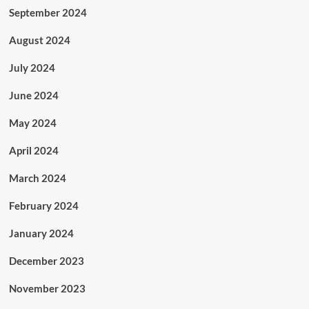
September 2024
August 2024
July 2024
June 2024
May 2024
April 2024
March 2024
February 2024
January 2024
December 2023
November 2023