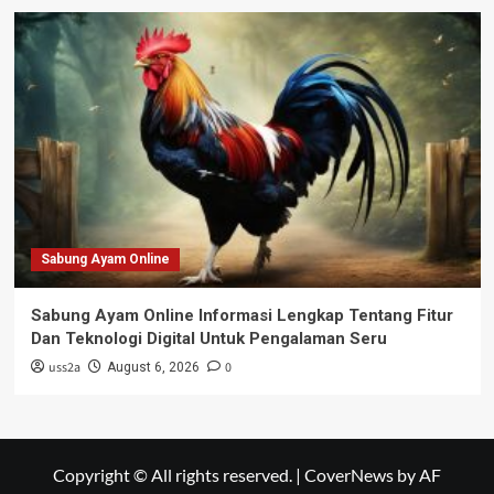
Sabung Ayam Online
Sabung Ayam Online Informasi Lengkap Tentang Fitur
Dan Teknologi Digital Untuk Pengalaman Seru
uss2a
0
August 6, 2026
Copyright © All rights reserved.
|
CoverNews
by AF