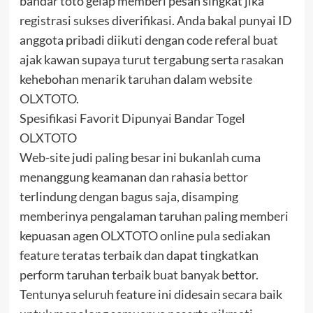
bandar toto gelap memberi pesan singkat jika
registrasi sukses diverifikasi. Anda bakal punyai ID
anggota pribadi diikuti dengan code referal buat
ajak kawan supaya turut tergabung serta rasakan
kehebohan menarik taruhan dalam website
OLXTOTO.
Spesifikasi Favorit Dipunyai Bandar Togel
OLXTOTO
Web-site judi paling besar ini bukanlah cuma
menanggung keamanan dan rahasia bettor
terlindung dengan bagus saja, disamping
memberinya pengalaman taruhan paling memberi
kepuasan agen OLXTOTO online pula sediakan
feature teratas terbaik dan dapat tingkatkan
perform taruhan terbaik buat banyak bettor.
Tentunya seluruh feature ini didesain secara baik