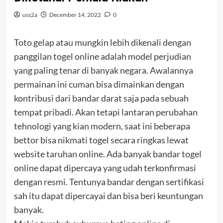
uss2a
December 14, 2022
0
Toto gelap atau mungkin lebih dikenali dengan
panggilan togel online adalah model perjudian
yang paling tenar di banyak negara. Awalannya
permainan ini cuman bisa dimainkan dengan
kontribusi dari bandar darat saja pada sebuah
tempat pribadi. Akan tetapi lantaran perubahan
tehnologi yang kian modern, saat ini beberapa
bettor bisa nikmati togel secara ringkas lewat
website taruhan online. Ada banyak bandar togel
online dapat dipercaya yang udah terkonfirmasi
dengan resmi. Tentunya bandar dengan sertifikasi
sah itu dapat dipercayai dan bisa beri keuntungan
banyak.