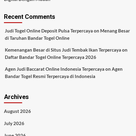
Recent Comments
Judi Togel Online Deposit Pulsa Terpercaya
on
Menang Besar
di Taruhan Bandar Togel Online
Kemenangan Besar di Situs Judi Tembak Ikan Terpercaya
on
Daftar Bandar Togel Online Terpercaya 2026
Agen Judi Baccarat Online Indonesia Terpercaya
on
Agen
Bandar Togel Resmi Terpercaya di Indonesia
Archives
August 2026
July 2026
June 2026