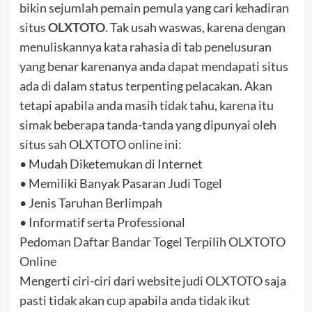
bikin sejumlah pemain pemula yang cari kehadiran
situs
OLXTOTO
. Tak usah waswas, karena dengan
menuliskannya kata rahasia di tab penelusuran
yang benar karenanya anda dapat mendapati situs
ada di dalam status terpenting pelacakan. Akan
tetapi apabila anda masih tidak tahu, karena itu
simak beberapa tanda-tanda yang dipunyai oleh
situs sah OLXTOTO online ini:
• Mudah Diketemukan di Internet
• Memiliki Banyak Pasaran Judi Togel
• Jenis Taruhan Berlimpah
• Informatif serta Professional
Pedoman Daftar Bandar Togel Terpilih OLXTOTO
Online
Mengerti ciri-ciri dari website judi OLXTOTO saja
pasti tidak akan cup apabila anda tidak ikut