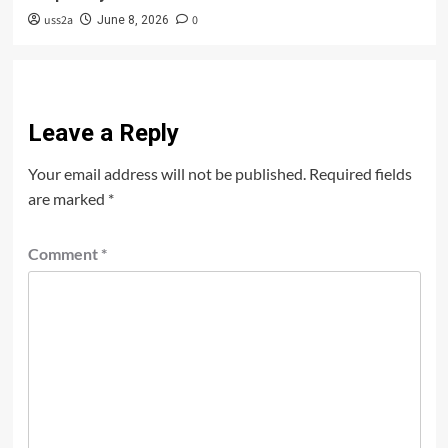
uss2a
0
June 8, 2026
Leave a Reply
Your email address will not be published.
Required fields
are marked
*
Comment
*