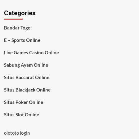
Categories
Bandar Togel
E – Sports Online
Live Games Casino Online
Sabung Ayam Online
Situs Baccarat Online
Situs Blackjack Online
Situs Poker Online
Situs Slot Online
olxtoto login