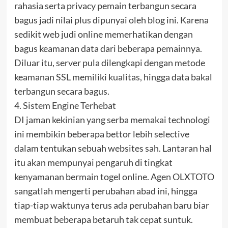
rahasia serta privacy pemain terbangun secara
bagus jadi nilai plus dipunyai oleh blog ini. Karena
sedikit web judi online memerhatikan dengan
bagus keamanan data dari beberapa pemainnya.
Diluar itu, server pula dilengkapi dengan metode
keamanan SSL memiliki kualitas, hingga data bakal
terbangun secara bagus.
4. Sistem Engine Terhebat
DI jaman kekinian yang serba memakai technologi
ini membikin beberapa bettor lebih selective
dalam tentukan sebuah websites sah. Lantaran hal
itu akan mempunyai pengaruh di tingkat
kenyamanan bermain togel online. Agen OLXTOTO
sangatlah mengerti perubahan abad ini, hingga
tiap-tiap waktunya terus ada perubahan baru biar
membuat beberapa betaruh tak cepat suntuk.