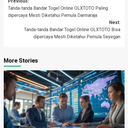
Post
Previous:
Tanda-tanda Bandar Togel Online OLXTOTO Paling
navigation
dipercaya Mesti Diketahui Pemula Darmaraja
Next:
Tanda-tanda Bandar Togel Online OLXTOTO Bisa
dipercaya Mesti Diketahui Pemula Seyegan
More Stories