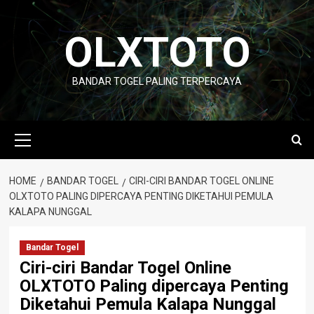
Skip
to
OLXTOTO
content
BANDAR TOGEL PALING TERPERCAYA
Primary
Menu
HOME
BANDAR TOGEL
CIRI-CIRI BANDAR TOGEL ONLINE
OLXTOTO PALING DIPERCAYA PENTING DIKETAHUI PEMULA
KALAPA NUNGGAL
Bandar Togel
Ciri-ciri Bandar Togel Online
OLXTOTO Paling dipercaya Penting
Diketahui Pemula Kalapa Nunggal