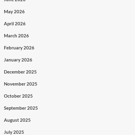
May 2026
April 2026
March 2026
February 2026
January 2026
December 2025
November 2025
October 2025
September 2025
August 2025
July 2025