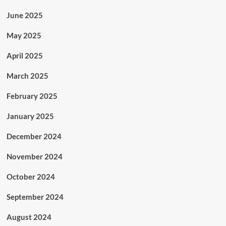
June 2025
May 2025
April 2025
March 2025
February 2025
January 2025
December 2024
November 2024
October 2024
September 2024
August 2024