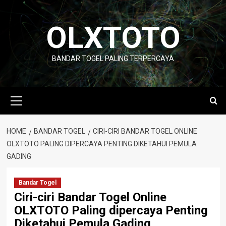
Skip
to
OLXTOTO
content
BANDAR TOGEL PALING TERPERCAYA
Primary
Menu
HOME
BANDAR TOGEL
CIRI-CIRI BANDAR TOGEL ONLINE
OLXTOTO PALING DIPERCAYA PENTING DIKETAHUI PEMULA
GADING
Bandar Togel
Ciri-ciri Bandar Togel Online
OLXTOTO Paling dipercaya Penting
Diketahui Pemula Gading