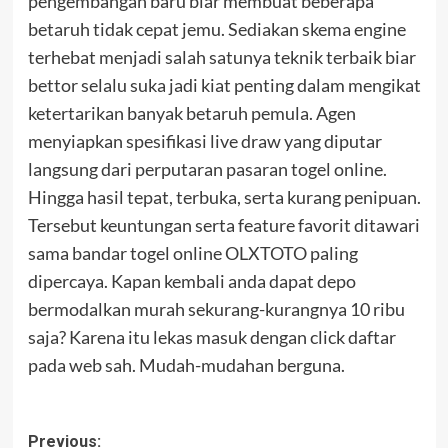
pengembangan baru biar membuat beberapa
betaruh tidak cepat jemu. Sediakan skema engine
terhebat menjadi salah satunya teknik terbaik biar
bettor selalu suka jadi kiat penting dalam mengikat
ketertarikan banyak betaruh pemula. Agen
menyiapkan spesifikasi live draw yang diputar
langsung dari perputaran pasaran togel online.
Hingga hasil tepat, terbuka, serta kurang penipuan.
Tersebut keuntungan serta feature favorit ditawari
sama bandar togel online OLXTOTO paling
dipercaya. Kapan kembali anda dapat depo
bermodalkan murah sekurang-kurangnya 10 ribu
saja? Karena itu lekas masuk dengan click daftar
pada web sah. Mudah-mudahan berguna.
Post
Previous: