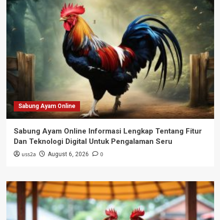
Sabung Ayam Online
Sabung Ayam Online Informasi Lengkap Tentang Fitur
Dan Teknologi Digital Untuk Pengalaman Seru
uss2a
0
August 6, 2026