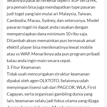
Selainnya pasaran terkenal seperti SGP serta HK,
pra pemain bisa juga mendapatkan type pasaran
judi togel yang lain mulai ari Malaysia, Taiwan,
Cambodia, Macau, Sydney, dan seterusnya. Model
pasaran togel ini dapat anda rasakan dengan
mempersiapkan dana minimum 10 ribu saja.
Ditambah akses memainkan pun termasuk amat
efektif, player bisa menikmatinya lewat mobile
atau vs WAP. Menariknya ada pun program pribadi
kalau anda ingin main secara cepat.
3. Fitur Keamanan
Tidak usah mencurigakan struktur keamanan
dipakai oleh agen OLXTOTO. Selainnya udah
menyimpan lisensi sah dari PAGCOR, WLA, First
Cagayan, serta organisasi gambling dunia yang
lain, keamanan selalu jadi fokus utama yang dijaga