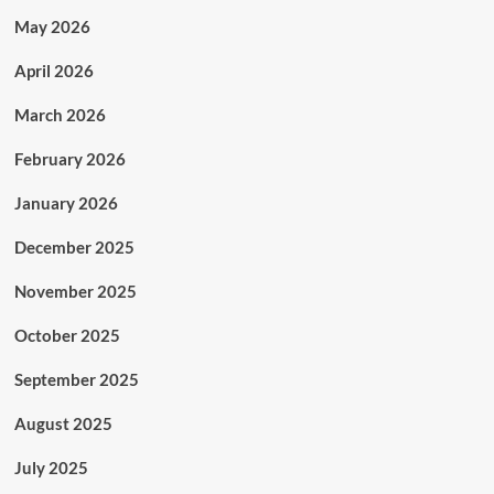
May 2026
April 2026
March 2026
February 2026
January 2026
December 2025
November 2025
October 2025
September 2025
August 2025
July 2025