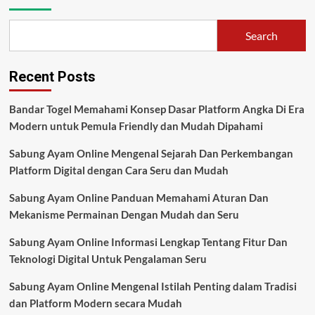
Search
Recent Posts
Bandar Togel Memahami Konsep Dasar Platform Angka Di Era
Modern untuk Pemula Friendly dan Mudah Dipahami
Sabung Ayam Online Mengenal Sejarah Dan Perkembangan
Platform Digital dengan Cara Seru dan Mudah
Sabung Ayam Online Panduan Memahami Aturan Dan
Mekanisme Permainan Dengan Mudah dan Seru
Sabung Ayam Online Informasi Lengkap Tentang Fitur Dan
Teknologi Digital Untuk Pengalaman Seru
Sabung Ayam Online Mengenal Istilah Penting dalam Tradisi
dan Platform Modern secara Mudah