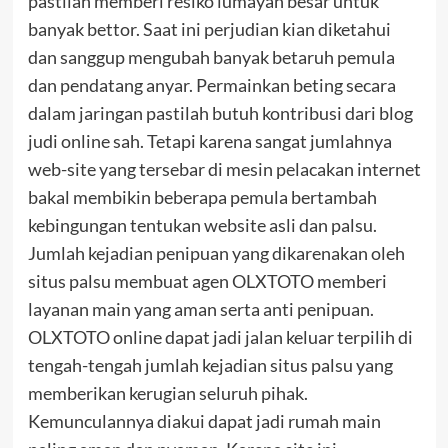
pastilah memberi resiko lumayan besar untuk
banyak bettor. Saat ini perjudian kian diketahui
dan sanggup mengubah banyak betaruh pemula
dan pendatang anyar. Permainkan beting secara
dalam jaringan pastilah butuh kontribusi dari blog
judi online sah. Tetapi karena sangat jumlahnya
web-site yang tersebar di mesin pelacakan internet
bakal membikin beberapa pemula bertambah
kebingungan tentukan website asli dan palsu.
Jumlah kejadian penipuan yang dikarenakan oleh
situs palsu membuat agen OLXTOTO memberi
layanan main yang aman serta anti penipuan.
OLXTOTO online dapat jadi jalan keluar terpilih di
tengah-tengah jumlah kejadian situs palsu yang
memberikan kerugian seluruh pihak.
Kemunculannya diakui dapat jadi rumah main