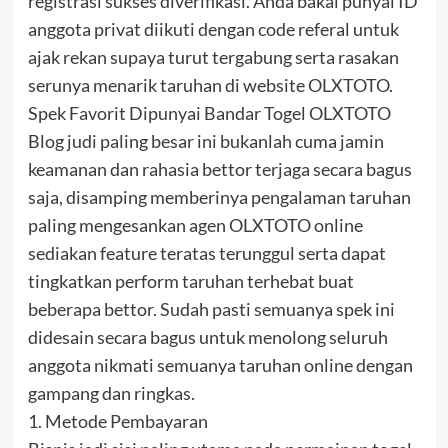
registrasi sukses diverifikasi. Anda bakal punyai ID
anggota privat diikuti dengan code referal untuk
ajak rekan supaya turut tergabung serta rasakan
serunya menarik taruhan di website OLXTOTO.
Spek Favorit Dipunyai Bandar Togel OLXTOTO
Blog judi paling besar ini bukanlah cuma jamin
keamanan dan rahasia bettor terjaga secara bagus
saja, disamping memberinya pengalaman taruhan
paling mengesankan agen OLXTOTO online
sediakan feature teratas terunggul serta dapat
tingkatkan perform taruhan terhebat buat
beberapa bettor. Sudah pasti semuanya spek ini
didesain secara bagus untuk menolong seluruh
anggota nikmati semuanya taruhan online dengan
gampang dan ringkas.
1. Metode Pembayaran