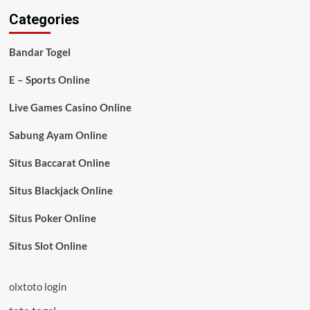
Categories
Bandar Togel
E – Sports Online
Live Games Casino Online
Sabung Ayam Online
Situs Baccarat Online
Situs Blackjack Online
Situs Poker Online
Situs Slot Online
olxtoto login