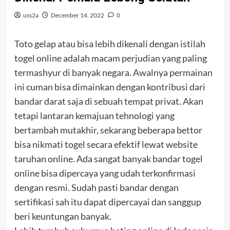
uss2a
December 14, 2022
0
Toto gelap atau bisa lebih dikenali dengan istilah
togel online adalah macam perjudian yang paling
termashyur di banyak negara. Awalnya permainan
ini cuman bisa dimainkan dengan kontribusi dari
bandar darat saja di sebuah tempat privat. Akan
tetapi lantaran kemajuan tehnologi yang
bertambah mutakhir, sekarang beberapa bettor
bisa nikmati togel secara efektif lewat website
taruhan online. Ada sangat banyak bandar togel
online bisa dipercaya yang udah terkonfirmasi
dengan resmi. Sudah pasti bandar dengan
sertifikasi sah itu dapat dipercayai dan sanggup
beri keuntungan banyak.