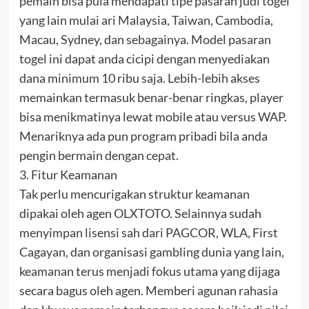
pemain bisa pula mendapati tipe pasaran judi togel
yang lain mulai ari Malaysia, Taiwan, Cambodia,
Macau, Sydney, dan sebagainya. Model pasaran
togel ini dapat anda cicipi dengan menyediakan
dana minimum 10 ribu saja. Lebih-lebih akses
memainkan termasuk benar-benar ringkas, player
bisa menikmatinya lewat mobile atau versus WAP.
Menariknya ada pun program pribadi bila anda
pengin bermain dengan cepat.
3. Fitur Keamanan
Tak perlu mencurigakan struktur keamanan
dipakai oleh agen OLXTOTO. Selainnya sudah
menyimpan lisensi sah dari PAGCOR, WLA, First
Cagayan, dan organisasi gambling dunia yang lain,
keamanan terus menjadi fokus utama yang dijaga
secara bagus oleh agen. Memberi agunan rahasia