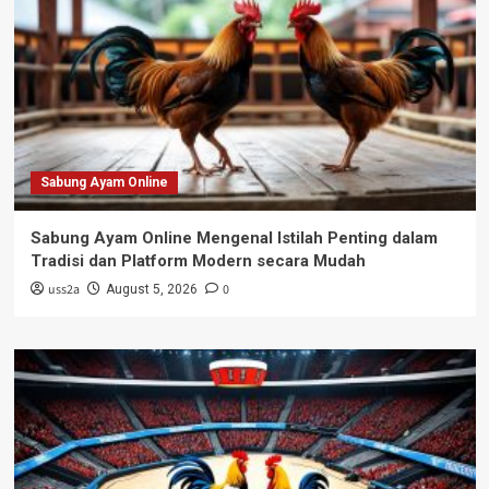
Sabung Ayam Online
Sabung Ayam Online Mengenal Istilah Penting dalam
Tradisi dan Platform Modern secara Mudah
uss2a
0
August 5, 2026