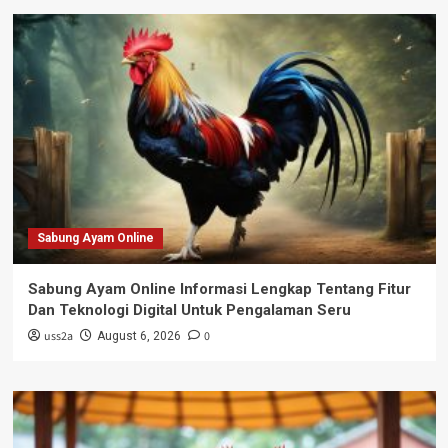
Sabung Ayam Online
Sabung Ayam Online Informasi Lengkap Tentang Fitur
Dan Teknologi Digital Untuk Pengalaman Seru
uss2a
0
August 6, 2026