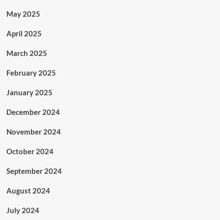
May 2025
April 2025
March 2025
February 2025
January 2025
December 2024
November 2024
October 2024
September 2024
August 2024
July 2024