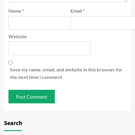
Name
*
Email
*
Website
Save my name, email, and website in this browser for
the next time I comment.
Search