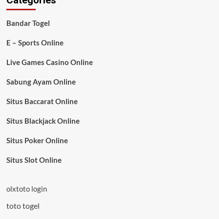
Categories
Bandar Togel
E – Sports Online
Live Games Casino Online
Sabung Ayam Online
Situs Baccarat Online
Situs Blackjack Online
Situs Poker Online
Situs Slot Online
olxtoto login
toto togel