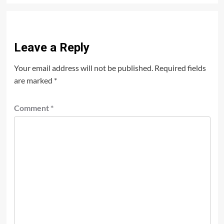
Leave a Reply
Your email address will not be published.
Required fields
are marked
*
Comment
*