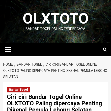
Skip
to
OLXTOTO
content
BANDAR TOGEL PALING TERPERCAYA
Primary
Menu
HOME
BANDAR TOGEL
CIRI-CIRI BANDAR TOGEL ONLINE
OLXTOTO PALING DIPERCAYA PENTING DIKENAL PEMULA LEBONG
SELATAN
Bandar Togel
Ciri-ciri Bandar Togel Online
OLXTOTO Paling dipercaya Penting
Dikenal Pemula Lebong Selatan