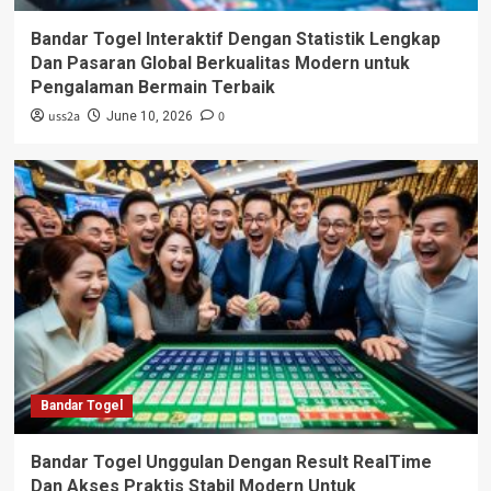
Bandar Togel Interaktif Dengan Statistik Lengkap
Dan Pasaran Global Berkualitas Modern untuk
Pengalaman Bermain Terbaik
uss2a
0
June 10, 2026
Bandar Togel
Bandar Togel Unggulan Dengan Result RealTime
Dan Akses Praktis Stabil Modern Untuk