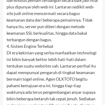
dan khusus pemain terbangun secara baik jadi nilai
plus dipunyai oleh web ini. Lantaran sedikit web-
site judi online mencermati secara bagus
keamanan data dari beberapa pemainnya. Tidak
hanya itu, server pun diberi dengan metode
keamanan SSL berkualitas, hingga data bakal
terbangun dengan bagus.
4. Sistem Engine Terhebat
DI era kekinian yang serba manfaatkan technologi
ini bikin banyak bettor lebih hati-hati dalam
tentukan suatu websites sah. Lantaran perihal itu
dapat mempunyai pengaruh di tingkat keamanan
bermain togel online. Agen OLXTOTO begitu
pahami kemajuan era ini, hingga tiap-tiap
waktunya ada terus pengembangan anyar supaya
bikin beberapa betaruh tak cepat jenuh. Sediakan