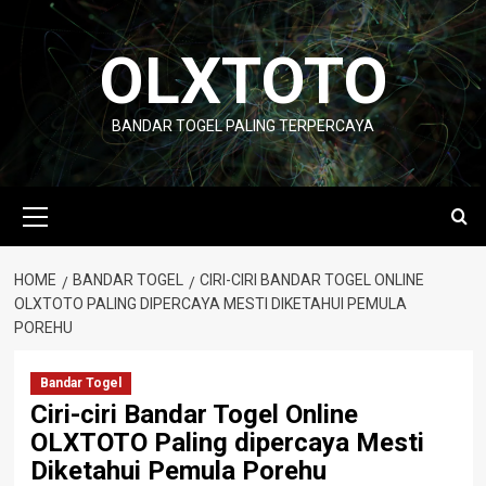
Skip
to
OLXTOTO
content
BANDAR TOGEL PALING TERPERCAYA
Primary
Menu
HOME
BANDAR TOGEL
CIRI-CIRI BANDAR TOGEL ONLINE
OLXTOTO PALING DIPERCAYA MESTI DIKETAHUI PEMULA
POREHU
Bandar Togel
Ciri-ciri Bandar Togel Online
OLXTOTO Paling dipercaya Mesti
Diketahui Pemula Porehu