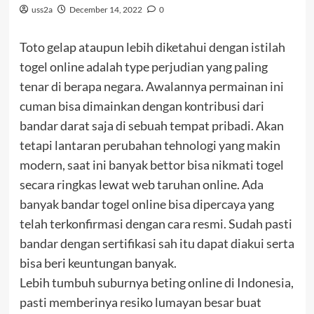
uss2a
December 14, 2022
0
Toto gelap ataupun lebih diketahui dengan istilah
togel online adalah type perjudian yang paling
tenar di berapa negara. Awalannya permainan ini
cuman bisa dimainkan dengan kontribusi dari
bandar darat saja di sebuah tempat pribadi. Akan
tetapi lantaran perubahan tehnologi yang makin
modern, saat ini banyak bettor bisa nikmati togel
secara ringkas lewat web taruhan online. Ada
banyak bandar togel online bisa dipercaya yang
telah terkonfirmasi dengan cara resmi. Sudah pasti
bandar dengan sertifikasi sah itu dapat diakui serta
bisa beri keuntungan banyak.
Lebih tumbuh suburnya beting online di Indonesia,
pasti memberinya resiko lumayan besar buat