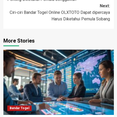
Next:
Ciri-ciri Bandar Togel Online OLXTOTO Dapat dipercaya
Harus Diketahui Pemula Sobang
More Stories
Bandar Togel