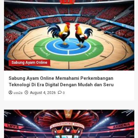
Sabung Ayam Online
Sabung Ayam Online Memahami Perkembangan
Teknologi Di Era Digital Dengan Mudah dan Seru
uss2a
0
August 4, 2026