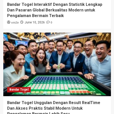
Bandar Togel Interaktif Dengan Statistik Lengkap
Dan Pasaran Global Berkualitas Modern untuk
Pengalaman Bermain Terbaik
uss2a
0
June 10, 2026
Bandar Togel
Bandar Togel Unggulan Dengan Result RealTime
Dan Akses Praktis Stabil Modern Untuk
Pengalaman Bermain Lebih Seru