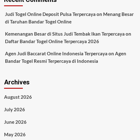
Judi Togel Online Deposit Pulsa Terpercaya
on
Menang Besar
di Taruhan Bandar Togel Online
Kemenangan Besar di Situs Judi Tembak Ikan Terpercaya
on
Daftar Bandar Togel Online Terpercaya 2026
Agen Judi Baccarat Online Indonesia Terpercaya
on
Agen
Bandar Togel Resmi Terpercaya di Indonesia
Archives
August 2026
July 2026
June 2026
May 2026