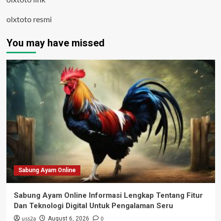
olxtoto resmi
You may have missed
Sabung Ayam Online
Sabung Ayam Online Informasi Lengkap Tentang Fitur
Dan Teknologi Digital Untuk Pengalaman Seru
uss2a
0
August 6, 2026