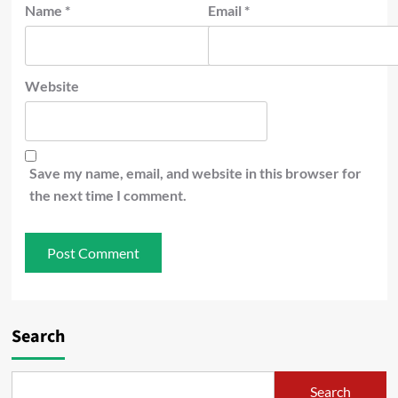
Name
*
Email
*
Website
Save my name, email, and website in this browser for
the next time I comment.
Search
Search