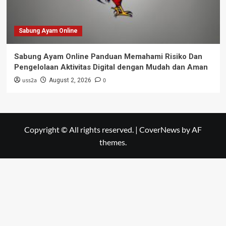
Sabung Ayam Online
Sabung Ayam Online Panduan Memahami Risiko Dan
Pengelolaan Aktivitas Digital dengan Mudah dan Aman
uss2a
0
August 2, 2026
Copyright © All rights reserved.
|
CoverNews
by AF
themes.