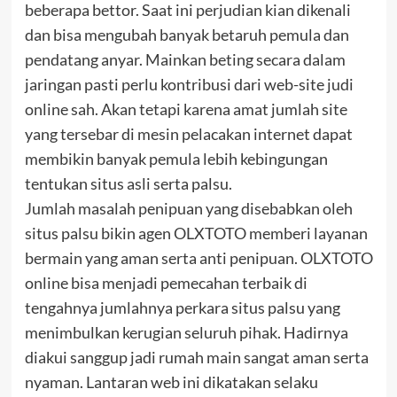
beberapa bettor. Saat ini perjudian kian dikenali
dan bisa mengubah banyak betaruh pemula dan
pendatang anyar. Mainkan beting secara dalam
jaringan pasti perlu kontribusi dari web-site judi
online sah. Akan tetapi karena amat jumlah site
yang tersebar di mesin pelacakan internet dapat
membikin banyak pemula lebih kebingungan
tentukan situs asli serta palsu.
Jumlah masalah penipuan yang disebabkan oleh
situs palsu bikin agen OLXTOTO memberi layanan
bermain yang aman serta anti penipuan. OLXTOTO
online bisa menjadi pemecahan terbaik di
tengahnya jumlahnya perkara situs palsu yang
menimbulkan kerugian seluruh pihak. Hadirnya
diakui sanggup jadi rumah main sangat aman serta
nyaman. Lantaran web ini dikatakan selaku