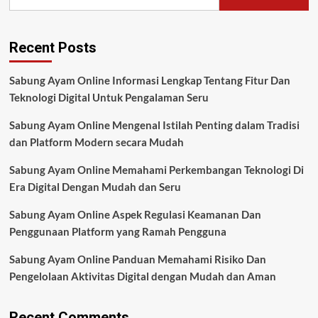
Recent Posts
Sabung Ayam Online Informasi Lengkap Tentang Fitur Dan
Teknologi Digital Untuk Pengalaman Seru
Sabung Ayam Online Mengenal Istilah Penting dalam Tradisi
dan Platform Modern secara Mudah
Sabung Ayam Online Memahami Perkembangan Teknologi Di
Era Digital Dengan Mudah dan Seru
Sabung Ayam Online Aspek Regulasi Keamanan Dan
Penggunaan Platform yang Ramah Pengguna
Sabung Ayam Online Panduan Memahami Risiko Dan
Pengelolaan Aktivitas Digital dengan Mudah dan Aman
Recent Comments