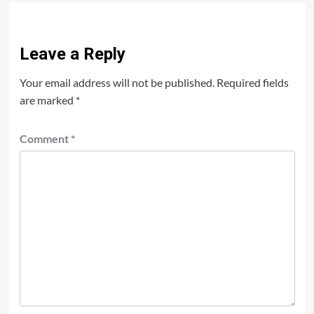
Leave a Reply
Your email address will not be published.
Required fields
are marked
*
Comment
*