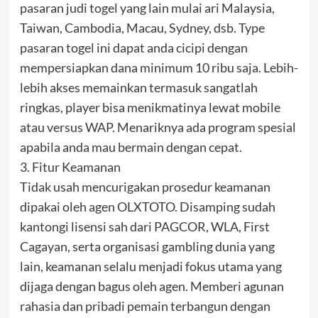
pasaran judi togel yang lain mulai ari Malaysia,
Taiwan, Cambodia, Macau, Sydney, dsb. Type
pasaran togel ini dapat anda cicipi dengan
mempersiapkan dana minimum 10 ribu saja. Lebih-
lebih akses memainkan termasuk sangatlah
ringkas, player bisa menikmatinya lewat mobile
atau versus WAP. Menariknya ada program spesial
apabila anda mau bermain dengan cepat.
3. Fitur Keamanan
Tidak usah mencurigakan prosedur keamanan
dipakai oleh agen OLXTOTO. Disamping sudah
kantongi lisensi sah dari PAGCOR, WLA, First
Cagayan, serta organisasi gambling dunia yang
lain, keamanan selalu menjadi fokus utama yang
dijaga dengan bagus oleh agen. Memberi agunan
rahasia dan pribadi pemain terbangun dengan