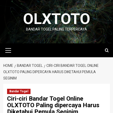
Skip
to
OLXTOTO
content
BANDAR TOGEL PALING TERPERCAYA
Primary
Menu
HOME
BANDAR TOGEL
CIRI-CIRI BANDAR TOGEL ONLINE
OLXTOTO PALING DIPERCAYA HARUS DIKETAHUI PEMULA
SEGINIM
Bandar Togel
Ciri-ciri Bandar Togel Online
OLXTOTO Paling dipercaya Harus
Diketahui Pemula Seginim