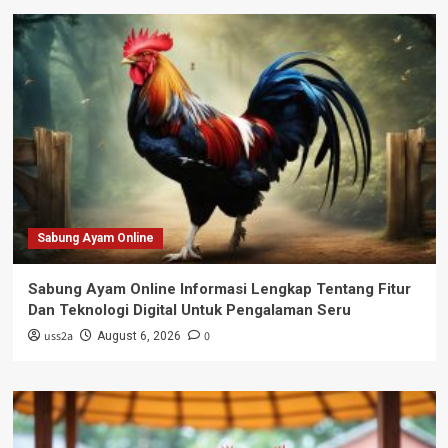
Sabung Ayam Online
Sabung Ayam Online Informasi Lengkap Tentang Fitur
Dan Teknologi Digital Untuk Pengalaman Seru
uss2a
0
August 6, 2026