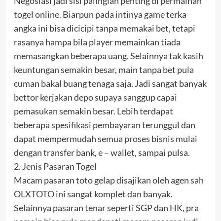
Negosiasi jadi sisi palinglah penting di permainan
togel online. Biarpun pada intinya game terka
angka ini bisa dicicipi tanpa memakai bet, tetapi
rasanya hampa bila player memainkan tiada
memasangkan beberapa uang. Selainnya tak kasih
keuntungan semakin besar, main tanpa bet pula
cuman bakal buang tenaga saja. Jadi sangat banyak
bettor kerjakan depo supaya sanggup capai
pemasukan semakin besar. Lebih terdapat
beberapa spesifikasi pembayaran terunggul dan
dapat mempermudah semua proses bisnis mulai
dengan transfer bank, e – wallet, sampai pulsa.
2. Jenis Pasaran Togel
Macam pasaran toto gelap disajikan oleh agen sah
OLXTOTO ini sangat komplet dan banyak.
Selainnya pasaran tenar seperti SGP dan HK, pra