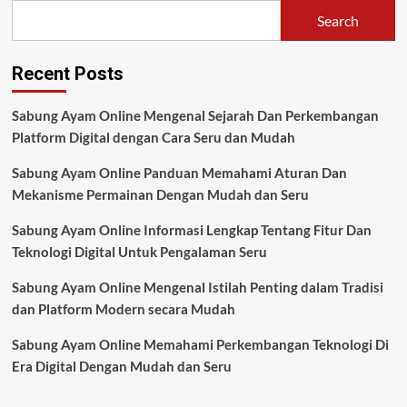
Search
Recent Posts
Sabung Ayam Online Mengenal Sejarah Dan Perkembangan
Platform Digital dengan Cara Seru dan Mudah
Sabung Ayam Online Panduan Memahami Aturan Dan
Mekanisme Permainan Dengan Mudah dan Seru
Sabung Ayam Online Informasi Lengkap Tentang Fitur Dan
Teknologi Digital Untuk Pengalaman Seru
Sabung Ayam Online Mengenal Istilah Penting dalam Tradisi
dan Platform Modern secara Mudah
Sabung Ayam Online Memahami Perkembangan Teknologi Di
Era Digital Dengan Mudah dan Seru