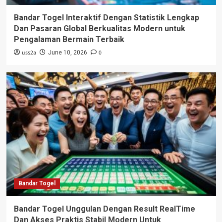
Bandar Togel Interaktif Dengan Statistik Lengkap
Dan Pasaran Global Berkualitas Modern untuk
Pengalaman Bermain Terbaik
uss2a
0
June 10, 2026
Bandar Togel
Bandar Togel Unggulan Dengan Result RealTime
Dan Akses Praktis Stabil Modern Untuk