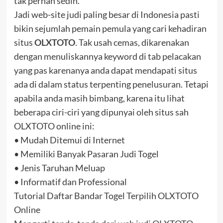
tak pernah sedih.
Jadi web-site judi paling besar di Indonesia pasti
bikin sejumlah pemain pemula yang cari kehadiran
situs
OLXTOTO
. Tak usah cemas, dikarenakan
dengan menuliskannya keyword di tab pelacakan
yang pas karenanya anda dapat mendapati situs
ada di dalam status terpenting penelusuran. Tetapi
apabila anda masih bimbang, karena itu lihat
beberapa ciri-ciri yang dipunyai oleh situs sah
OLXTOTO online ini:
• Mudah Ditemui di Internet
• Memiliki Banyak Pasaran Judi Togel
• Jenis Taruhan Meluap
• Informatif dan Professional
Tutorial Daftar Bandar Togel Terpilih OLXTOTO
Online