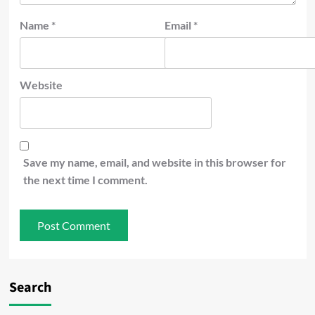
Name
*
Email
*
Website
Save my name, email, and website in this browser for
the next time I comment.
Search