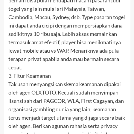
pemain bisa pula mendapati macam pasaran judi
togel yang lain mulai ari Malaysia, Taiwan,
Cambodia, Macau, Sydney, dsb. Type pasaran togel
ini dapat anda cicipi dengan mempersiapkan dana
sedikitnya 10 ribu saja. Lebih akses memainkan
termasuk amat efektif, player bisa menikmatinya
lewat mobile atau vs WAP. Menariknya ada pula
terapan privat apabila anda mau bermain secara
cepat.
3. Fitur Keamanan
Tak usah menyangsikan skema keamanan dipakai
oleh agen OLXTOTO. Kecuali sudah menyimpan
lisensi sah dari PAGCOR, WLA, First Cagayan, dan
organisasi gambling dunia yang lain, keamanan
terus menjadi target utama yang dijaga secara baik
oleh agen. Berikan agunan rahasia serta privacy