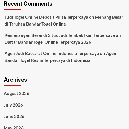
Recent Comments
Judi Togel Online Deposit Pulsa Terpercaya
on
Menang Besar
di Taruhan Bandar Togel Online
Kemenangan Besar di Situs Judi Tembak Ikan Terpercaya
on
Daftar Bandar Togel Online Terpercaya 2026
Agen Judi Baccarat Online Indonesia Terpercaya
on
Agen
Bandar Togel Resmi Terpercaya di Indonesia
Archives
August 2026
July 2026
June 2026
May 2026