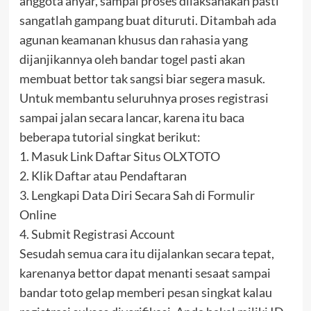
anggota anyar, sampai proses dilaksanakan pasti
sangatlah gampang buat dituruti. Ditambah ada
agunan keamanan khusus dan rahasia yang
dijanjikannya oleh bandar togel pasti akan
membuat bettor tak sangsi biar segera masuk.
Untuk membantu seluruhnya proses registrasi
sampai jalan secara lancar, karena itu baca
beberapa tutorial singkat berikut:
1. Masuk Link Daftar Situs OLXTOTO
2. Klik Daftar atau Pendaftaran
3. Lengkapi Data Diri Secara Sah di Formulir
Online
4. Submit Registrasi Account
Sesudah semua cara itu dijalankan secara tepat,
karenanya bettor dapat menanti sesaat sampai
bandar toto gelap memberi pesan singkat kalau