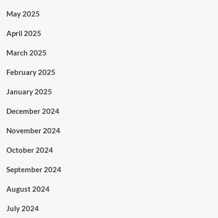
May 2025
April 2025
March 2025
February 2025
January 2025
December 2024
November 2024
October 2024
September 2024
August 2024
July 2024