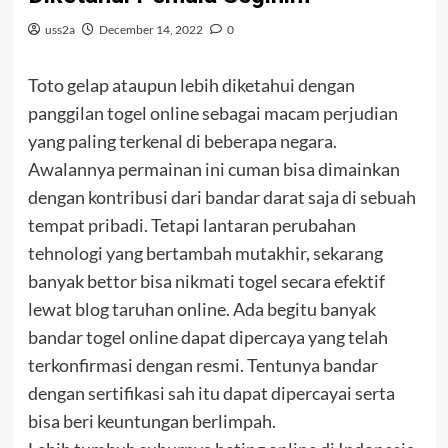
uss2a
December 14, 2022
0
Toto gelap ataupun lebih diketahui dengan
panggilan togel online sebagai macam perjudian
yang paling terkenal di beberapa negara.
Awalannya permainan ini cuman bisa dimainkan
dengan kontribusi dari bandar darat saja di sebuah
tempat pribadi. Tetapi lantaran perubahan
tehnologi yang bertambah mutakhir, sekarang
banyak bettor bisa nikmati togel secara efektif
lewat blog taruhan online. Ada begitu banyak
bandar togel online dapat dipercaya yang telah
terkonfirmasi dengan resmi. Tentunya bandar
dengan sertifikasi sah itu dapat dipercayai serta
bisa beri keuntungan berlimpah.