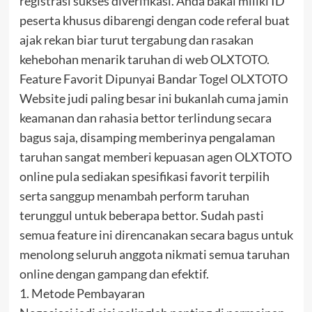
registrasi sukses diverifikasi. Anda bakal miliki ID
peserta khusus dibarengi dengan code referal buat
ajak rekan biar turut tergabung dan rasakan
kehebohan menarik taruhan di web OLXTOTO.
Feature Favorit Dipunyai Bandar Togel OLXTOTO
Website judi paling besar ini bukanlah cuma jamin
keamanan dan rahasia bettor terlindung secara
bagus saja, disamping memberinya pengalaman
taruhan sangat memberi kepuasan agen OLXTOTO
online pula sediakan spesifikasi favorit terpilih
serta sanggup menambah perform taruhan
terunggul untuk beberapa bettor. Sudah pasti
semua feature ini direncanakan secara bagus untuk
menolong seluruh anggota nikmati semua taruhan
online dengan gampang dan efektif.
1. Metode Pembayaran