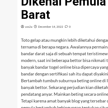
Dikenal Pemula
Barat
uss2a
December 14, 2022
0
Toto gelap atau mungkin lebih diketahui dengan
ternama di berapa negara. Awalannya permaina
bandar darat saja di sebuah tempat teristimew
modern, saat ini beberapa bettor bisa nikmati t
banyak bandar togel online bisa dipercaya yan
bandar dengan sertifikasi sah itu dapat diyaki
Bertambah tumbuh suburnya beting online di 
banyak bettor. Sekarang perjudian kian diket
pendatang anyar. Mainkan beting secara online
Tetapi karena amat banyak blog yang tersebar
pemula bertambah kebingungan tentukan situs a