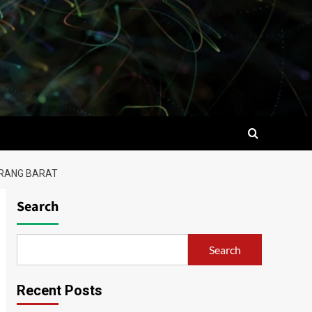
ARANG BARAT
Search
Search
Recent Posts