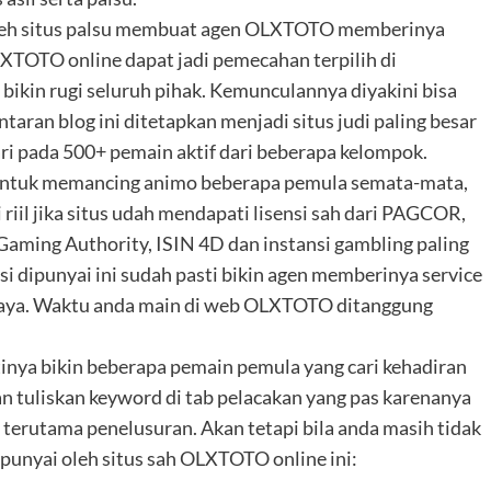
oleh situs palsu membuat agen OLXTOTO memberinya
XTOTO online dapat jadi pemecahan terpilih di
bikin rugi seluruh pihak. Kemunculannya diyakini bisa
aran blog ini ditetapkan menjadi situs judi paling besar
ari pada 500+ pemain aktif dari beberapa kelompok.
 untuk memancing animo beberapa pemula semata-mata,
riil jika situs udah mendapati lisensi sah dari PAGCOR,
aming Authority, ISIN 4D dan instansi gambling paling
nsi dipunyai ini sudah pasti bikin agen memberinya service
caya. Waktu anda main di web OLXTOTO ditanggung
stinya bikin beberapa pemain pemula yang cari kehadiran
an tuliskan keyword di tab pelacakan yang pas karenanya
terutama penelusuran. Akan tetapi bila anda masih tidak
dipunyai oleh situs sah OLXTOTO online ini: