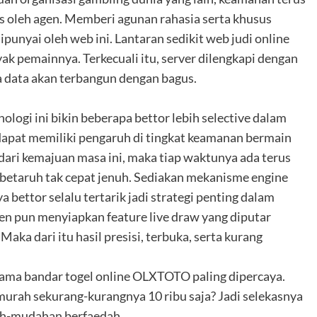
s oleh agen. Memberi agunan rahasia serta khusus
ipunyai oleh web ini. Lantaran sedikit web judi online
k pemainnya. Terkecuali itu, server dilengkapi dengan
a data akan terbangun dengan bagus.
logi ini bikin beberapa bettor lebih selective dalam
 dapat memiliki pengaruh di tingkat keamanan bermain
ari kemajuan masa ini, maka tiap waktunya ada terus
etaruh tak cepat jenuh. Sediakan mekanisme engine
a bettor selalu tertarik jadi strategi penting dalam
 pun menyiapkan feature live draw yang diputar
Maka dari itu hasil presisi, terbuka, serta kurang
 sama bandar togel online OLXTOTO paling dipercaya.
urah sekurang-kurangnya 10 ribu saja? Jadi selekasnya
ah-mudahan berfaedah.