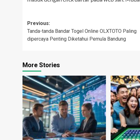
Post
Previous:
Tanda-tanda Bandar Togel Online OLXTOTO Paling
navigation
dipercaya Penting Diketahui Pemula Bandung
More Stories