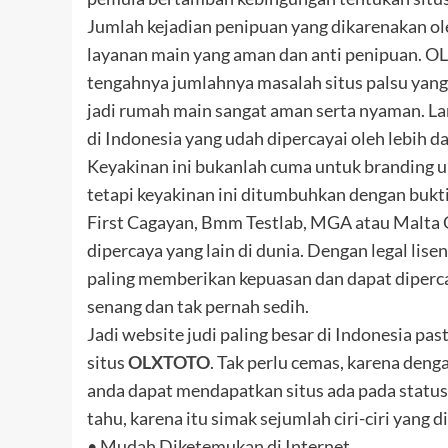
Jumlah kejadian penipuan yang dikarenakan 
layanan main yang aman dan anti penipuan. OL
tengahnya jumlahnya masalah situs palsu yang 
jadi rumah main sangat aman serta nyaman. Lant
di Indonesia yang udah dipercayai oleh lebih d
Keyakinan ini bukanlah cuma untuk branding
tetapi keyakinan ini ditumbuhkan dengan bukti 
First Cagayan, Bmm Testlab, MGA atau Malta G
dipercaya yang lain di dunia. Dengan legal lise
paling memberikan kepuasan dan dapat diper
senang dan tak pernah sedih.
Jadi website judi paling besar di Indonesia pa
situs
OLXTOTO
. Tak perlu cemas, karena deng
anda dapat mendapatkan situs ada pada status 
tahu, karena itu simak sejumlah ciri-ciri yang 
• Mudah Diketemukan di Internet