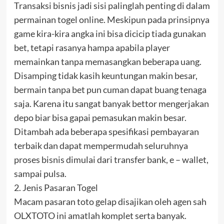
Transaksi bisnis jadi sisi palinglah penting di dalam
permainan togel online. Meskipun pada prinsipnya
game kira-kira angka ini bisa dicicip tiada gunakan
bet, tetapi rasanya hampa apabila player
memainkan tanpa memasangkan beberapa uang.
Disamping tidak kasih keuntungan makin besar,
bermain tanpa bet pun cuman dapat buang tenaga
saja. Karena itu sangat banyak bettor mengerjakan
depo biar bisa gapai pemasukan makin besar.
Ditambah ada beberapa spesifikasi pembayaran
terbaik dan dapat mempermudah seluruhnya
proses bisnis dimulai dari transfer bank, e – wallet,
sampai pulsa.
2. Jenis Pasaran Togel
Macam pasaran toto gelap disajikan oleh agen sah
OLXTOTO ini amatlah komplet serta banyak.