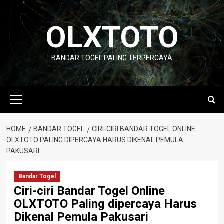
Skip
to
OLXTOTO
content
BANDAR TOGEL PALING TERPERCAYA
Primary
Menu
HOME
BANDAR TOGEL
CIRI-CIRI BANDAR TOGEL ONLINE
OLXTOTO PALING DIPERCAYA HARUS DIKENAL PEMULA
PAKUSARI
Bandar Togel
Ciri-ciri Bandar Togel Online
OLXTOTO Paling dipercaya Harus
Dikenal Pemula Pakusari