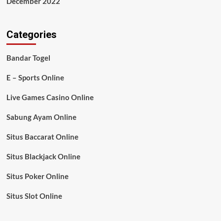
December 2022
Categories
Bandar Togel
E – Sports Online
Live Games Casino Online
Sabung Ayam Online
Situs Baccarat Online
Situs Blackjack Online
Situs Poker Online
Situs Slot Online