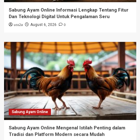
Sabung Ayam Online Informasi Lengkap Tentang Fitur
Dan Teknologi Digital Untuk Pengalaman Seru
uss2a
0
August 6, 2026
Sabung Ayam Online
Sabung Ayam Online Mengenal Istilah Penting dalam
Tradisi dan Platform Modern secara Mudah