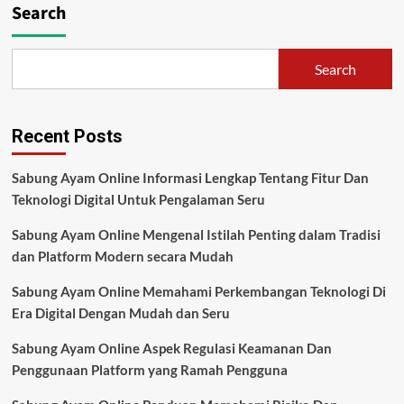
Search
Search
Recent Posts
Sabung Ayam Online Informasi Lengkap Tentang Fitur Dan
Teknologi Digital Untuk Pengalaman Seru
Sabung Ayam Online Mengenal Istilah Penting dalam Tradisi
dan Platform Modern secara Mudah
Sabung Ayam Online Memahami Perkembangan Teknologi Di
Era Digital Dengan Mudah dan Seru
Sabung Ayam Online Aspek Regulasi Keamanan Dan
Penggunaan Platform yang Ramah Pengguna