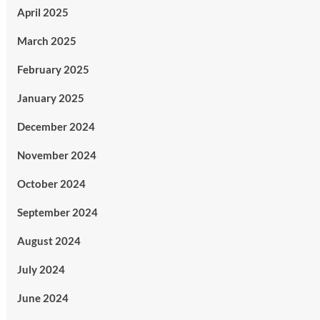
April 2025
March 2025
February 2025
January 2025
December 2024
November 2024
October 2024
September 2024
August 2024
July 2024
June 2024