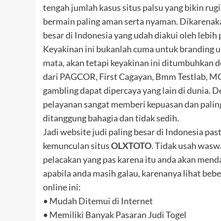
tengah jumlah kasus situs palsu yang bikin ru
bermain paling aman serta nyaman. Dikarenakan
besar di Indonesia yang udah diakui oleh lebih
Keyakinan ini bukanlah cuma untuk branding 
mata, akan tetapi keyakinan ini ditumbuhkan de
dari PAGCOR, First Cagayan, Bmm Testlab, MG
gambling dapat dipercaya yang lain di dunia. De
pelayanan sangat memberi kepuasan dan pali
ditanggung bahagia dan tidak sedih.
Jadi website judi paling besar di Indonesia p
kemunculan situs
OLXTOTO
. Tidak usah waswa
pelacakan yang pas karena itu anda akan menda
apabila anda masih galau, karenanya lihat be
online ini:
• Mudah Ditemui di Internet
• Memiliki Banyak Pasaran Judi Togel