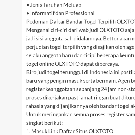
• Jenis Taruhan Meluap
• Informatif dan Professional
Pedoman Daftar Bandar Togel Terpilih OLXTO
Mengenal ciri-ciri dari web judi OLXTOTO saja
jadi sisi anggota sah didalamnya. Bettor aka
perjudian togel terpilih yang disajikan oleh ag
selaku anggota baru dan cicipi beberapa keunt
togel online OLXTOTO dapat dipercaya.
Biro judi togel terunggul di Indonesia ini pas
baru yang pengin masuk serta bermain. Agen be
register keanggotaan sepanjang 24 jam non-sto
proses dikerjakan pasti amat ringan buat ditu
rahasia yang dijanjikannya oleh bandar togel 
Untuk meringankan semua proses register samp
singkat berikut:
1. Masuk Link Daftar Situs OLXTOTO