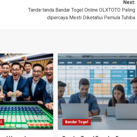
Next:
Tanda-tanda Bandar Togel Online OLXTOTO Paling
dipercaya Mesti Diketahui Pemula Tuhiba
l
Bandar Togel