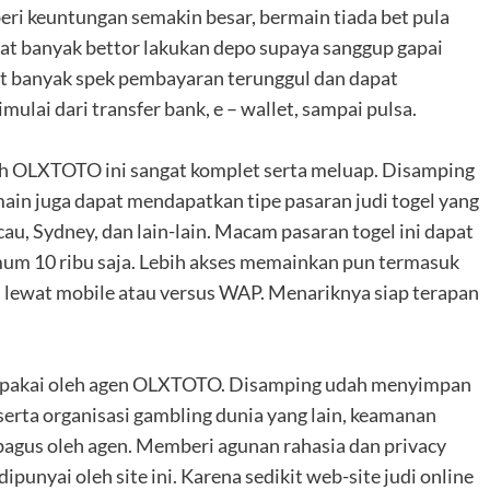
ri keuntungan semakin besar, bermain tiada bet pula
at banyak bettor lakukan depo supaya sanggup gapai
at banyak spek pembayaran terunggul dan dapat
lai dari transfer bank, e – wallet, sampai pulsa.
sah OLXTOTO ini sangat komplet serta meluap. Disamping
main juga dapat mendapatkan tipe pasaran judi togel yang
au, Sydney, dan lain-lain. Macam pasaran togel ini dapat
um 10 ribu saja. Lebih akses memainkan pun termasuk
a lewat mobile atau versus WAP. Menariknya siap terapan
.
dipakai oleh agen OLXTOTO. Disamping udah menyimpan
serta organisasi gambling dunia yang lain, keamanan
 bagus oleh agen. Memberi agunan rahasia dan privacy
ipunyai oleh site ini. Karena sedikit web-site judi online