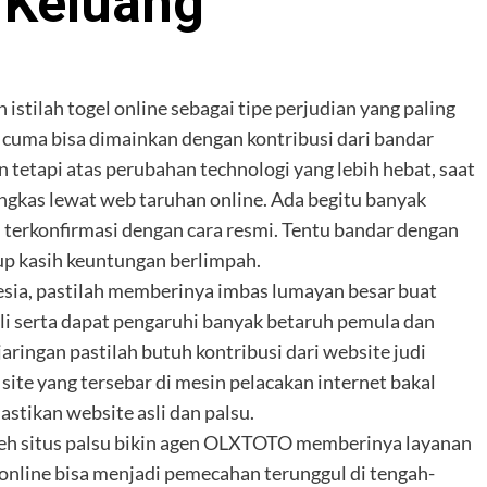
 Keluang
istilah togel online sebagai tipe perjudian yang paling
 cuma bisa dimainkan dengan kontribusi dari bandar
 tetapi atas perubahan technologi yang lebih hebat, saat
ringkas lewat web taruhan online. Ada begitu banyak
h terkonfirmasi dengan cara resmi. Tentu bandar dengan
ggup kasih keuntungan berlimpah.
esia, pastilah memberinya imbas lumayan besar buat
ali serta dapat pengaruhi banyak betaruh pemula dan
ringan pastilah butuh kontribusi dari website judi
site yang tersebar di mesin pelacakan internet bakal
stikan website asli dan palsu.
leh situs palsu bikin agen OLXTOTO memberinya layanan
nline bisa menjadi pemecahan terunggul di tengah-