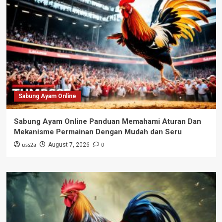
Sabung Ayam Online
Sabung Ayam Online Panduan Memahami Aturan Dan
Mekanisme Permainan Dengan Mudah dan Seru
uss2a
0
August 7, 2026