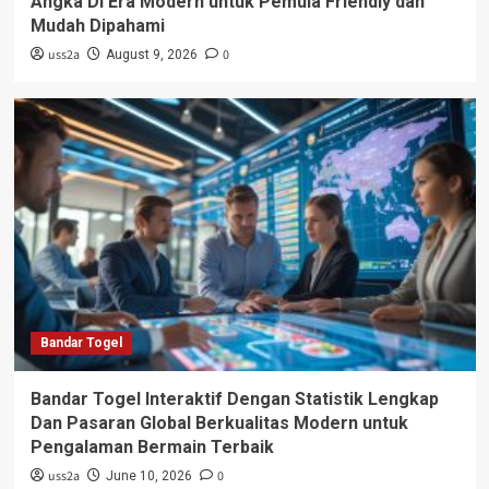
Angka Di Era Modern untuk Pemula Friendly dan
Mudah Dipahami
uss2a
0
August 9, 2026
Bandar Togel
Bandar Togel Interaktif Dengan Statistik Lengkap
Dan Pasaran Global Berkualitas Modern untuk
Pengalaman Bermain Terbaik
uss2a
0
June 10, 2026