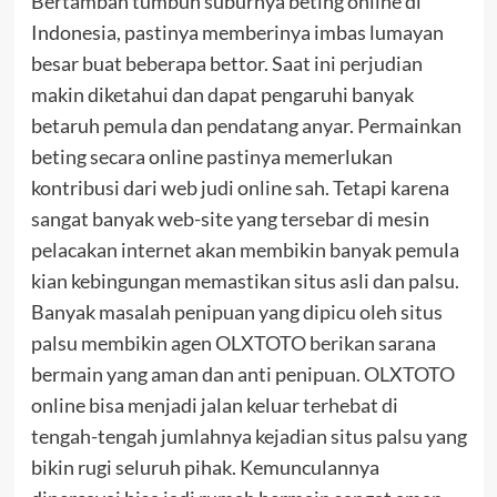
Bertambah tumbuh suburnya beting online di
Indonesia, pastinya memberinya imbas lumayan
besar buat beberapa bettor. Saat ini perjudian
makin diketahui dan dapat pengaruhi banyak
betaruh pemula dan pendatang anyar. Permainkan
beting secara online pastinya memerlukan
kontribusi dari web judi online sah. Tetapi karena
sangat banyak web-site yang tersebar di mesin
pelacakan internet akan membikin banyak pemula
kian kebingungan memastikan situs asli dan palsu.
Banyak masalah penipuan yang dipicu oleh situs
palsu membikin agen OLXTOTO berikan sarana
bermain yang aman dan anti penipuan. OLXTOTO
online bisa menjadi jalan keluar terhebat di
tengah-tengah jumlahnya kejadian situs palsu yang
bikin rugi seluruh pihak. Kemunculannya