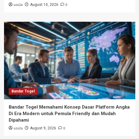
uss2a
0
August 10, 2026
Bandar Togel
Bandar Togel Memahami Konsep Dasar Platform Angka
Di Era Modern untuk Pemula Friendly dan Mudah
Dipahami
uss2a
0
August 9, 2026