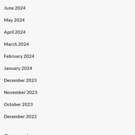
June 2024
May 2024
April 2024
March 2024
February 2024
January 2024
December 2023
November 2023
October 2023
December 2022