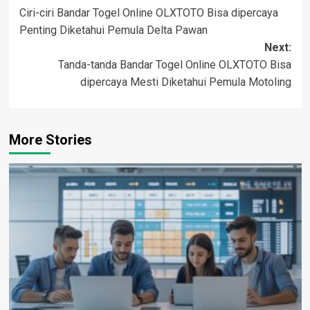
Ciri-ciri Bandar Togel Online OLXTOTO Bisa dipercaya
navigation
Penting Diketahui Pemula Delta Pawan
Next:
Tanda-tanda Bandar Togel Online OLXTOTO Bisa
dipercaya Mesti Diketahui Pemula Motoling
More Stories