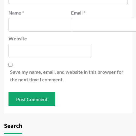
Name
*
Email
*
Website
Save my name, email, and website in this browser for
the next time I comment.
Search