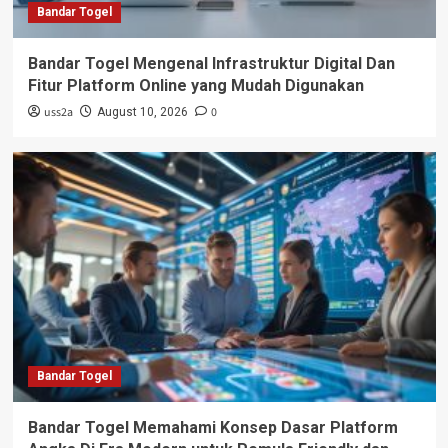
Bandar Togel
Bandar Togel Mengenal Infrastruktur Digital Dan
Fitur Platform Online yang Mudah Digunakan
uss2a
0
August 10, 2026
Bandar Togel
Bandar Togel Memahami Konsep Dasar Platform