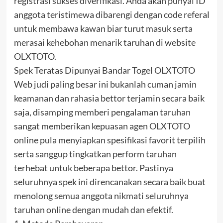
registrasi sukses diverifikasi. Anda akan punyai ID
anggota teristimewa dibarengi dengan code referal
untuk membawa kawan biar turut masuk serta
merasai kehebohan menarik taruhan di website
OLXTOTO.
Spek Teratas Dipunyai Bandar Togel OLXTOTO
Web judi paling besar ini bukanlah cuman jamin
keamanan dan rahasia bettor terjamin secara baik
saja, disamping memberi pengalaman taruhan
sangat memberikan kepuasan agen OLXTOTO
online pula menyiapkan spesifikasi favorit terpilih
serta sanggup tingkatkan perform taruhan
terhebat untuk beberapa bettor. Pastinya
seluruhnya spek ini direncanakan secara baik buat
menolong semua anggota nikmati seluruhnya
taruhan online dengan mudah dan efektif.