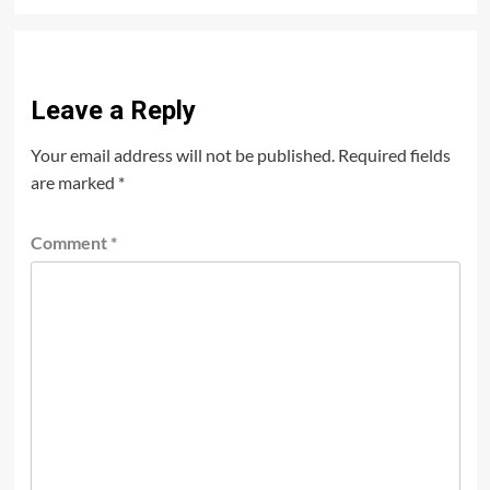
Leave a Reply
Your email address will not be published.
Required fields
are marked
*
Comment
*