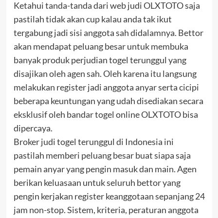
Ketahui tanda-tanda dari web judi OLXTOTO saja
pastilah tidak akan cup kalau anda tak ikut
tergabung jadi sisi anggota sah didalamnya. Bettor
akan mendapat peluang besar untuk membuka
banyak produk perjudian togel terunggul yang
disajikan oleh agen sah. Oleh karena itu langsung
melakukan register jadi anggota anyar serta cicipi
beberapa keuntungan yang udah disediakan secara
eksklusif oleh bandar togel online OLXTOTO bisa
dipercaya.
Broker judi togel terunggul di Indonesia ini
pastilah memberi peluang besar buat siapa saja
pemain anyar yang pengin masuk dan main. Agen
berikan keluasaan untuk seluruh bettor yang
pengin kerjakan register keanggotaan sepanjang 24
jam non-stop. Sistem, kriteria, peraturan anggota