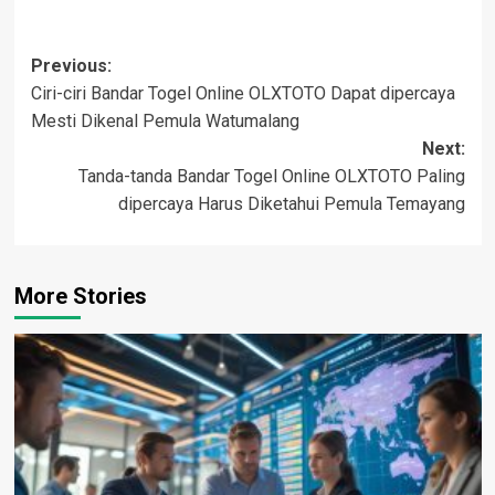
Post
Previous:
Ciri-ciri Bandar Togel Online OLXTOTO Dapat dipercaya
navigation
Mesti Dikenal Pemula Watumalang
Next:
Tanda-tanda Bandar Togel Online OLXTOTO Paling
dipercaya Harus Diketahui Pemula Temayang
More Stories