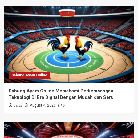
Sabung Ayam Online
Sabung Ayam Online Memahami Perkembangan
Teknologi Di Era Digital Dengan Mudah dan Seru
uss2a
0
August 4, 2026