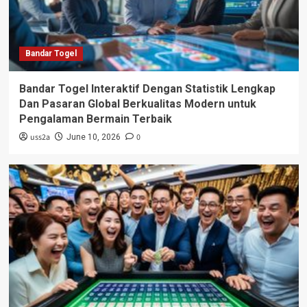
Bandar Togel
Bandar Togel Interaktif Dengan Statistik Lengkap
Dan Pasaran Global Berkualitas Modern untuk
Pengalaman Bermain Terbaik
uss2a
0
June 10, 2026