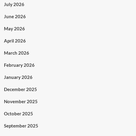
July 2026
June 2026
May 2026
April 2026
March 2026
February 2026
January 2026
December 2025
November 2025
October 2025
September 2025