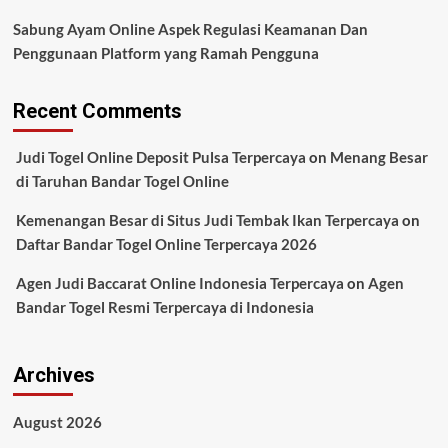
Sabung Ayam Online Aspek Regulasi Keamanan Dan
Penggunaan Platform yang Ramah Pengguna
Recent Comments
Judi Togel Online Deposit Pulsa Terpercaya
on
Menang Besar
di Taruhan Bandar Togel Online
Kemenangan Besar di Situs Judi Tembak Ikan Terpercaya
on
Daftar Bandar Togel Online Terpercaya 2026
Agen Judi Baccarat Online Indonesia Terpercaya
on
Agen
Bandar Togel Resmi Terpercaya di Indonesia
Archives
August 2026