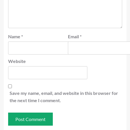
Name
*
Email
*
Website
Save my name, email, and website in this browser for
the next time I comment.