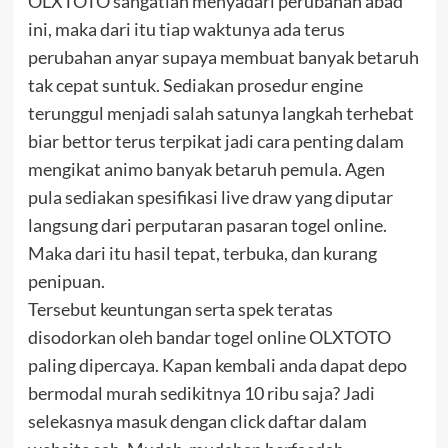
OLXTOTO sangatlah menyadari perubahan abad
ini, maka dari itu tiap waktunya ada terus
perubahan anyar supaya membuat banyak betaruh
tak cepat suntuk. Sediakan prosedur engine
terunggul menjadi salah satunya langkah terhebat
biar bettor terus terpikat jadi cara penting dalam
mengikat animo banyak betaruh pemula. Agen
pula sediakan spesifikasi live draw yang diputar
langsung dari perputaran pasaran togel online.
Maka dari itu hasil tepat, terbuka, dan kurang
penipuan.
Tersebut keuntungan serta spek teratas
disodorkan oleh bandar togel online OLXTOTO
paling dipercaya. Kapan kembali anda dapat depo
bermodal murah sedikitnya 10 ribu saja? Jadi
selekasnya masuk dengan click daftar dalam