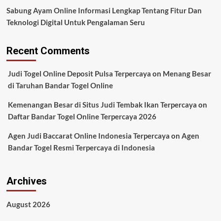
Sabung Ayam Online Informasi Lengkap Tentang Fitur Dan
Teknologi Digital Untuk Pengalaman Seru
Recent Comments
Judi Togel Online Deposit Pulsa Terpercaya
on
Menang Besar
di Taruhan Bandar Togel Online
Kemenangan Besar di Situs Judi Tembak Ikan Terpercaya
on
Daftar Bandar Togel Online Terpercaya 2026
Agen Judi Baccarat Online Indonesia Terpercaya
on
Agen
Bandar Togel Resmi Terpercaya di Indonesia
Archives
August 2026