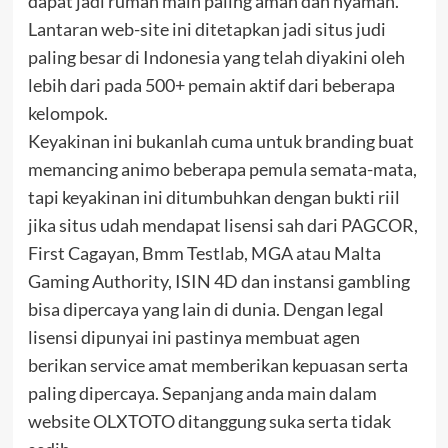
dapat jadi rumah main paling aman dan nyaman.
Lantaran web-site ini ditetapkan jadi situs judi
paling besar di Indonesia yang telah diyakini oleh
lebih dari pada 500+ pemain aktif dari beberapa
kelompok.
Keyakinan ini bukanlah cuma untuk branding buat
memancing animo beberapa pemula semata-mata,
tapi keyakinan ini ditumbuhkan dengan bukti riil
jika situs udah mendapat lisensi sah dari PAGCOR,
First Cagayan, Bmm Testlab, MGA atau Malta
Gaming Authority, ISIN 4D dan instansi gambling
bisa dipercaya yang lain di dunia. Dengan legal
lisensi dipunyai ini pastinya membuat agen
berikan service amat memberikan kepuasan serta
paling dipercaya. Sepanjang anda main dalam
website OLXTOTO ditanggung suka serta tidak