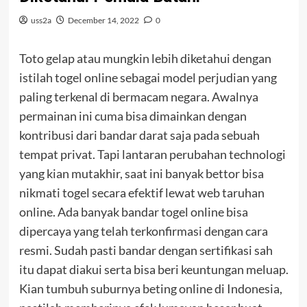
uss2a
December 14, 2022
0
Toto gelap atau mungkin lebih diketahui dengan
istilah togel online sebagai model perjudian yang
paling terkenal di bermacam negara. Awalnya
permainan ini cuma bisa dimainkan dengan
kontribusi dari bandar darat saja pada sebuah
tempat privat. Tapi lantaran perubahan technologi
yang kian mutakhir, saat ini banyak bettor bisa
nikmati togel secara efektif lewat web taruhan
online. Ada banyak bandar togel online bisa
dipercaya yang telah terkonfirmasi dengan cara
resmi. Sudah pasti bandar dengan sertifikasi sah
itu dapat diakui serta bisa beri keuntungan meluap.
Kian tumbuh suburnya beting online di Indonesia,