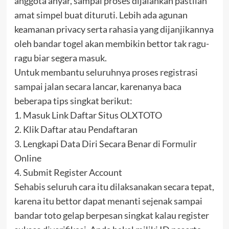
anggota anyar, sampai proses dijalankan pastilah
amat simpel buat dituruti. Lebih ada agunan
keamanan privacy serta rahasia yang dijanjikannya
oleh bandar togel akan membikin bettor tak ragu-
ragu biar segera masuk.
Untuk membantu seluruhnya proses registrasi
sampai jalan secara lancar, karenanya baca
beberapa tips singkat berikut:
1. Masuk Link Daftar Situs OLXTOTO
2. Klik Daftar atau Pendaftaran
3. Lengkapi Data Diri Secara Benar di Formulir
Online
4. Submit Register Account
Sehabis seluruh cara itu dilaksanakan secara tepat,
karena itu bettor dapat menanti sejenak sampai
bandar toto gelap berpesan singkat kalau register