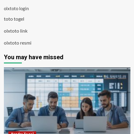
olxtoto login
toto togel
olxtoto link
olxtoto resmi
You may have missed