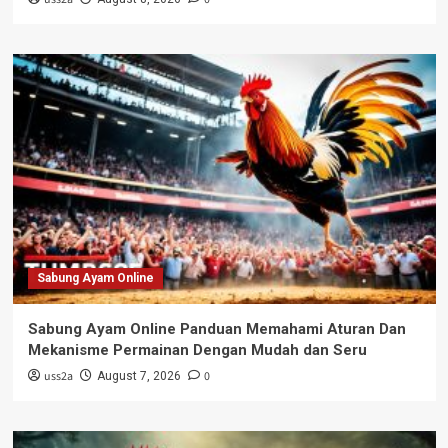
Sabung Ayam Online
Sabung Ayam Online Panduan Memahami Aturan Dan
Mekanisme Permainan Dengan Mudah dan Seru
uss2a
0
August 7, 2026