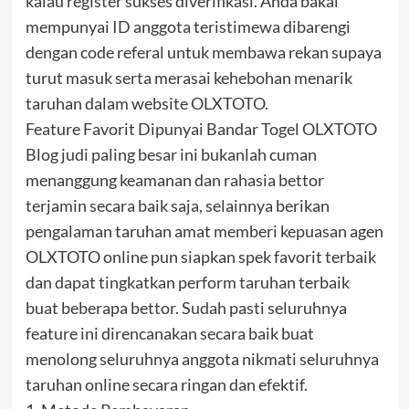
kalau register sukses diverifikasi. Anda bakal
mempunyai ID anggota teristimewa dibarengi
dengan code referal untuk membawa rekan supaya
turut masuk serta merasai kehebohan menarik
taruhan dalam website OLXTOTO.
Feature Favorit Dipunyai Bandar Togel OLXTOTO
Blog judi paling besar ini bukanlah cuman
menanggung keamanan dan rahasia bettor
terjamin secara baik saja, selainnya berikan
pengalaman taruhan amat memberi kepuasan agen
OLXTOTO online pun siapkan spek favorit terbaik
dan dapat tingkatkan perform taruhan terbaik
buat beberapa bettor. Sudah pasti seluruhnya
feature ini direncanakan secara baik buat
menolong seluruhnya anggota nikmati seluruhnya
taruhan online secara ringan dan efektif.