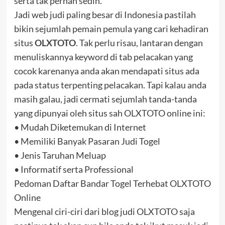
serta tak pernah sedih.
Jadi web judi paling besar di Indonesia pastilah
bikin sejumlah pemain pemula yang cari kehadiran
situs
OLXTOTO
. Tak perlu risau, lantaran dengan
menuliskannya keyword di tab pelacakan yang
cocok karenanya anda akan mendapati situs ada
pada status terpenting pelacakan. Tapi kalau anda
masih galau, jadi cermati sejumlah tanda-tanda
yang dipunyai oleh situs sah OLXTOTO online ini:
• Mudah Diketemukan di Internet
• Memiliki Banyak Pasaran Judi Togel
• Jenis Taruhan Meluap
• Informatif serta Professional
Pedoman Daftar Bandar Togel Terhebat OLXTOTO
Online
Mengenal ciri-ciri dari blog judi OLXTOTO saja