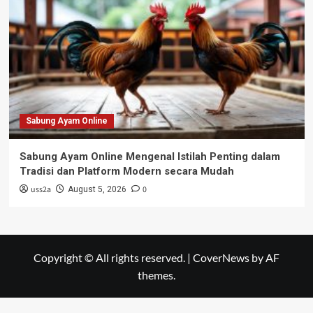
Sabung Ayam Online
Sabung Ayam Online Mengenal Istilah Penting dalam
Tradisi dan Platform Modern secara Mudah
uss2a
0
August 5, 2026
Copyright © All rights reserved.
|
CoverNews
by AF
themes.