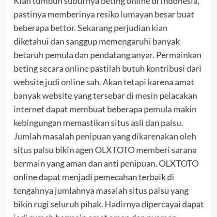
Kian tumbuh suburnya beting online di Indonesia,
pastinya memberinya resiko lumayan besar buat
beberapa bettor. Sekarang perjudian kian
diketahui dan sanggup memengaruhi banyak
betaruh pemula dan pendatang anyar. Permainkan
beting secara online pastilah butuh kontribusi dari
website judi online sah. Akan tetapi karena amat
banyak website yang tersebar di mesin pelacakan
internet dapat membuat beberapa pemula makin
kebingungan memastikan situs asli dan palsu.
Jumlah masalah penipuan yang dikarenakan oleh
situs palsu bikin agen OLXTOTO memberi sarana
bermain yang aman dan anti penipuan. OLXTOTO
online dapat menjadi pemecahan terbaik di
tengahnya jumlahnya masalah situs palsu yang
bikin rugi seluruh pihak. Hadirnya dipercayai dapat