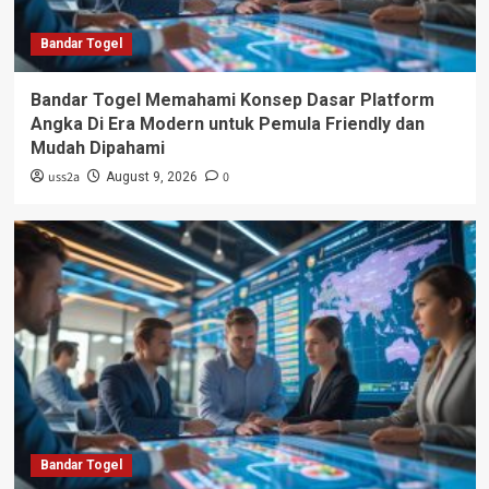
Bandar Togel
Bandar Togel Memahami Konsep Dasar Platform
Angka Di Era Modern untuk Pemula Friendly dan
Mudah Dipahami
uss2a
0
August 9, 2026
Bandar Togel