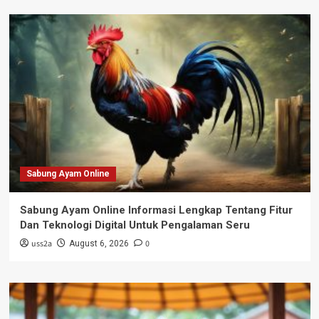
Sabung Ayam Online
Sabung Ayam Online Informasi Lengkap Tentang Fitur
Dan Teknologi Digital Untuk Pengalaman Seru
uss2a
0
August 6, 2026