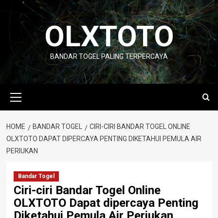
Skip
to
OLXTOTO
content
BANDAR TOGEL PALING TERPERCAYA
Primary
Menu
HOME
BANDAR TOGEL
CIRI-CIRI BANDAR TOGEL ONLINE
OLXTOTO DAPAT DIPERCAYA PENTING DIKETAHUI PEMULA AIR
PERIUKAN
Bandar Togel
Ciri-ciri Bandar Togel Online
OLXTOTO Dapat dipercaya Penting
Diketahui Pemula Air Periukan