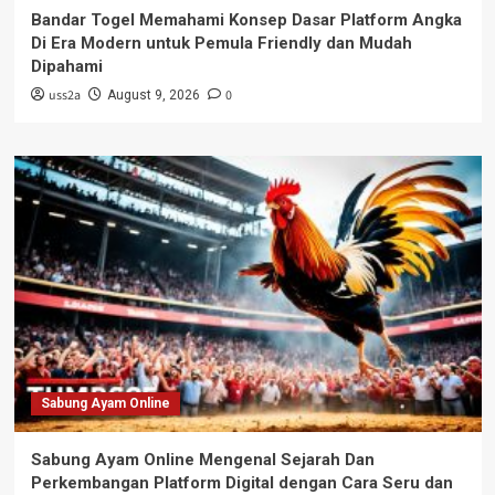
Bandar Togel Memahami Konsep Dasar Platform Angka
Di Era Modern untuk Pemula Friendly dan Mudah
Dipahami
uss2a
0
August 9, 2026
Sabung Ayam Online
Sabung Ayam Online Mengenal Sejarah Dan
Perkembangan Platform Digital dengan Cara Seru dan