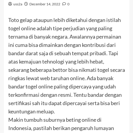
uss2a
December 14, 2022
0
Toto gelap ataupun lebih diketahui dengan istilah
togel online adalah tipe perjudian yang paling
ternama di banyak negara. Awalannya permainan
ini cuma bisa dimainkan dengan kontribusi dari
bandar darat saja di sebuah tempat pribadi. Tapi
atas kemajuan tehnologi yang lebih hebat,
sekarang beberapa bettor bisa nikmati togel secara
ringkas lewat web taruhan online. Ada banyak
bandar togel online paling dipercaya yang udah
terkonfirmasi dengan resmi. Tentu bandar dengan
sertifikasi sah itu dapat dipercayai serta bisa beri
keuntungan meluap.
Makin tumbuh suburnya beting online di
Indonesia, pastilah berikan pengaruh lumayan