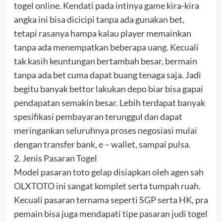
togel online. Kendati pada intinya game kira-kira
angka ini bisa dicicipi tanpa ada gunakan bet,
tetapi rasanya hampa kalau player memainkan
tanpa ada menempatkan beberapa uang. Kecuali
tak kasih keuntungan bertambah besar, bermain
tanpa ada bet cuma dapat buang tenaga saja. Jadi
begitu banyak bettor lakukan depo biar bisa gapai
pendapatan semakin besar. Lebih terdapat banyak
spesifikasi pembayaran terunggul dan dapat
meringankan seluruhnya proses negosiasi mulai
dengan transfer bank, e – wallet, sampai pulsa.
2. Jenis Pasaran Togel
Model pasaran toto gelap disiapkan oleh agen sah
OLXTOTO ini sangat komplet serta tumpah ruah.
Kecuali pasaran ternama seperti SGP serta HK, pra
pemain bisa juga mendapati tipe pasaran judi togel