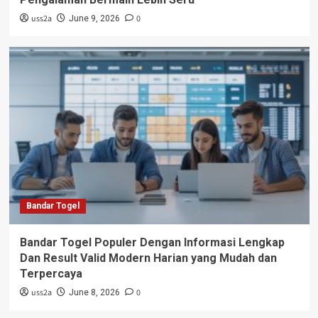
uss2a
0
June 9, 2026
Bandar Togel
Bandar Togel Populer Dengan Informasi Lengkap
Dan Result Valid Modern Harian yang Mudah dan
Terpercaya
uss2a
0
June 8, 2026