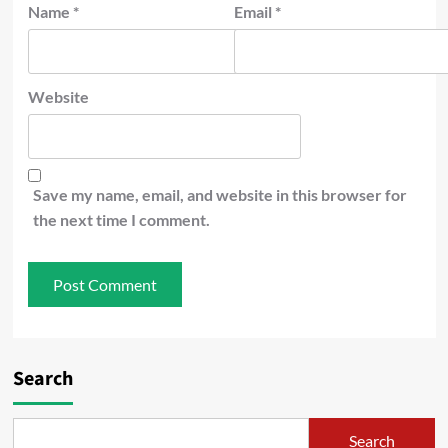
Name
*
Email
*
Website
Save my name, email, and website in this browser for
the next time I comment.
Search
Search