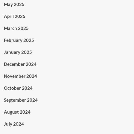
May 2025
April 2025
March 2025
February 2025
January 2025
December 2024
November 2024
October 2024
September 2024
August 2024
July 2024