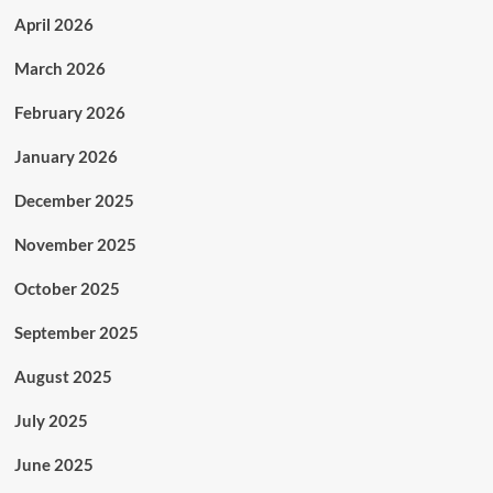
April 2026
March 2026
February 2026
January 2026
December 2025
November 2025
October 2025
September 2025
August 2025
July 2025
June 2025