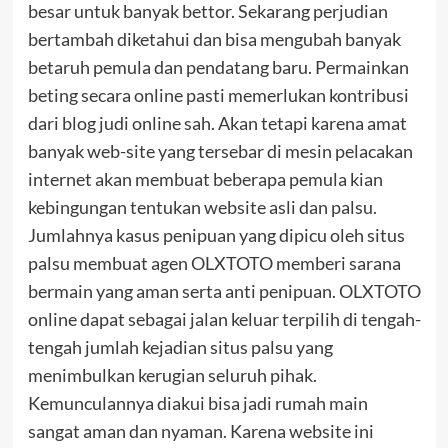
besar untuk banyak bettor. Sekarang perjudian
bertambah diketahui dan bisa mengubah banyak
betaruh pemula dan pendatang baru. Permainkan
beting secara online pasti memerlukan kontribusi
dari blog judi online sah. Akan tetapi karena amat
banyak web-site yang tersebar di mesin pelacakan
internet akan membuat beberapa pemula kian
kebingungan tentukan website asli dan palsu.
Jumlahnya kasus penipuan yang dipicu oleh situs
palsu membuat agen OLXTOTO memberi sarana
bermain yang aman serta anti penipuan. OLXTOTO
online dapat sebagai jalan keluar terpilih di tengah-
tengah jumlah kejadian situs palsu yang
menimbulkan kerugian seluruh pihak.
Kemunculannya diakui bisa jadi rumah main
sangat aman dan nyaman. Karena website ini