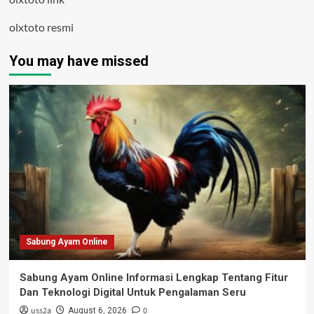
olxtoto resmi
You may have missed
Sabung Ayam Online
Sabung Ayam Online Informasi Lengkap Tentang Fitur
Dan Teknologi Digital Untuk Pengalaman Seru
uss2a
0
August 6, 2026