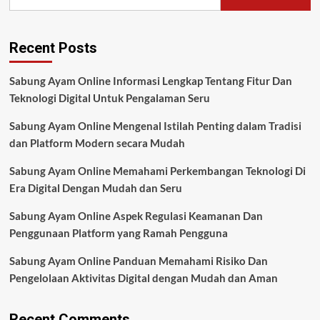
Recent Posts
Sabung Ayam Online Informasi Lengkap Tentang Fitur Dan
Teknologi Digital Untuk Pengalaman Seru
Sabung Ayam Online Mengenal Istilah Penting dalam Tradisi
dan Platform Modern secara Mudah
Sabung Ayam Online Memahami Perkembangan Teknologi Di
Era Digital Dengan Mudah dan Seru
Sabung Ayam Online Aspek Regulasi Keamanan Dan
Penggunaan Platform yang Ramah Pengguna
Sabung Ayam Online Panduan Memahami Risiko Dan
Pengelolaan Aktivitas Digital dengan Mudah dan Aman
Recent Comments