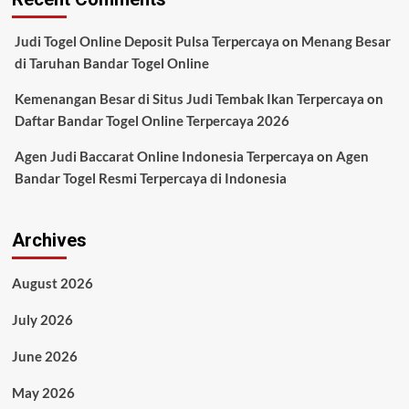
Judi Togel Online Deposit Pulsa Terpercaya
on
Menang Besar
di Taruhan Bandar Togel Online
Kemenangan Besar di Situs Judi Tembak Ikan Terpercaya
on
Daftar Bandar Togel Online Terpercaya 2026
Agen Judi Baccarat Online Indonesia Terpercaya
on
Agen
Bandar Togel Resmi Terpercaya di Indonesia
Archives
August 2026
July 2026
June 2026
May 2026