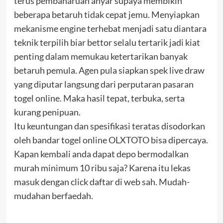
terus pembaharuan anyar supaya membikin
beberapa betaruh tidak cepat jemu. Menyiapkan
mekanisme engine terhebat menjadi satu diantara
teknik terpilih biar bettor selalu tertarik jadi kiat
penting dalam memukau ketertarikan banyak
betaruh pemula. Agen pula siapkan spek live draw
yang diputar langsung dari perputaran pasaran
togel online. Maka hasil tepat, terbuka, serta
kurang penipuan.
Itu keuntungan dan spesifikasi teratas disodorkan
oleh bandar togel online OLXTOTO bisa dipercaya.
Kapan kembali anda dapat depo bermodalkan
murah minimum 10 ribu saja? Karena itu lekas
masuk dengan click daftar di web sah. Mudah-
mudahan berfaedah.