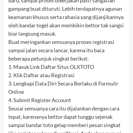
baru, sampai proses dikerjakan pasti sangatlah
gampang buat dituruti. Lebih terdapatnya agunan
keamanan khusus serta rahasia yang dijanjikannya
oleh bandar togel akan membikin bettor tak sangsi
biar langsung masuk.
Buat meringankan semuanya proses registrasi
sampai jalan secara lancar, karena itu baca
beberapa petunjuk singkat berikut:
1. Masuk Link Daftar Situs OLXTOTO
2. Klik Daftar atau Registrasi
3. Lengkapi Data Diri Secara Berlaku di Formulir
Online
4. Submit Register Account
Seusai semuanya cara itu dijalankan dengan cara
tepat, karenanya bettor dapat tunggu sejenak
sampai bandar toto gelap memberi pesan singkat