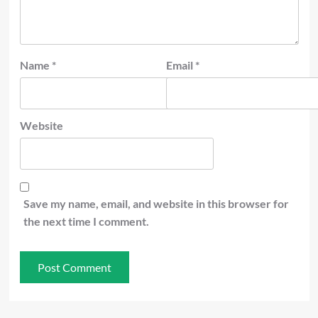
Name
*
Email
*
Website
Save my name, email, and website in this browser for
the next time I comment.