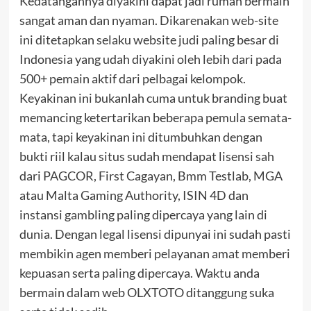
Kedatangannya diyakini dapat jadi rumah bermain
sangat aman dan nyaman. Dikarenakan web-site
ini ditetapkan selaku website judi paling besar di
Indonesia yang udah diyakini oleh lebih dari pada
500+ pemain aktif dari pelbagai kelompok.
Keyakinan ini bukanlah cuma untuk branding buat
memancing ketertarikan beberapa pemula semata-
mata, tapi keyakinan ini ditumbuhkan dengan
bukti riil kalau situs sudah mendapat lisensi sah
dari PAGCOR, First Cagayan, Bmm Testlab, MGA
atau Malta Gaming Authority, ISIN 4D dan
instansi gambling paling dipercaya yang lain di
dunia. Dengan legal lisensi dipunyai ini sudah pasti
membikin agen memberi pelayanan amat memberi
kepuasan serta paling dipercaya. Waktu anda
bermain dalam web OLXTOTO ditanggung suka