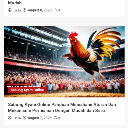
Mudah
uss2a
0
August 8, 2026
Sabung Ayam Online
Sabung Ayam Online Panduan Memahami Aturan Dan
Mekanisme Permainan Dengan Mudah dan Seru
uss2a
0
August 7, 2026