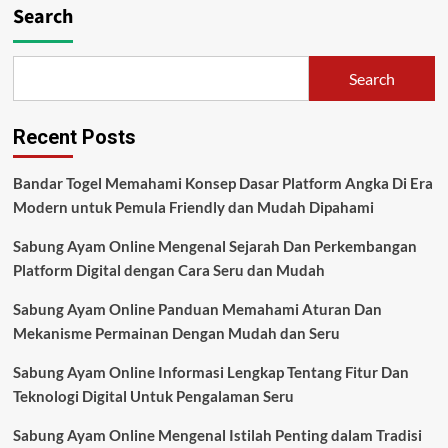
Search
Search
Recent Posts
Bandar Togel Memahami Konsep Dasar Platform Angka Di Era
Modern untuk Pemula Friendly dan Mudah Dipahami
Sabung Ayam Online Mengenal Sejarah Dan Perkembangan
Platform Digital dengan Cara Seru dan Mudah
Sabung Ayam Online Panduan Memahami Aturan Dan
Mekanisme Permainan Dengan Mudah dan Seru
Sabung Ayam Online Informasi Lengkap Tentang Fitur Dan
Teknologi Digital Untuk Pengalaman Seru
Sabung Ayam Online Mengenal Istilah Penting dalam Tradisi